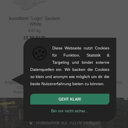
kunstform "Logo" Socken
- White
0.07 kg
10.88
EUR
🍪
Diese Webseite nutzt Cookies
für Funktion, Statistik &
Targeting und bindet externe
Datenquellen ein. Wir backen die Cookies
so klein und anonym wie möglich um dir die
Angezeigte Preise verstehen sich steuerfrei nach United States,
beste Nutzererfahrung bieten zu können.
zzgl. Versandkosten. Durchgestrichene Preise (bei
Rabattierungen) entsprechen der UVP des Herstellers.
GEHT KLAR!
kunstform Stuttgart
Bin mir nicht sicher...
Rotebühlstr. 63, 70178 Stuttgart