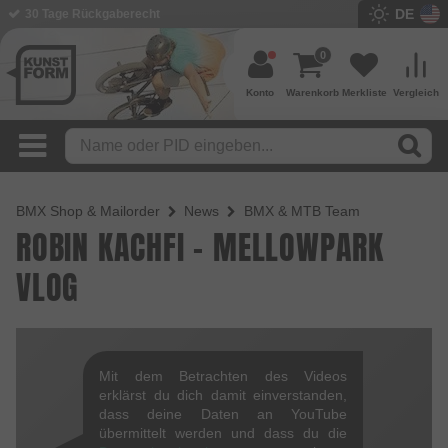
DE
30 Tage Rückgaberecht
0
Konto
Warenkorb
Merkliste
Vergleich
BMX Shop & Mailorder
News
BMX & MTB Team
ROBIN KACHFI - MELLOWPARK
VLOG
Mit dem Betrachten des Videos
erklärst du dich damit einverstanden,
dass deine Daten an YouTube
übermittelt werden und dass du die