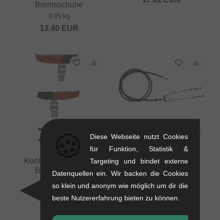
Bremsschuhe
0.05 kg
13.40
EUR
Kink Bikes "One Piece
🍪
Diese Webseite nutzt Cookies
Linear" Bremskabel
für Funktion, Statistik &
0.12 kg
Kool Stop "Supra 2"
Targeting und bindet externe
17.61
EUR
Bremsschuhe
Datenquellen ein. Wir backen die Cookies
0.06 kg
so klein und anonym wie möglich um dir die
ab
14.24
EUR
beste Nutzererfahrung bieten zu können.