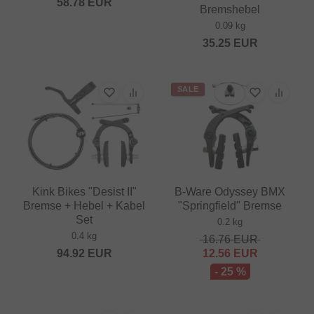
58.78
EUR
Bremshebel
0.09 kg
35.25
EUR
SALE
Kink Bikes "Desist II"
B-Ware Odyssey BMX
Bremse + Hebel + Kabel
"Springfield" Bremse
Set
0.2 kg
0.4 kg
16.76
EUR
94.92
EUR
12.56
EUR
- 25 %