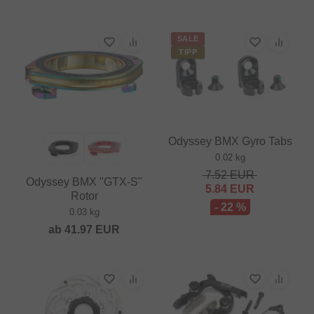
SALE
TIPP
Odyssey BMX Gyro Tabs
0.02 kg
7.52
EUR
Odyssey BMX "GTX-S"
5.84
EUR
Rotor
- 22 %
0.03 kg
ab
41.97
EUR