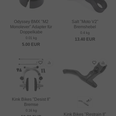
Odyssey BMX "M2
Salt "Moto V2"
Monolever" Adapter für
Bremshebel
Doppelkabe
0.4 kg
0.01 kg
13.40
EUR
5.00
EUR
Kink Bikes "Desist II"
Bremse
0.16 kg
Kink Bikes "Restrain II"