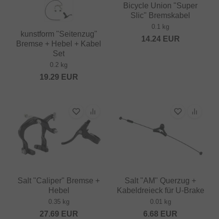
Bicycle Union "Super
Slic" Bremskabel
0.1 kg
kunstform "Seitenzug"
14.24
EUR
Bremse + Hebel + Kabel
Set
0.2 kg
19.29
EUR
Salt "Caliper" Bremse +
Salt "AM" Querzug +
Hebel
Kabeldreieck für U-Brake
0.35 kg
0.01 kg
27.69
EUR
6.68
EUR