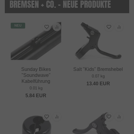
BREMSEN + CO. - NEUE PRODUKTE
NEU
Sunday Bikes
Salt "Kids" Bremshebel
"Soundwave"
0.07 kg
Kabelführung
13.40
EUR
0.01 kg
5.84
EUR