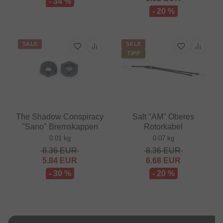
- 34 %
- 20 %
SALE
SALE
TIPP
The Shadow Conspiracy
Salt "AM" Oberes
"Sano" Bremskappen
Rotorkabel
0.01 kg
0.07 kg
8.36
EUR
8.36
EUR
5.84
EUR
6.68
EUR
- 30 %
- 20 %