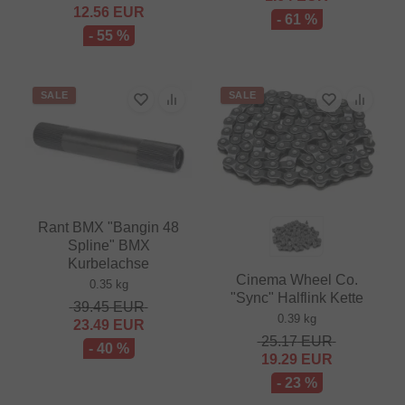
12.56
EUR
- 61 %
- 55 %
SALE
SALE
Rant BMX "Bangin 48
Spline" BMX
Kurbelachse
Cinema Wheel Co.
0.35 kg
"Sync" Halflink Kette
39.45
EUR
0.39 kg
23.49
EUR
25.17
EUR
- 40 %
19.29
EUR
- 23 %