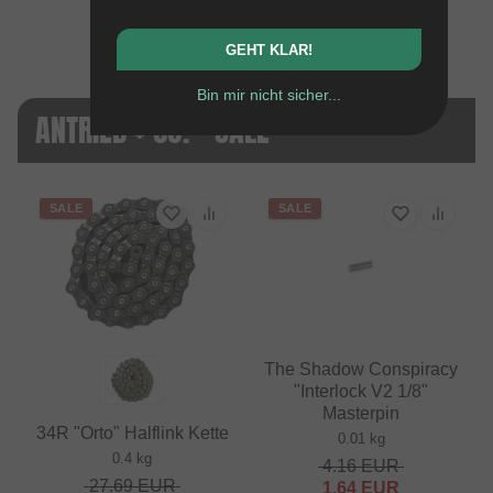
10.88
EUR
GEHT KLAR!
Bin mir nicht sicher...
ANTRIEB + CO. - SALE
SALE
SALE
The Shadow Conspiracy
"Interlock V2 1/8"
Masterpin
34R "Orto" Halflink Kette
0.01 kg
0.4 kg
4.16
EUR
27.69
EUR
1.64
EUR