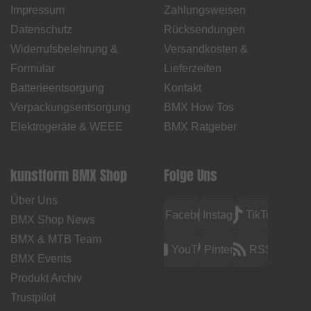
Impressum
Zahlungsweisen
Datenschutz
Rücksendungen
Widerrufsbelehrung &
Versandkosten &
Formular
Lieferzeiten
Batterieentsorgung
Kontakt
Verpackungsentsorgung
BMX How Tos
Elektrogeräte & WEEE
BMX Ratgeber
kunstform BMX Shop
Folge Uns
Über Uns
Facebook
Instagram
TikTok
BMX Shop News
BMX & MTB Team
YouTube
Pinterest
RSS
BMX Events
Produkt Archiv
Trustpilot