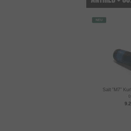
NEU
Salt "M7" Ku
0
9.