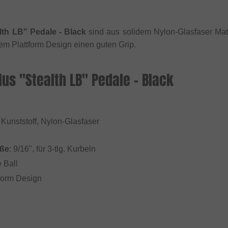
lth LB" Pedale - Black
sind aus solidem Nylon-Glasfaser Mate
rem Plattform Design einen guten Grip.
lus "Stealth LB" Pedale - Black
 Kunststoff, Nylon-Glasfaser
ße
: 9/16", für 3-tlg. Kurbeln
 Ball
tform Design