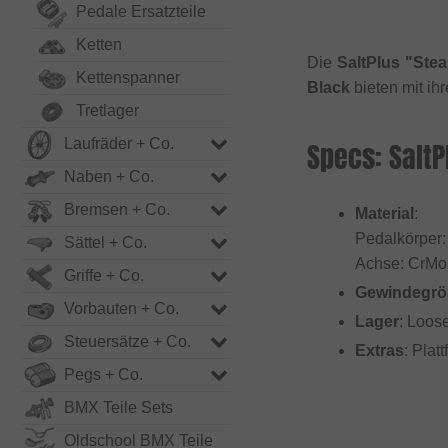
Pedale Ersatzteile
Ketten
Die
SaltPlus "Stea
Kettenspanner
Black
bieten mit ih
Tretlager
Laufräder + Co.
Specs: SaltP
Naben + Co.
Bremsen + Co.
Material
:
Pedalkörper:
Sättel + Co.
Achse: CrMo
Griffe + Co.
Gewindegrö
Vorbauten + Co.
Lager
: Loose
Steuersätze + Co.
Extras
: Plat
Pegs + Co.
BMX Teile Sets
Oldschool BMX Teile