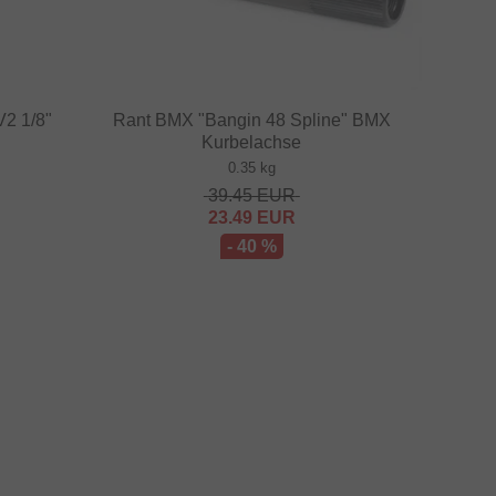
V2 1/8"
Rant BMX "Bangin 48 Spline" BMX
Kurbelachse
0.35 kg
39.45
EUR
23.49
EUR
- 40 %