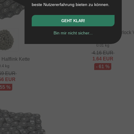
beste Nutzererfahrung bieten zu können.
GEHT KLAR!
The Shadow Conspiracy "Interlock 
Bin mir nicht sicher...
Masterpin
0.01 kg
4.16
EUR
1.64
EUR
 Halflink Kette
0.4 kg
- 61 %
69
EUR
56
EUR
 55 %