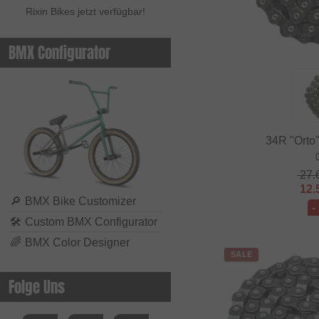
Rixin Bikes jetzt verfügbar!
BMX Configurator
34R "Orto"
27.
12.
🔎
BMX Bike Customizer
-
🛠
Custom BMX Configurator
🌈
BMX Color Designer
SALE
Folge Uns