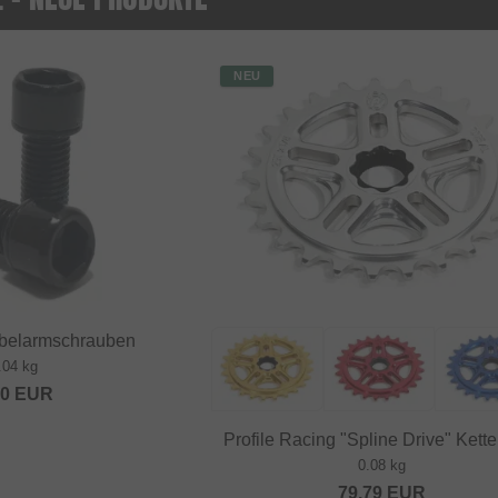
NEU
rbelarmschrauben
.04 kg
20
EUR
Profile Racing "Spline Drive" Kette
0.08 kg
79.79
EUR