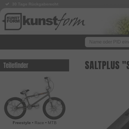
30 Tage Rückgaberecht
BMX Shop seit 2003
SALTPLUS "
Teilefinder
Freestyle
•
Race
•
MTB