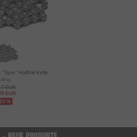
"Sync" Halflink Kette
.39 kg
17
EUR
29
EUR
 23 %
. - NEUE PRODUKTE