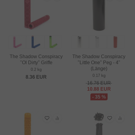
The Shadow Conspiracy
The Shadow Conspiracy
"Ol Dirty" Griffe
"Little One" Peg - 4"
(Länge)
0.2 kg
0.17 kg
8.36
EUR
16.76
EUR
10.88
EUR
- 35 %