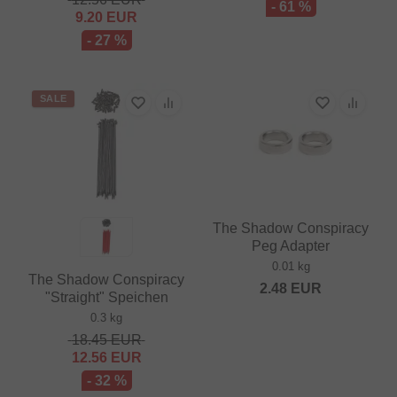
- 61 %
9.20
EUR
- 27 %
SALE
The Shadow Conspiracy
Peg Adapter
0.01 kg
The Shadow Conspiracy
2.48
EUR
"Straight" Speichen
0.3 kg
18.45
EUR
12.56
EUR
- 32 %