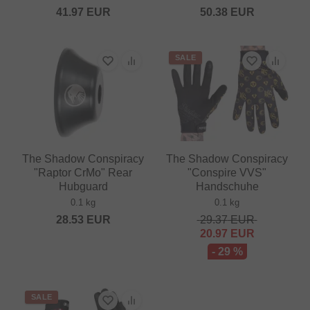
41.97
EUR
50.38
EUR
SALE
The Shadow Conspiracy
The Shadow Conspiracy
"Raptor CrMo" Rear
"Conspire VVS"
Hubguard
Handschuhe
0.1 kg
0.1 kg
28.53
EUR
29.37
EUR
20.97
EUR
- 29 %
SALE