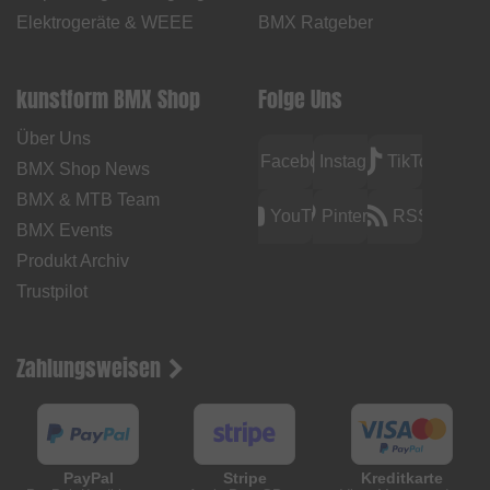
Elektrogeräte & WEEE
BMX Ratgeber
kunstform BMX Shop
Folge Uns
Über Uns
Facebook
Instagram
TikTok
BMX Shop News
BMX & MTB Team
YouTube
Pinterest
RSS
BMX Events
Produkt Archiv
Trustpilot
Zahlungsweisen
PayPal
Stripe
Kreditkarte