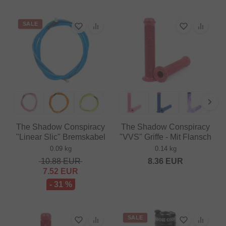
SALE
The Shadow Conspiracy
The Shadow Conspiracy
"Linear Slic" Bremskabel
"VVS" Griffe - Mit Flansch
0.09 kg
0.14 kg
10.88
EUR
8.36
EUR
7.52
EUR
- 31 %
SALE