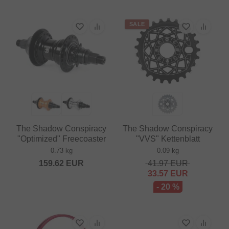
SALE
The Shadow Conspiracy
The Shadow Conspiracy
"Optimized" Freecoaster
"VVS" Kettenblatt
0.73 kg
0.09 kg
159.62
EUR
41.97
EUR
33.57
EUR
- 20 %