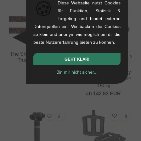
🍪
Diese Webseite nutzt Cookies
für Funktion, Statistik &
Targeting und bindet externe
Datenquellen ein. Wir backen die Cookies
so klein und anonym wie möglich um dir die
beste Nutzererfahrung bieten zu können.
The Shadow Conspiracy
GEHT KLAR!
"Truss" Felgenband
0.02 kg
Bin mir nicht sicher...
The Shadow Conspiracy
4.16
EUR
"Symbol" Kassettennabe
0.54 kg
ab
142.82
EUR