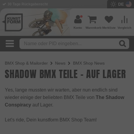
DE
BMX Shop seit 2003
Konto
Warenkorb
Merkliste
Vergleich
BMX Shop & Mailorder
News
BMX Shop News
SHADOW BMX TEILE - AUF LAGER
Yes, lange mussten wir warten, aber nun endlich sind
wieder einige der beliebten BMX Teile von
The Shadow
Conspiracy
auf Lager.
Let's ride, Dein kunstform BMX Shop Team!