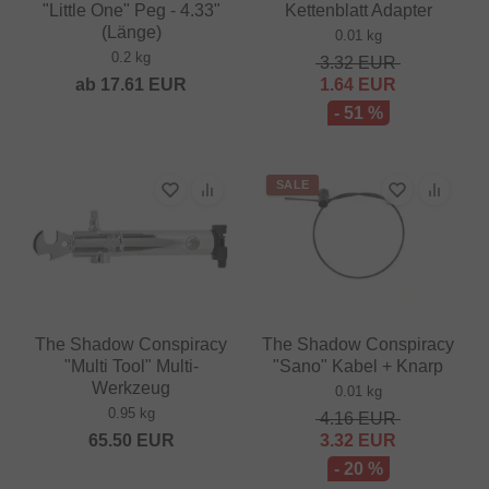
"Little One" Peg - 4.33"
Kettenblatt Adapter
(Länge)
0.01 kg
0.2 kg
3.32
EUR
ab
17.61
EUR
1.64
EUR
- 51 %
SALE
The Shadow Conspiracy
The Shadow Conspiracy
"Multi Tool" Multi-
"Sano" Kabel + Knarp
Werkzeug
0.01 kg
0.95 kg
4.16
EUR
65.50
EUR
3.32
EUR
- 20 %