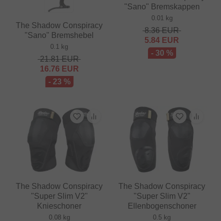
"Sano" Bremskappen
0.01 kg
The Shadow Conspiracy
8.36
EUR
"Sano" Bremshebel
5.84
EUR
0.1 kg
- 30 %
21.81
EUR
16.76
EUR
- 23 %
The Shadow Conspiracy
The Shadow Conspiracy
"Super Slim V2"
"Super Slim V2"
Knieschoner
Ellenbogenschoner
0.08 kg
0.5 kg