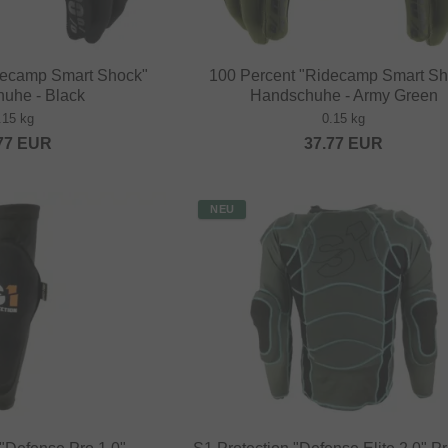
decamp Smart Shock"
100 Percent "Ridecamp Smart Sh
uhe - Black
Handschuhe - Army Green
.15 kg
0.15 kg
77
EUR
37.77
EUR
NEU