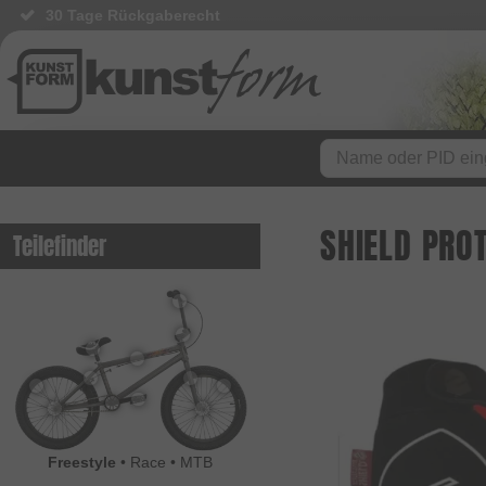
30 Tage Rückgaberecht
SHIELD PRO
Teilefinder
Freestyle
•
Race
•
MTB