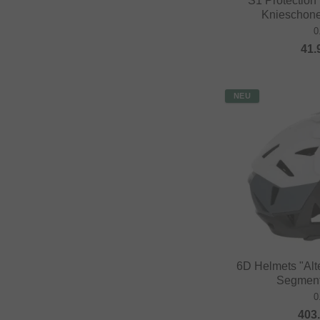
S1 Protection
Knieschoner
0
41.
NEU
6D Helmets "Alte
Segment
0
403