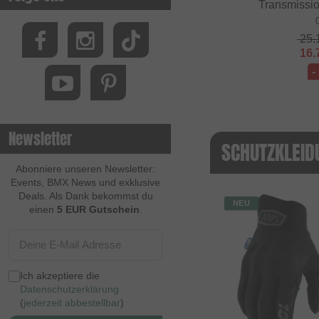
Transmissi
25.
16.
-
Newsletter
SCHUTZKLEID
Abonniere unseren Newsletter:
Events, BMX News und exklusive
Deals. Als Dank bekommst du
NEU
einen
5 EUR Gutschein
.
Ich akzeptiere die
Datenschutzerklärung
(
jederzeit abbestellbar
)