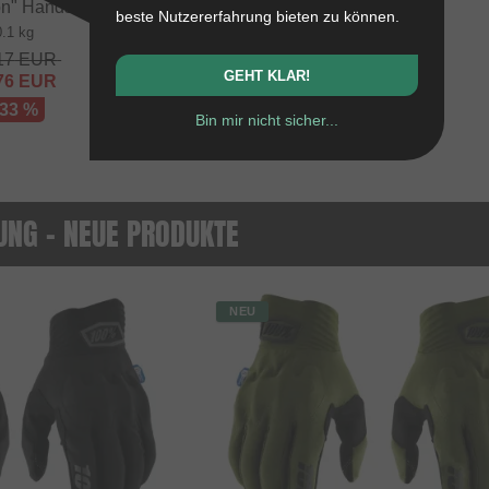
on" Handschuhe
beste Nutzererfahrung bieten zu können.
0.1 kg
17
EUR
GEHT KLAR!
76
EUR
 33 %
Bin mir nicht sicher...
UNG - NEUE PRODUKTE
NEU