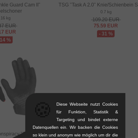
nkle Guard Cam II"
TSG "Task A 2.0" Knie/Schienbein 
elschoner
0.7 kg
.16 kg
109.20
EUR
37
EUR
75.59
EUR
17
EUR
- 31 %
 14 %
🍪
Diese Webseite nutzt Cookies
für Funktion, Statistik &
Targeting und bindet externe
Datenquellen ein. Wir backen die Cookies
nspiracy "Conspire
so klein und anonym wie möglich um dir die