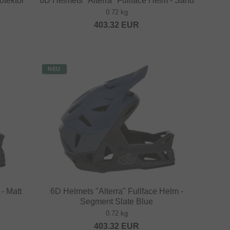
otektor
6D Helmets "Alterra" Fullface Helm - Sand
0.72 kg
403.32
EUR
NEU
- Matt
6D Helmets "Alterra" Fullface Helm -
Segment Slate Blue
0.72 kg
403.32
EUR