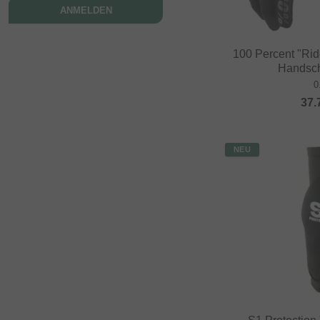
ANMELDEN
100 Percent "Ri
Handsch
0
37.
NEU