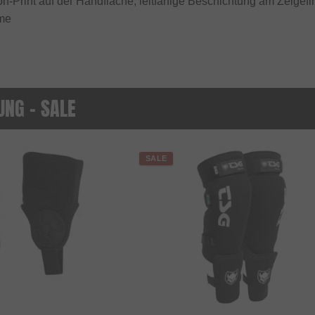
ikon-Print auf der Handfläche, leitfähige Beschichtung am Zei
me
UNG - SALE
SALE