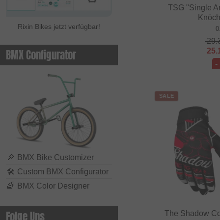
TSG "Single A
Knöch
Rixin Bikes jetzt verfügbar!
0
29.
25.
BMX Configurator
-
SALE
🔎
BMX Bike Customizer
🛠
Custom BMX Configurator
🌈
BMX Color Designer
Folge Uns
The Shadow Co