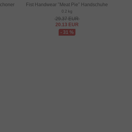
Schoner
Fist Handwear "Meat Pie" Handschuhe
0.2 kg
29.37
EUR
20.13
EUR
- 31 %