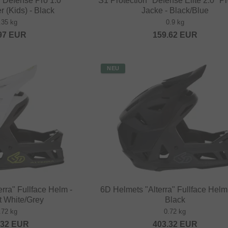
 "Defense Pro 1.0"
S1 Protection "Defense Elite 2.0" Pr
 (Kids) - Black
Jacke - Black/Blue
.35 kg
0.9 kg
97
EUR
159.62
EUR
NEU
rra" Fullface Helm -
6D Helmets "Alterra" Fullface Helm 
 White/Grey
Black
.72 kg
0.72 kg
.32
EUR
403.32
EUR