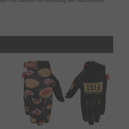
gefinger und Daumen zur Benutzung von Touchscreens
SALE