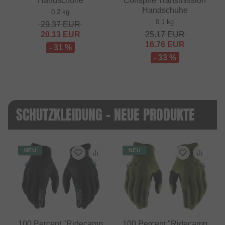
Handschuhe
"Conspire Transmission"
Handschuhe
0.2 kg
0.1 kg
29.37
EUR
20.13
EUR
25.17
EUR
16.76
EUR
- 31 %
- 33 %
SCHUTZKLEIDUNG - NEUE PRODUKTE
NEU
NEU
100 Percent "Ridecamp
100 Percent "Ridecamp