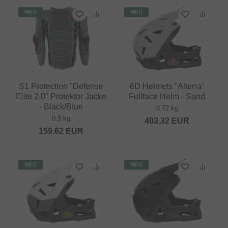
NEU
NEU
S1 Protection "Defense
6D Helmets "Alterra"
Elite 2.0" Protektor Jacke
Fullface Helm - Sand
- Black/Blue
0.72 kg
0.9 kg
403.32
EUR
159.62
EUR
NEU
NEU