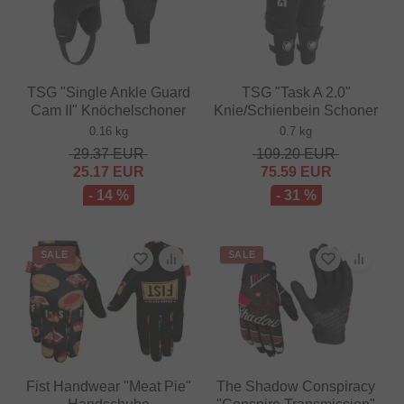
TSG "Single Ankle Guard
TSG "Task A 2.0"
Cam II" Knöchelschoner
Knie/Schienbein Schoner
0.16 kg
0.7 kg
29.37
EUR
109.20
EUR
25.17
EUR
75.59
EUR
- 14 %
- 31 %
SALE
SALE
Fist Handwear "Meat Pie"
The Shadow Conspiracy