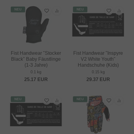
NEU
NEU
Fist Handwear "Stocker
Fist Handwear "Inspyre
Black" Baby Fäustlinge
V2 White Youth"
(1-3 Jahre)
Handschuhe (Kids)
0.1 kg
0.15 kg
25.17
EUR
29.37
EUR
NEU
NEU