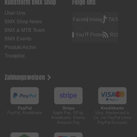
kunstform BMX Shop
Folge Uns
Über Uns
Facebook
Instagram
TikTok
BMX Shop News
BMX & MTB Team
YouTube
Pinterest
RSS
BMX Events
Produkt Archiv
Trustpilot
Zahlungsweisen
PayPal
Stripe
Kreditkarte
PayPal, Kreditkarte
Apple Pay, GPay,
Visa, Mastercard &
Kreditkarte, Klarna,
Co. via PayPal (ohne
Amazon Pay
PayPal Account)