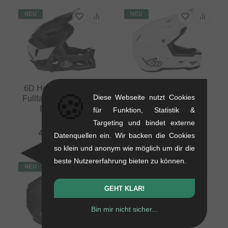
NEU
NEU
6D Helmets "Alterra"
6D Helmets "ATB-3"
🍪
Diese Webseite nutzt Cookies
Fullface Helm - Gloss
Fullface Helm - White
Black/White
für Funktion, Statistik &
1.26 kg
0.72 kg
Targeting und bindet externe
663.82
EUR
403.32
EUR
Datenquellen ein. Wir backen die Cookies
so klein und anonym wie möglich um dir die
beste Nutzererfahrung bieten zu können.
NEU
NEU
GEHT KLAR!
Bin mir nicht sicher...