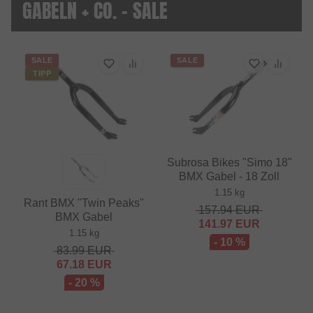
GABELN + CO. - SALE
SALE
SALE
TIPP
Subrosa Bikes "Simo 18"
BMX Gabel - 18 Zoll
1.15 kg
Rant BMX "Twin Peaks"
157.94
EUR
BMX Gabel
141.97
EUR
1.15 kg
- 10 %
83.99
EUR
67.18
EUR
- 20 %