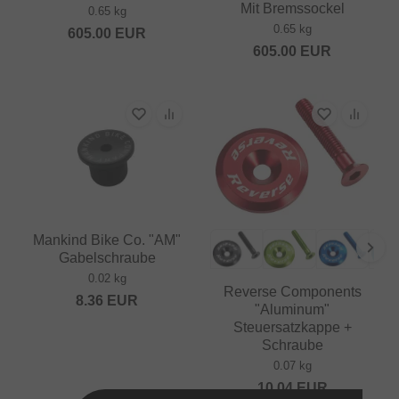
Mit Bremssockel
0.65 kg
0.65 kg
605.00
EUR
605.00
EUR
Mankind Bike Co. "AM"
Gabelschraube
0.02 kg
Reverse Components
8.36
EUR
"Aluminum"
Steuersatzkappe +
Schraube
0.07 kg
10.04
EUR