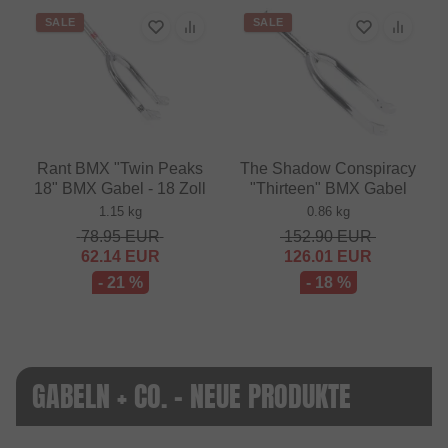
SALE
SALE
Rant BMX "Twin Peaks
The Shadow Conspiracy
18" BMX Gabel - 18 Zoll
"Thirteen" BMX Gabel
1.15 kg
0.86 kg
78.95
EUR
152.90
EUR
62.14
EUR
126.01
EUR
- 21 %
- 18 %
GABELN + CO. - NEUE PRODUKTE