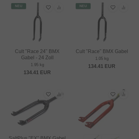
NEU
NEU
Cult "Race 24" BMX
Cult "Race" BMX Gabel
Gabel - 24 Zoll
1.05 kg
1.95 kg
134.41
EUR
134.41
EUR
SaltPlus "EX" BMX Gabel