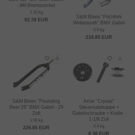
- Mit Bremssockel
1.15 kg
S&M Bikes "Pitchfork
92.39
EUR
Widemouth" BMX Gabel
0.9 kg
226.85
EUR
S&M Bikes "Pounding
Arise "Crystal"
Beer 29" BMX Gabel - 29
Steuersatzkappe +
Zoll
Gabelschraube + Kralle -
1-1/8 Zoll
1.06 kg
0.4 kg
226.85
EUR
8.36
EUR