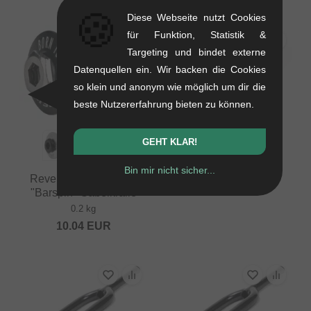
🍪
Diese Webseite nutzt Cookies
für Funktion, Statistik &
Targeting und bindet externe
Datenquellen ein. Wir backen die Cookies
so klein und anonym wie möglich um dir die
beste Nutzererfahrung bieten zu können.
Volume Bikes "Jason
GEHT KLAR!
Watts" BMX Gabel
1.36 kg
Bin mir nicht sicher...
Reverse Components
168.03
EUR
"Barspin" Gabelkralle
0.2 kg
10.04
EUR