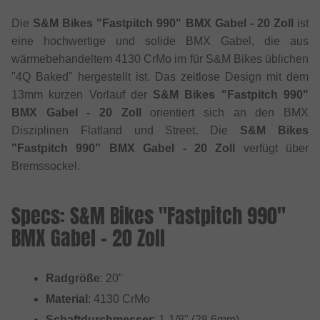
Die
S&M Bikes "Fastpitch 990" BMX Gabel - 20 Zoll
ist
eine hochwertige und solide BMX Gabel, die aus
wärmebehandeltem 4130 CrMo im für S&M Bikes üblichen
"4Q Baked" hergestellt ist. Das zeitlose Design mit dem
13mm kurzen Vorlauf der
S&M Bikes "Fastpitch 990"
BMX Gabel - 20 Zoll
orientiert sich an den BMX
Disziplinen Flatland und Street. Die
S&M Bikes
"Fastpitch 990" BMX Gabel - 20 Zoll
verfügt über
Bremssockel.
Specs: S&M Bikes "Fastpitch 990"
BMX Gabel - 20 Zoll
Radgröße
: 20"
Material
: 4130 CrMo
Schaftdurchmesser
: 1-1/8" (28.6mm)