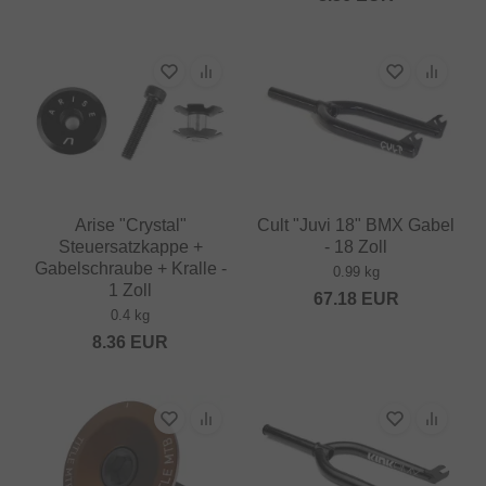
Arise "Crystal"
Cult "Juvi 18" BMX Gabel
Steuersatzkappe +
- 18 Zoll
Gabelschraube + Kralle -
0.99 kg
1 Zoll
67.18
EUR
0.4 kg
8.36
EUR