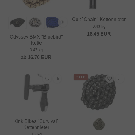
Cult "Chain" Kettennieter
0.43 kg
18.45
EUR
Odyssey BMX "Bluebird"
Kette
0.47 kg
ab
16.76
EUR
SALE
Kink Bikes "Survival"
Kettennieter
0.2 kg