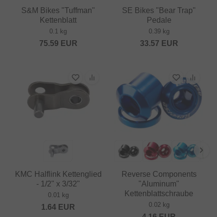
S&M Bikes "Tuffman"
SE Bikes "Bear Trap"
Kettenblatt
Pedale
0.1 kg
0.39 kg
75.59
EUR
33.57
EUR
KMC Halflink Kettenglied
Reverse Components
- 1/2" x 3/32"
"Aluminum"
Kettenblattschraube
0.01 kg
0.02 kg
1.64
EUR
4.16
EUR