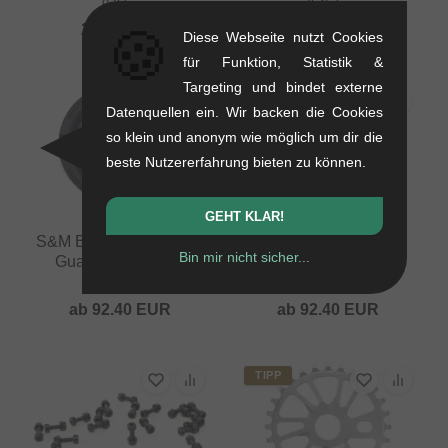
0.2 kg
0.45 kg
🍪
29.37
EUR
75.59
EUR
Diese Webseite nutzt Cookies
für Funktion, Statistik &
Targeting und bindet externe
Datenquellen ein. Wir backen die Cookies
so klein und anonym wie möglich um dir die
beste Nutzererfahrung bieten zu können.
GEHT KLAR!
S&M Bikes "Mid School
S&M Bikes "GoRing
Bin mir nicht sicher...
Guard" Kettenblatt
Guard" Kettenblatt
0.1 kg
0.15 kg
ab
92.40
EUR
ab
92.40
EUR
TIPP