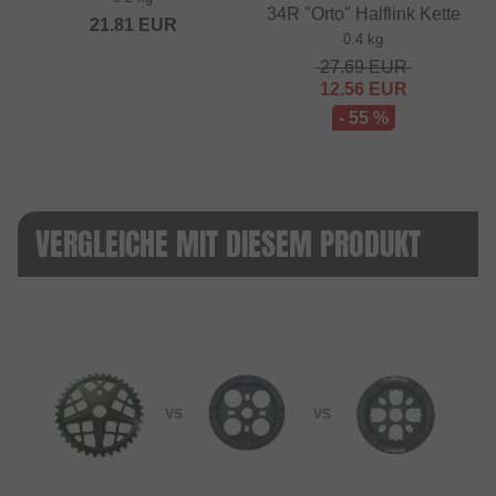
34R "Orto" Halflink Kette
21.81
EUR
0.4 kg
27.69
EUR
12.56
EUR
- 55 %
VERGLEICHE MIT DIESEM PRODUKT
VS
VS