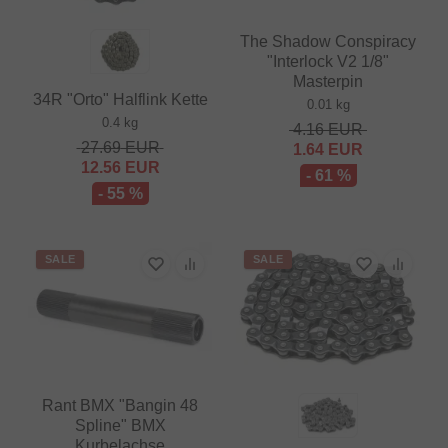
The Shadow Conspiracy
"Interlock V2 1/8"
Masterpin
34R "Orto" Halflink Kette
0.01 kg
0.4 kg
4.16
EUR
27.69
EUR
1.64
EUR
12.56
EUR
- 61 %
- 55 %
SALE
SALE
Rant BMX "Bangin 48
Spline" BMX
Kurbelachse