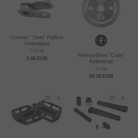
Connex " Steel" Halflink
Kettenglied
0.01 kg
Federal Bikes "Code"
2.48
EUR
Kettenblatt
0.2 kg
50.38
EUR