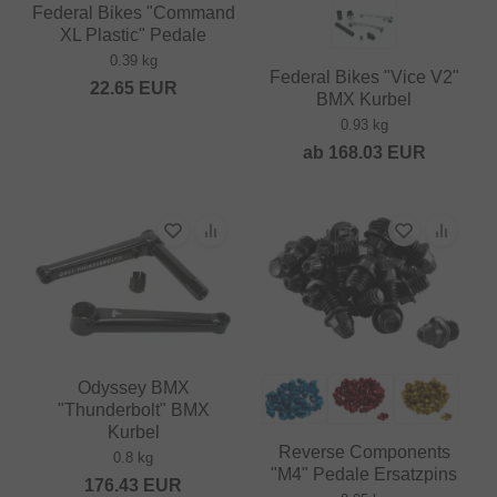
Federal Bikes "Command
XL Plastic" Pedale
0.39 kg
Federal Bikes "Vice V2"
22.65
EUR
BMX Kurbel
0.93 kg
ab
168.03
EUR
Odyssey BMX
"Thunderbolt" BMX
Kurbel
Reverse Components
0.8 kg
"M4" Pedale Ersatzpins
176.43
EUR