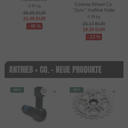
Cinema Wheel Co.
0.35 kg
"Sync" Halflink Kette
39.45
EUR
0.39 kg
23.49
EUR
25.17
EUR
- 40 %
19.29
EUR
- 23 %
ANTRIEB + CO. - NEUE PRODUKTE
NEU
NEU