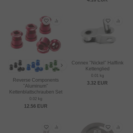
Connex "Nickel" Halflink
Kettenglied
0.01 kg
Reverse Components
3.32
EUR
"Aluminum"
Kettenblattschrauben Set
0.02 kg
12.56
EUR