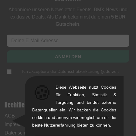
Abonniere unseren Newsletter: Events, BMX News und
exklusive Deals. Als Dank bekommst du einen
5 EUR
Gutschein
.
ANMELDEN
Ich akzeptiere die
Datenschutzerklärung
(
jederzeit
abbestellbar
)
🍪
Diese Webseite nutzt Cookies
für Funktion, Statistik &
Targeting und bindet externe
Rechtliche Hinweise
Hilfe & Information
Datenquellen ein. Wir backen die Cookies
AGB
Mein Konto
so klein und anonym wie möglich um dir die
Impressum
Zahlungsweisen
beste Nutzererfahrung bieten zu können.
Datenschutz
Rücksendungen