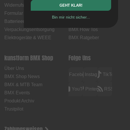
Widerrufsbelehrung &
Versandkosten &
GEHT KLAR!
Formular
Lieferzeiten
Bin mir nicht sicher...
Batterieentsorgung
Kontakt
Verpackungsentsorgung
BMX How Tos
Elektrogeräte & WEEE
BMX Ratgeber
kunstform BMX Shop
Folge Uns
Über Uns
Facebook
Instagram
TikTok
BMX Shop News
BMX & MTB Team
YouTube
Pinterest
RSS
BMX Events
Produkt Archiv
Trustpilot
Zahlungsweisen