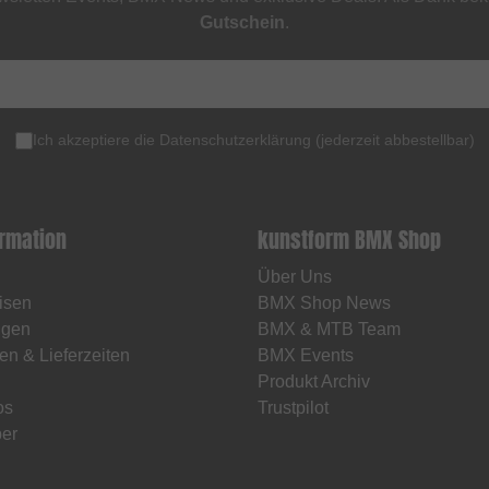
Gutschein
.
Ich akzeptiere die
Datenschutzerklärung
(
jederzeit abbestellbar
)
ormation
kunstform BMX Shop
Über Uns
isen
BMX Shop News
ngen
BMX & MTB Team
en & Lieferzeiten
BMX Events
Produkt Archiv
os
Trustpilot
er