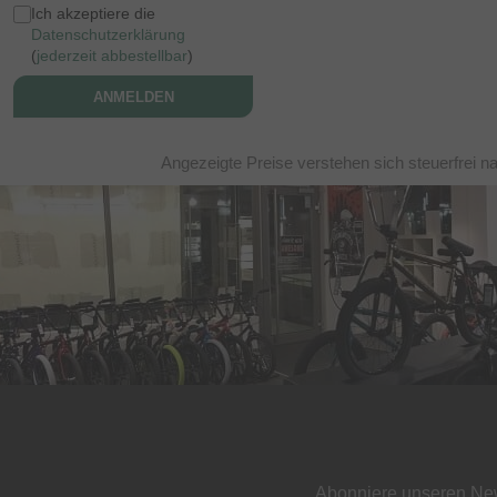
Ich akzeptiere die
Datenschutzerklärung
(
jederzeit abbestellbar
)
ANMELDEN
Angezeigte Preise verstehen sich steuerfrei n
Abonniere unseren New