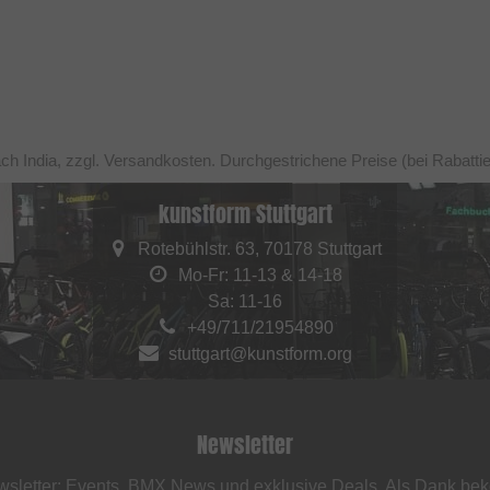
ach India, zzgl. Versandkosten. Durchgestrichene Preise (bei Rabatt
kunstform Stuttgart
Rotebühlstr. 63, 70178 Stuttgart
Mo-Fr: 11-13 & 14-18
Sa: 11-16
+49/711/21954890
stuttgart@kunstform.org
Newsletter
sletter: Events, BMX News und exklusive Deals. Als Dank be