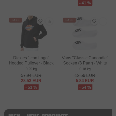
- 41 %
SALE
SALE
Dickies "Icon Logo"
Vans "Classic Canoodle"
Hooded Pullover - Black
Socken (3 Paar) - White
0.25 kg
0.18 kg
57.94
EUR
12.56
EUR
28.53
EUR
5.84
EUR
- 51 %
- 54 %