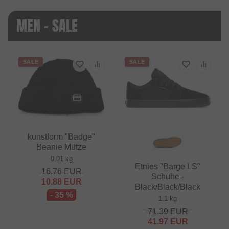
MEN - SALE
SALE
SALE
kunstform "Badge"
Beanie Mütze
0.01 kg
Etnies "Barge LS"
16.76
EUR
Schuhe -
10.88
EUR
Black/Black/Black
- 35 %
1.1 kg
71.39
EUR
41.97
EUR