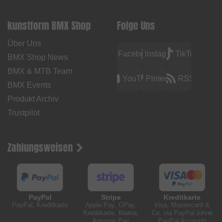
kunstform BMX Shop
Folge Uns
Über Uns
Facebook
Instagram
TikTok
BMX Shop News
BMX & MTB Team
YouTube
Pinterest
RSS
BMX Events
Produkt Archiv
Trustpilot
Zahlungsweisen
PayPal
Stripe
Kreditkarte
PayPal, Kreditkarte
Apple Pay, GPay,
Visa, Mastercard &
Kreditkarte, Klarna,
Co. via PayPal (ohne
Amazon Pay
PayPal Account)