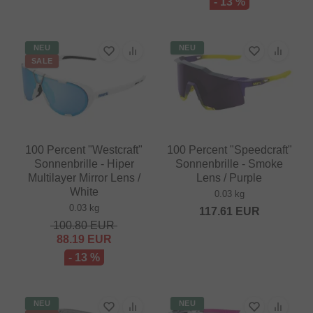
- 13 %
NEU
NEU
SALE
100 Percent "Westcraft"
100 Percent "Speedcraft"
Sonnenbrille - Hiper
Sonnenbrille - Smoke
Multilayer Mirror Lens /
Lens / Purple
White
0.03 kg
0.03 kg
117.61
EUR
100.80
EUR
88.19
EUR
- 13 %
NEU
NEU