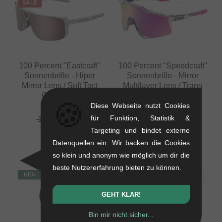
SALE
100 Percent "Eastcraft"
100 Percent "Speedcraft"
Sonnenbrille - Hiper
Sonnenbrille - Mirror
Mirror Lens / Soft Tact
Multilayer Lens / Trans
Cool Grey
Grey
🍪
Diese Webseite nutzt Cookies
0.03 kg
0.03 kg
für Funktion, Statistik &
100.80
EUR
126.01
EUR
92.40
EUR
Targeting und bindet externe
- 8 %
Datenquellen ein. Wir backen die Cookies
so klein und anonym wie möglich um dir die
beste Nutzererfahrung bieten zu können.
NEU
NEU
GEHT KLAR!
Bin mir nicht sicher...