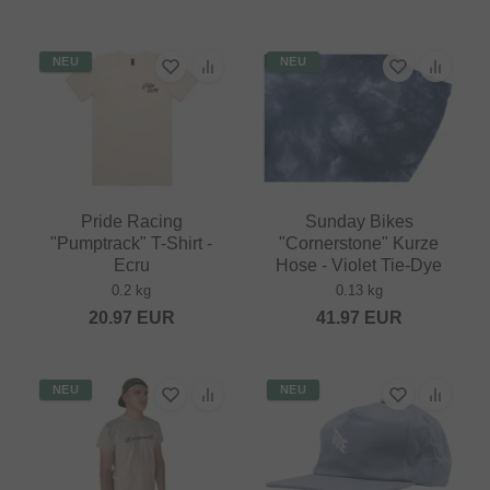
NEU
NEU
Pride Racing
Sunday Bikes
"Pumptrack" T-Shirt -
"Cornerstone" Kurze
Ecru
Hose - Violet Tie-Dye
0.2 kg
0.13 kg
20.97
EUR
41.97
EUR
NEU
NEU