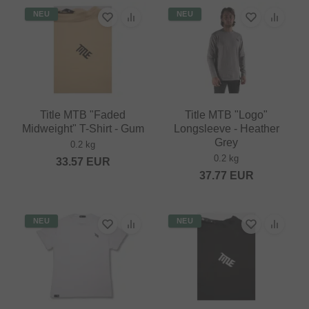
NEU
NEU
Title MTB "Faded
Title MTB "Logo"
Midweight" T-Shirt - Gum
Longsleeve - Heather
Grey
0.2 kg
0.2 kg
33.57
EUR
37.77
EUR
NEU
NEU