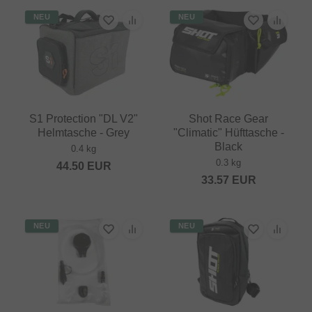
NEU
NEU
S1 Protection "DL V2"
Shot Race Gear
Helmtasche - Grey
"Climatic" Hüfttasche -
Black
0.4 kg
0.3 kg
44.50
EUR
33.57
EUR
NEU
NEU