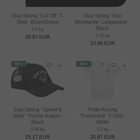
Stay Strong "Cut Off" T-
Stay Strong "Icon
Shirt - Black/Green
Worldwide" Longsleeve -
Black
0.2 kg
0.22 kg
20.97
EUR
23.49
EUR
NEU
NEU
Stay Strong "Speed &
Pride Racing
Style" Trucker Kappe -
"Pumptrack" T-Shirt -
Black
White
0.09 kg
0.2 kg
25.17
EUR
20.97
EUR