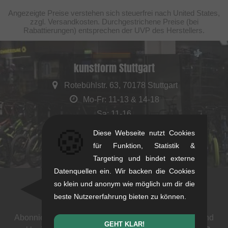
Angezeigte Preise verstehen sich steuerfrei nach United States,
zzgl. Versandkosten. Durchgestrichene Preise (bei
Rabattierungen) entsprechen der UVP des Herstellers.
kunstform Stuttgart
Rotebühlstr. 63, 70178 Stuttgart
Mo-Fr: 11-13 & 14-18
Sa: 11-16
+49/711/21954890
🍪
Diese Webseite nutzt Cookies
stuttgart@kunstform.org
für Funktion, Statistik &
Targeting und bindet externe
Datenquellen ein. Wir backen die Cookies
so klein und anonym wie möglich um dir die
Newsletter
beste Nutzererfahrung bieten zu können.
Abonniere unseren Newsletter: Events, BMX News und
GEHT KLAR!