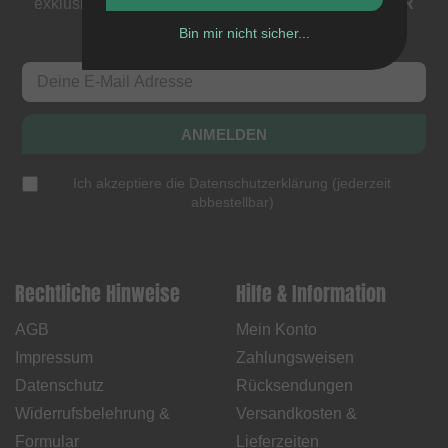
exklusive Deals. Als Dank bekommst du einen
5 EUR
Gutschein
.
Bin mir nicht sicher...
ANMELDEN
Ich akzeptiere die
Datenschutzerklärung
(
jederzeit
abbestellbar
)
Rechtliche Hinweise
Hilfe & Information
AGB
Mein Konto
Impressum
Zahlungsweisen
Datenschutz
Rücksendungen
Widerrufsbelehrung &
Versandkosten &
Formular
Lieferzeiten