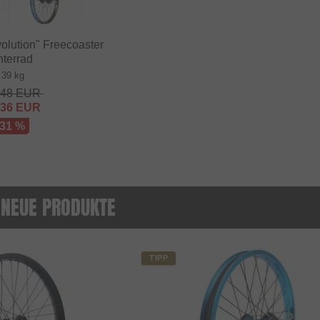
lution" Freecoaster
nterrad
.39 kg
.48
EUR
.36
EUR
 31 %
 NEUE PRODUKTE
TIPP