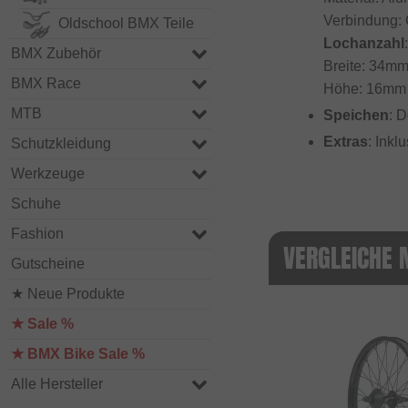
Verbindung:
Oldschool BMX Teile
Lochanzahl
BMX Zubehör
Breite: 34m
BMX Race
Höhe: 16mm
MTB
Speichen
: 
Extras
: Inkl
Schutzkleidung
Werkzeuge
Schuhe
Fashion
VERGLEICHE 
Gutscheine
★ Neue Produkte
★ Sale %
★ BMX Bike Sale %
Alle Hersteller