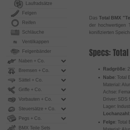
Laufradsätze
Felgen
Das
Total BMX "Te
Reifen
der hochwertigen 
Schläuche
konifizierten Speic
Ventilkappen
Specs: Total
Felgenbänder
Naben + Co.
Radgröße
: 
Bremsen + Co.
Nabe
: Tota
Sättel + Co.
Material: Al
Griffe + Co.
Achse: Femal
Vorbauten + Co.
Driver: SDS 
Lager: Indust
Steuersätze + Co.
Lochanzahl
Pegs + Co.
Felge
: Total
BMX Teile Sets
Material: Al