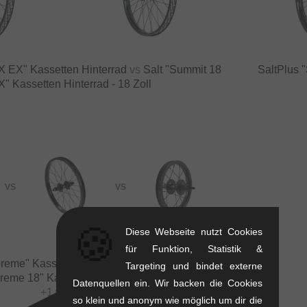
X EX" Kassetten Hinterrad
vs
Salt "Summit 18
SaltPlus 
" Kassetten Hinterrad - 18 Zoll
VS
VS
🍪
Diese Webseite nutzt Cookies
für Funktion, Statistik &
reme" Kassetten Hinterrad - 16 Zoll
vs
United
Targeting und bindet externe
reme 18" Kassetten Hinterrad - 18 Zoll
Datenquellen ein. Wir backen die Cookies
+1 weitere
so klein und anonym wie möglich um dir die