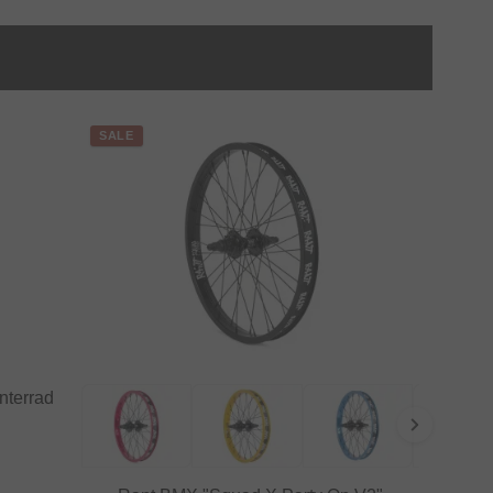
SALE
nterrad