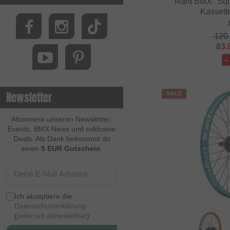
Rant BMX "Squ
Kassett
120
83.
-
Newsletter
SALE
Abonniere unseren Newsletter:
Events, BMX News und exklusive
Deals. Als Dank bekommst du
einen
5 EUR Gutschein
.
Ich akzeptiere die
Datenschutzerklärung
(
jederzeit abbestellbar
)