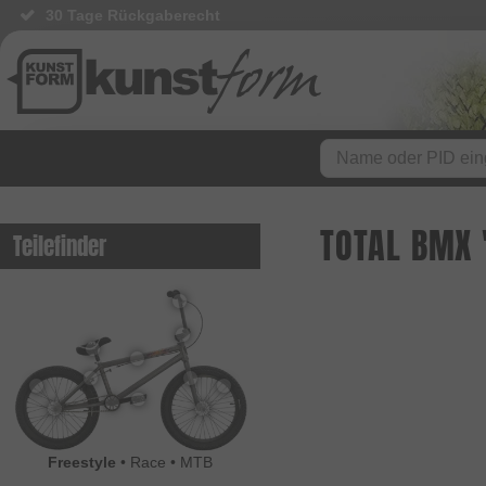
30 Tage Rückgaberecht
TOTAL BMX 
Teilefinder
Freestyle
•
Race
•
MTB