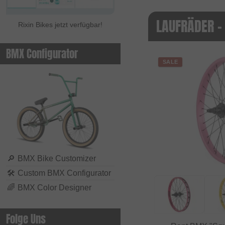
LAUFRÄDER -
Rixin Bikes jetzt verfügbar!
BMX Configurator
SALE
🔎
BMX Bike Customizer
🛠
Custom BMX Configurator
🌈
BMX Color Designer
Folge Uns