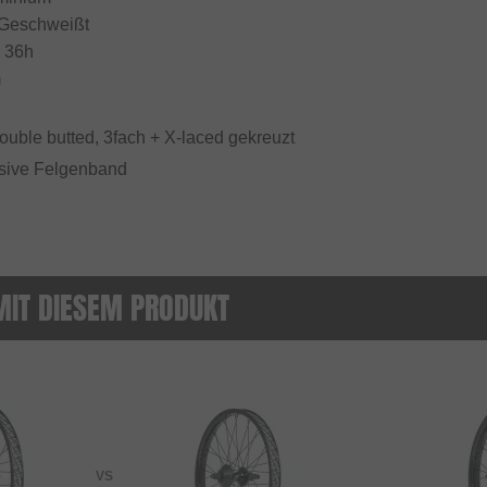
 Geschweißt
: 36h
m
Double butted, 3fach + X-laced gekreuzt
usive Felgenband
MIT DIESEM PRODUKT
VS