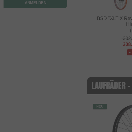
ANMELDEN
BSD "XLT X Revo
Hi
1
302
208
-
LAUFRÄDER -
NEU