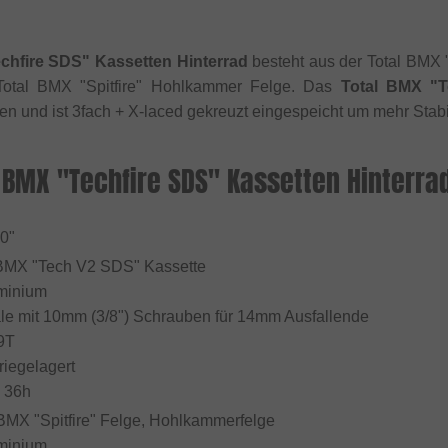
chfire SDS" Kassetten Hinterrad
besteht aus der Total BMX
Total BMX "Spitfire" Hohlkammer Felge. Das
Total BMX "T
hen und ist 3fach + X-laced gekreuzt eingespeicht um mehr Stabil
 BMX "Techfire SDS" Kassetten Hinterra
20"
l BMX "Tech V2 SDS" Kassette
uminium
e mit 10mm (3/8") Schrauben für 14mm Ausfallende
9T
riegelagert
: 36h
 BMX "Spitfire" Felge, Hohlkammerfelge
uminium