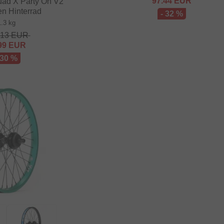
97.44
EUR
ad X Party On V2"
en Hinterrad
- 32 %
1.3 kg
.13
EUR
99
EUR
 30 %