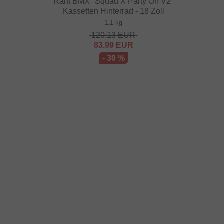
Rant BMX "Squad X Party On V2"
Kassetten Hinterrad - 18 Zoll
1.1 kg
120.13
EUR
83.99
EUR
- 30 %