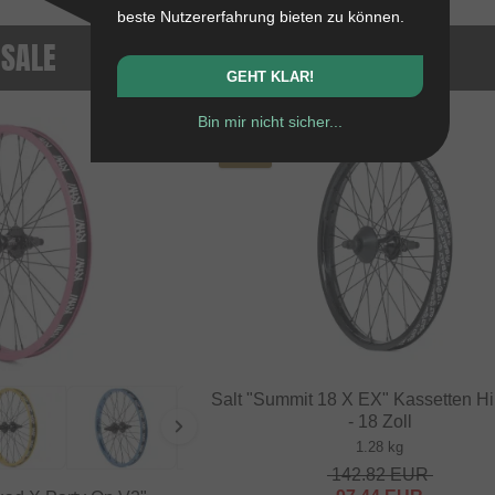
beste Nutzererfahrung bieten zu können.
 SALE
GEHT KLAR!
Bin mir nicht sicher...
SALE
TIPP
Salt "Summit 18 X EX" Kassetten Hi
- 18 Zoll
1.28 kg
142.82
EUR