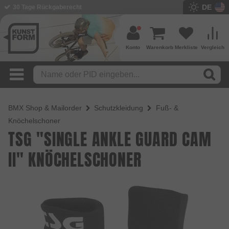
DE
BMX Shop seit 2003
Konto
Warenkorb
Merkliste
Vergleich
BMX Shop & Mailorder
Schutzkleidung
Fuß- &
Knöchelschoner
TSG "SINGLE ANKLE GUARD CAM
II" KNÖCHELSCHONER