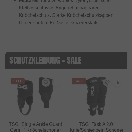
Features
: rund verwebtes Nylon, Elastische
Klettverschlüsse, Angenehm tragbarer
Knöchelschutz, Starke Knöchelschutzkappen,
Hintere untere Fußseite extra verstärkt
SCHUTZKLEIDUNG - SALE
SALE
SALE
TSG "Single Ankle Guard
TSG "Task A 2.0"
Cam II" Knöchelschoner
Knie/Schienbein Schoner