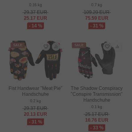
0.16 kg
0.7 kg
29.37
EUR
109.20
EUR
25.17
EUR
75.59
EUR
- 14 %
- 31 %
SALE
SALE
Fist Handwear "Meat Pie"
The Shadow Conspiracy
Handschuhe
"Conspire Transmission"
Handschuhe
0.2 kg
0.1 kg
29.37
EUR
20.13
EUR
25.17
EUR
16.76
EUR
- 31 %
- 33 %