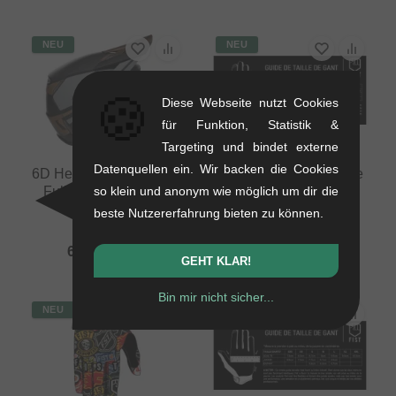
NEU
NEU
🍪
Diese Webseite nutzt Cookies
für Funktion, Statistik &
Targeting und bindet externe
Datenquellen ein. Wir backen die Cookies
6D Helmets "ATB-3 LS"
Fist Handwear "Inspyre
Fullface Helm - Matt
V2 Black Youth"
so klein und anonym wie möglich um dir die
Bronze
Handschuhe (Kids)
beste Nutzererfahrung bieten zu können.
1.26 kg
0.15 kg
689.03
EUR
29.37
EUR
GEHT KLAR!
Bin mir nicht sicher...
NEU
NEU