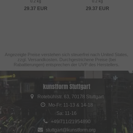
0.2 kg
0.2 kg
29.37
EUR
29.37
EUR
Angezeigte Preise verstehen sich steuerfrei nach United States,
zzgl. Versandkosten. Durchgestrichene Preise (bei
Rabattierungen) entsprechen der UVP des Herstellers.
kunstform Stuttgart
Rotebühlstr. 63, 70178 Stuttgart
Mo-Fr: 11-13 & 14-18
Sa: 11-16
+49/711/21954890
stuttgart@kunstform.org