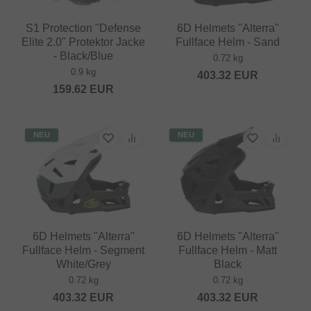
S1 Protection "Defense
6D Helmets "Alterra"
Elite 2.0" Protektor Jacke
Fullface Helm - Sand
- Black/Blue
0.72 kg
0.9 kg
403.32
EUR
159.62
EUR
NEU
NEU
6D Helmets "Alterra"
6D Helmets "Alterra"
Fullface Helm - Segment
Fullface Helm - Matt
White/Grey
Black
0.72 kg
0.72 kg
403.32
EUR
403.32
EUR