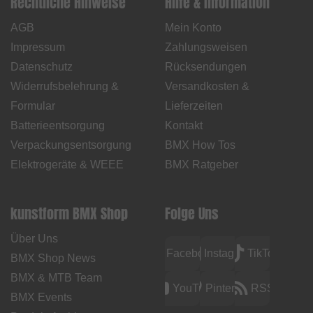
Rechtliche Hinweise
Hilfe & Information
AGB
Mein Konto
Impressum
Zahlungsweisen
Datenschutz
Rücksendungen
Widerrufsbelehrung &
Versandkosten &
Formular
Lieferzeiten
Batterieentsorgung
Kontakt
Verpackungsentsorgung
BMX How Tos
Elektrogeräte & WEEE
BMX Ratgeber
kunstform BMX Shop
Folge Uns
Über Uns
Facebook
Instagram
TikTok
BMX Shop News
BMX & MTB Team
YouTube
Pinterest
RSS
BMX Events