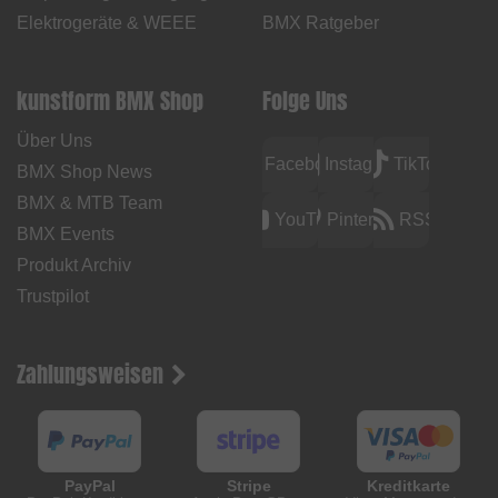
Elektrogeräte & WEEE
BMX Ratgeber
kunstform BMX Shop
Folge Uns
Über Uns
Facebook
Instagram
TikTok
BMX Shop News
BMX & MTB Team
YouTube
Pinterest
RSS
BMX Events
Produkt Archiv
Trustpilot
Zahlungsweisen
PayPal
Stripe
Kreditkarte