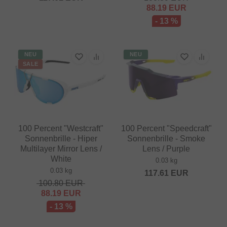
88.19
EUR
- 13 %
NEU
NEU
SALE
100 Percent "Westcraft"
100 Percent "Speedcraft"
Sonnenbrille - Hiper
Sonnenbrille - Smoke
Multilayer Mirror Lens /
Lens / Purple
White
0.03 kg
0.03 kg
117.61
EUR
100.80
EUR
88.19
EUR
- 13 %