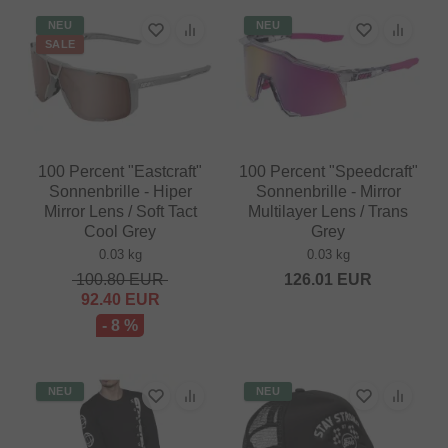
NEU
NEU
SALE
100 Percent "Eastcraft"
100 Percent "Speedcraft"
Sonnenbrille - Hiper
Sonnenbrille - Mirror
Mirror Lens / Soft Tact
Multilayer Lens / Trans
Cool Grey
Grey
0.03 kg
0.03 kg
100.80
EUR
126.01
EUR
92.40
EUR
- 8 %
NEU
NEU