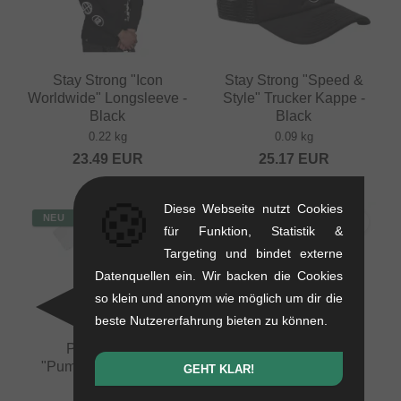
Stay Strong "Icon
Stay Strong "Speed &
Worldwide" Longsleeve -
Style" Trucker Kappe -
Black
Black
0.22 kg
0.09 kg
23.49
EUR
25.17
EUR
🍪
Diese Webseite nutzt Cookies
NEU
NEU
für Funktion, Statistik &
Targeting und bindet externe
Datenquellen ein. Wir backen die Cookies
so klein und anonym wie möglich um dir die
beste Nutzererfahrung bieten zu können.
Pride Racing
Pride Racing
"Pumptrack" T-Shirt -
"Pumptrack" T-Shirt -
GEHT KLAR!
White
Ecru