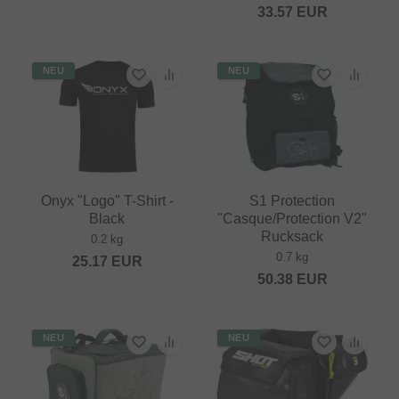
33.57
EUR
NEU
NEU
Onyx "Logo" T-Shirt -
S1 Protection
Black
"Casque/Protection V2"
Rucksack
0.2 kg
0.7 kg
25.17
EUR
50.38
EUR
NEU
NEU