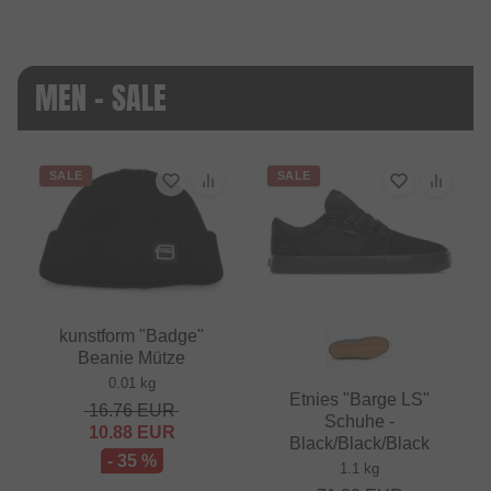
MEN - SALE
SALE
SALE
kunstform "Badge"
Beanie Mütze
0.01 kg
Etnies "Barge LS"
16.76
EUR
Schuhe -
10.88
EUR
Black/Black/Black
- 35 %
1.1 kg