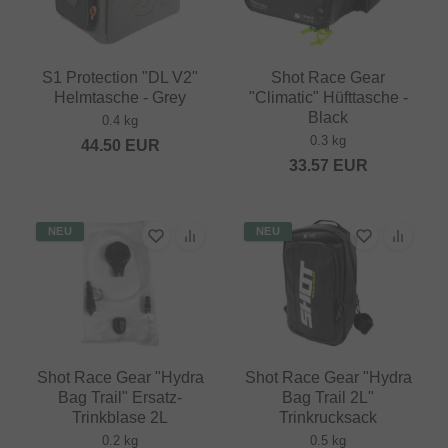
S1 Protection "DL V2"
Shot Race Gear
Helmtasche - Grey
"Climatic" Hüfttasche -
Black
0.4 kg
0.3 kg
44.50
EUR
33.57
EUR
NEU
NEU
Shot Race Gear "Hydra
Shot Race Gear "Hydra
Bag Trail" Ersatz-
Bag Trail 2L"
Trinkblase 2L
Trinkrucksack
0.2 kg
0.5 kg