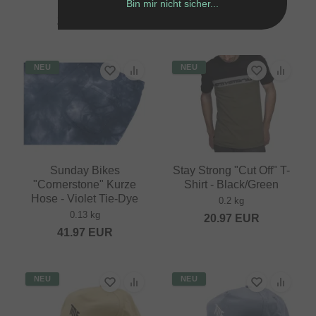
Bin mir nicht sicher...
0.2 kg
0.2 kg
20.97
EUR
20.97
EUR
NEU
NEU
Sunday Bikes
Stay Strong "Cut Off" T-
"Cornerstone" Kurze
Shirt - Black/Green
Hose - Violet Tie-Dye
0.2 kg
0.13 kg
20.97
EUR
41.97
EUR
NEU
NEU