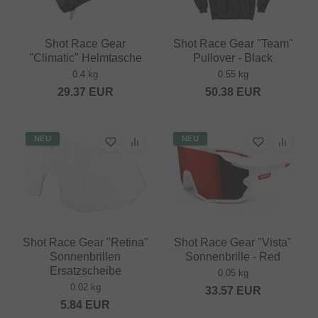
Shot Race Gear
Shot Race Gear "Team"
"Climatic" Helmtasche
Pullover - Black
0.4 kg
0.55 kg
29.37
EUR
50.38
EUR
NEU
NEU
Shot Race Gear "Retina"
Shot Race Gear "Vista"
Sonnenbrillen
Sonnenbrille - Red
Ersatzscheibe
0.05 kg
0.02 kg
33.57
EUR
5.84
EUR