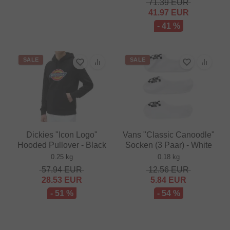
71.39
EUR
41.97
EUR
- 41 %
SALE
SALE
Dickies "Icon Logo"
Vans "Classic Canoodle"
Hooded Pullover - Black
Socken (3 Paar) - White
0.25 kg
0.18 kg
57.94
EUR
12.56
EUR
28.53
EUR
5.84
EUR
- 51 %
- 54 %