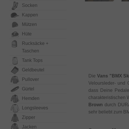
Socken
Kappen
Mützen
Hüte
Rucksäcke +
Taschen
Tank Tops
Geldbeutel
Die
Vans "BMX Sk
Pullover
Veloursleder- und
Gürtel
dass Deine Pedale 
charakteristischen 
Hemden
Brown
durch DURAC
Long­sleeves
sehr beliebt zum BM
Zipper
Jacken