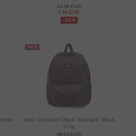
12.56
EUR
5.84
EUR
- 54 %
SALE
 Hose -
Vans "Old Skool Check" Rucksack - Black
0.2 kg
40.29
EUR