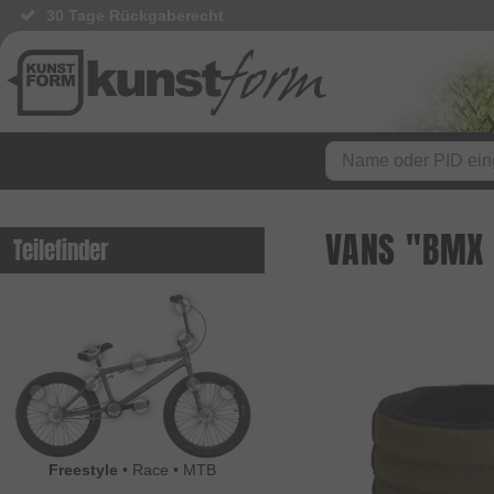
30 Tage Rückgaberecht
VANS "BMX 
Teilefinder
Freestyle
•
Race
•
MTB