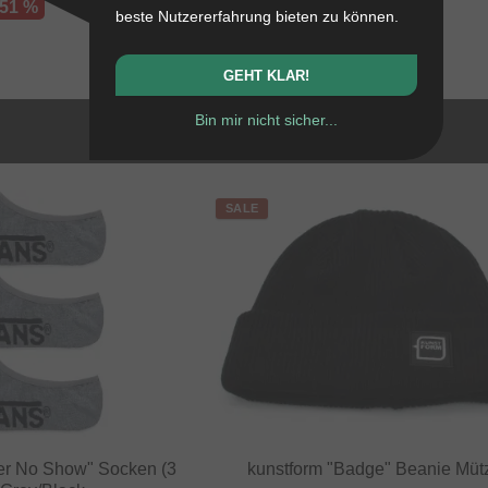
 51 %
beste Nutzererfahrung bieten zu können.
GEHT KLAR!
Bin mir nicht sicher...
SALE
er No Show" Socken (3
kunstform "Badge" Beanie Müt