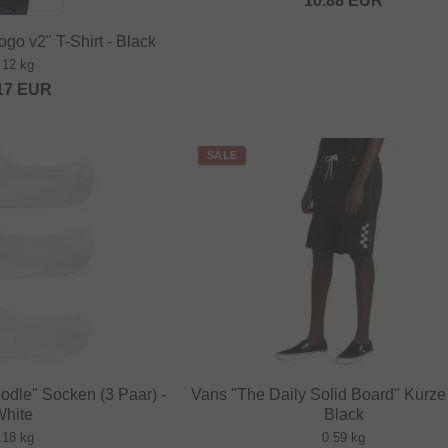
10.88
EUR
go v2" T-Shirt - Black
.12 kg
17
EUR
SALE
odle" Socken (3 Paar) -
Vans "The Daily Solid Board" Kurze
White
Black
.18 kg
0.59 kg