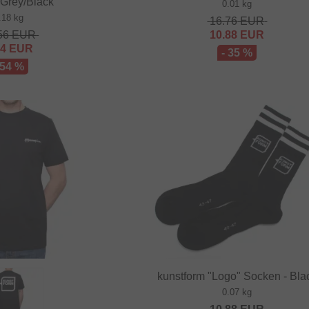
 Grey/Black
0.01 kg
.18 kg
16.76
EUR
56
EUR
10.88
EUR
84
EUR
- 35 %
 54 %
kunstform "Logo" Socken - Bla
0.07 kg