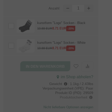
Anzahl:
kunstform "Logo" Socken - Black
8.71
EUR
10.88
EUR
-20%
kunstform "Logo" Socken - White
8.71
EUR
10.88
EUR
-20%
im Shop abholen?
Gewicht
:
1.1kg / 2.43lbs
Verpackungseinheit (VPE):
Paar
Produkt ID (PID):
29509
Produktsicherheit
Nicht lieferbare Optionen anzeigen