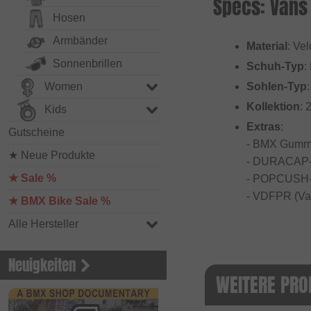
Specs: Vans
Hosen
Armbänder
Material
: Ve
Sonnenbrillen
Schuh-Typ
:
Women
Sohlen-Typ
Kollektion
: 
Kids
Extras
:
Gutscheine
- BMX Gummil
★ Neue Produkte
- DURACAP-G
★ Sale %
- POPCUSH-D
- VDFPR (Van
★ BMX Bike Sale %
Alle Hersteller
Neuigkeiten
WEITERE PRO