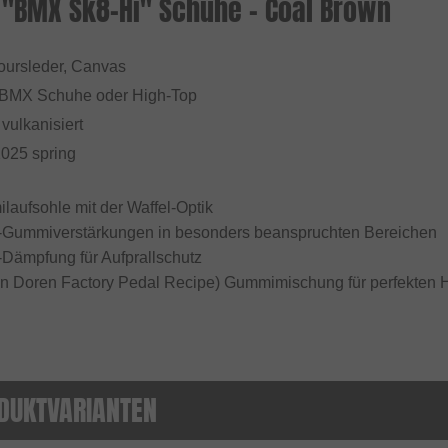
 "BMX Sk8-Hi" Schuhe - Coal Brown
loursleder, Canvas
 BMX Schuhe oder High-Top
: vulkanisiert
2025 spring
aufsohle mit der Waffel-Optik
ummiverstärkungen in besonders beanspruchten Bereichen
ämpfung für Aufprallschutz
 Doren Factory Pedal Recipe) Gummimischung für perfekten H
DUKTVARIANTEN