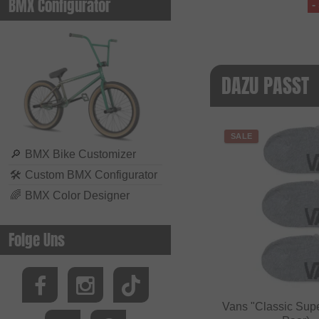
BMX Configurator
-
DAZU PASST
SALE
🔎
BMX Bike Customizer
🛠
Custom BMX Configurator
🌈
BMX Color Designer
Folge Uns
Vans "Classic Sup