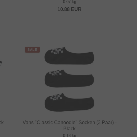
0.07 kg
10.88
EUR
SALE
ck
Vans "Classic Canoodle" Socken (3 Paar) -
Black
0.18 kg