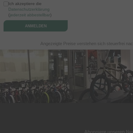
Ich akzeptiere die
Datenschutzerklärung
(
jederzeit abbestellbar
)
ANMELDEN
Angezeigte Preise verstehen sich steuerfrei na
Abonniere unseren New