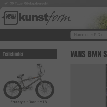
30 Tage Rückgaberecht
VANS BMX S
Teilefinder
Freestyle
•
Race
•
MTB