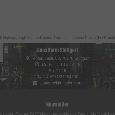
ch Norway, zzgl. Versandkosten. Durchgestrichene Preise (bei Rabat
kunstform Stuttgart
Rotebühlstr. 63, 70178 Stuttgart
Mo-Fr: 11-13 & 14-18
Sa: 11-16
+49/711/21954890
stuttgart@kunstform.org
Newsletter
sletter: Events, BMX News und exklusive Deals. Als Dank be