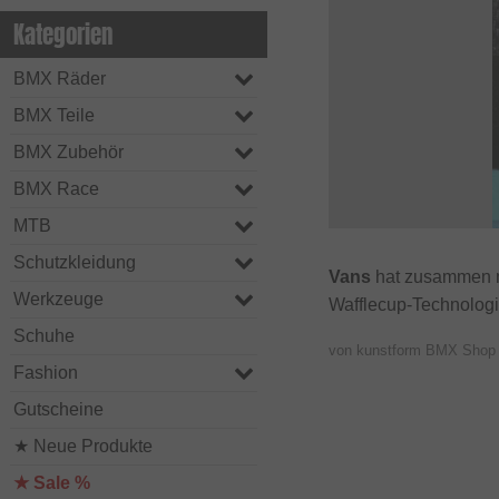
Kategorien
BMX Räder
BMX Teile
BMX Zubehör
BMX Race
MTB
Schutzkleidung
Vans
hat zusammen m
Werkzeuge
Wafflecup-Technologi
Schuhe
von kunstform BMX Sho
Fashion
Gutscheine
★ Neue Produkte
★ Sale %