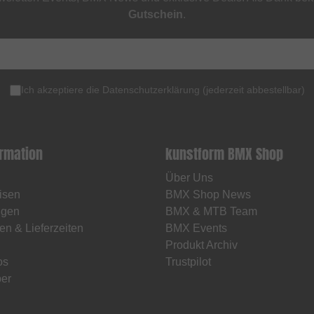
Gutschein
.
Ich akzeptiere die
Datenschutzerklärung
(
jederzeit abbestellbar
)
ormation
kunstform BMX Shop
Über Uns
isen
BMX Shop News
ngen
BMX & MTB Team
en & Lieferzeiten
BMX Events
Produkt Archiv
os
Trustpilot
er