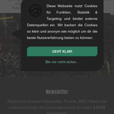
zzgl. Versandkosten. Durchgestrichene Preise (bei
🍪
Diese Webseite nutzt Cookies
Rabattierungen) entsprechen der UVP des Herstellers.
für Funktion, Statistik &
Targeting und bindet externe
kunstform Stuttgart
Datenquellen ein. Wir backen die Cookies
so klein und anonym wie möglich um dir die
Rotebühlstr. 63, 70178 Stuttgart
beste Nutzererfahrung bieten zu können.
Mo-Fr: 11-13 & 14-18
Sa: 11-16
GEHT KLAR!
+49/711/21954890
Bin mir nicht sicher...
stuttgart@kunstform.org
Newsletter
Abonniere unseren Newsletter: Events, BMX News und
exklusive Deals. Als Dank bekommst du einen
5 EUR
Gutschein
.