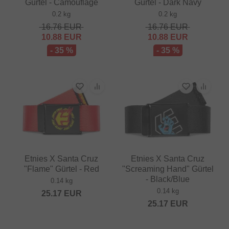
Gürtel - Camouflage
Gürtel - Dark Navy
0.2 kg
0.2 kg
16.76
EUR
16.76
EUR
10.88
EUR
10.88
EUR
- 35 %
- 35 %
Etnies X Santa Cruz
Etnies X Santa Cruz
"Flame" Gürtel - Red
"Screaming Hand" Gürtel
- Black/Blue
0.14 kg
0.14 kg
25.17
EUR
25.17
EUR