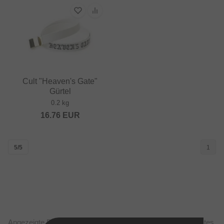
Cult "Heaven's Gate"
Gürtel
0.2 kg
16.76
EUR
5/5
1
Angezeigte Preise verstehen sich steuerfrei nach United States,