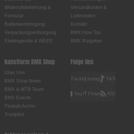
Widerrufsbelehrung &
Versandkosten &
Formular
Lieferzeiten
Batterieentsorgung
Kontakt
Verpackungsentsorgung
BMX How Tos
Elektrogeräte & WEEE
BMX Ratgeber
kunstform BMX Shop
Folge Uns
Über Uns
Facebook
Instagram
TikTok
BMX Shop News
BMX & MTB Team
YouTube
Pinterest
RSS
BMX Events
Produkt Archiv
Trustpilot