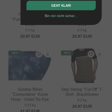
GEHT KLAR!
Pride Racing
Pride Racing
Bin mir nicht sicher...
"Pumptrack" T-Shirt -
"Pumptrack" T-Shirt -
White
Ecru
0.2 kg
0.2 kg
20.97
EUR
20.97
EUR
NEU
NEU
Sunday Bikes
Stay Strong "Cut Off" T-
"Cornerstone" Kurze
Shirt - Black/Green
Hose - Violet Tie-Dye
0.2 kg
0.13 kg
20.97
EUR
41.97
EUR