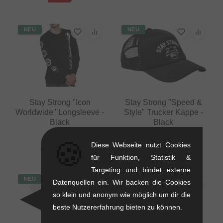
NEU
NEU
Stay Strong "Icon
Stay Strong "Speed &
Worldwide" Longsleeve -
Style" Trucker Kappe -
Black
Black
0.22 kg
0.09 kg
🍪
Diese Webseite nutzt Cookies
23.49
EUR
25.17
EUR
für Funktion, Statistik &
Targeting und bindet externe
NEU
NEU
Datenquellen ein. Wir backen die Cookies
so klein und anonym wie möglich um dir die
beste Nutzererfahrung bieten zu können.