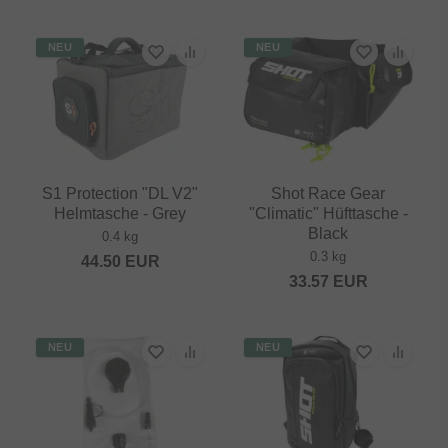
NEU
NEU
S1 Protection "DL V2"
Shot Race Gear
Helmtasche - Grey
"Climatic" Hüfttasche -
Black
0.4 kg
0.3 kg
44.50
EUR
33.57
EUR
NEU
NEU