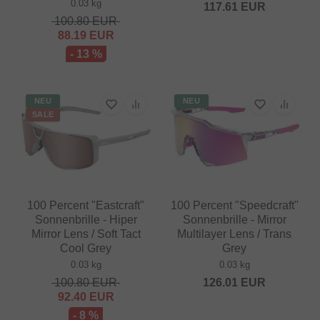
0.03 kg
117.61
EUR
100.80
EUR
88.19
EUR
- 13 %
NEU
NEU
SALE
100 Percent "Eastcraft"
100 Percent "Speedcraft"
Sonnenbrille - Hiper
Sonnenbrille - Mirror
Mirror Lens / Soft Tact
Multilayer Lens / Trans
Cool Grey
Grey
0.03 kg
0.03 kg
100.80
EUR
126.01
EUR
92.40
EUR
- 8 %