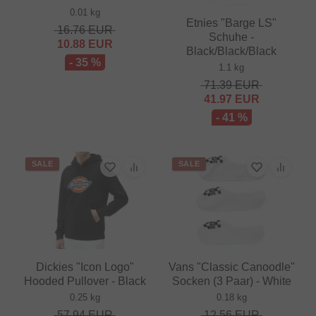
0.01 kg
Etnies "Barge LS"
16.76
EUR
Schuhe -
10.88
EUR
Black/Black/Black
- 35 %
1.1 kg
71.39
EUR
41.97
EUR
- 41 %
SALE
SALE
Dickies "Icon Logo"
Vans "Classic Canoodle"
Hooded Pullover - Black
Socken (3 Paar) - White
0.25 kg
0.18 kg
57.94
EUR
12.56
EUR