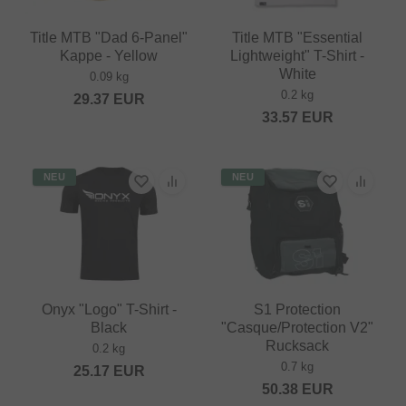
Title MTB "Dad 6-Panel"
Title MTB "Essential
Kappe - Yellow
Lightweight" T-Shirt -
White
0.09 kg
0.2 kg
29.37
EUR
33.57
EUR
NEU
NEU
Onyx "Logo" T-Shirt -
S1 Protection
Black
"Casque/Protection V2"
Rucksack
0.2 kg
0.7 kg
25.17
EUR
50.38
EUR