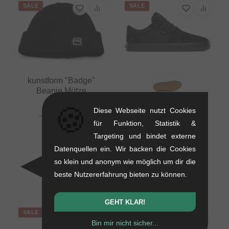
SALE
SALE
kunstform "Badge"
Beanie Mütze
0.01 kg
🍪
Etnies "Barge LS"
Diese Webseite nutzt Cookies
16.76
EUR
Schuhe -
für Funktion, Statistik &
10.88
EUR
Black/Black/Black
Targeting und bindet externe
- 35 %
1.1 kg
Datenquellen ein. Wir backen die Cookies
71.39
EUR
so klein und anonym wie möglich um dir die
41.97
EUR
beste Nutzererfahrung bieten zu können.
- 41 %
GEHT KLAR!
SALE
SALE
Bin mir nicht sicher...