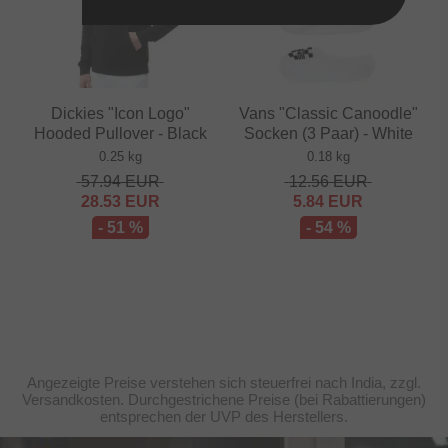
Dickies "Icon Logo"
Vans "Classic Canoodle"
Hooded Pullover - Black
Socken (3 Paar) - White
0.25 kg
0.18 kg
57.94
EUR
12.56
EUR
28.53
EUR
5.84
EUR
- 51 %
- 54 %
Angezeigte Preise verstehen sich steuerfrei nach India, zzgl.
Versandkosten. Durchgestrichene Preise (bei Rabattierungen)
entsprechen der UVP des Herstellers.