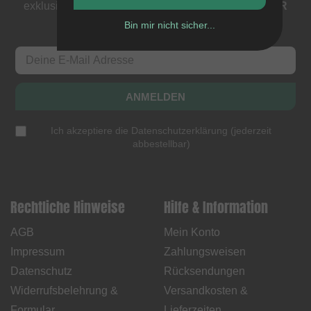
exklusive Deals. Als Dank bekommst du einen
5 EUR
Gutschein
.
Bin mir nicht sicher...
ANMELDEN
Ich akzeptiere die
Datenschutzerklärung
(
jederzeit
abbestellbar
)
Rechtliche Hinweise
Hilfe & Information
AGB
Mein Konto
Impressum
Zahlungsweisen
Datenschutz
Rücksendungen
Widerrufsbelehrung &
Versandkosten &
Formular
Lieferzeiten