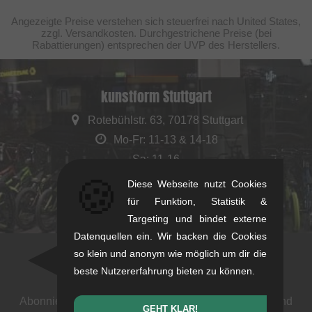
Angezeigte Preise verstehen sich steuerfrei nach United States,
zzgl. Versandkosten. Durchgestrichene Preise (bei
Rabattierungen) entsprechen der UVP des Herstellers.
kunstform Stuttgart
Rotebühlstr. 63, 70178 Stuttgart
Mo-Fr: 11-13 & 14-18
Sa: 11-16
🍪
+49/711/21954890
Diese Webseite nutzt Cookies
stuttgart@kunstform.org
für Funktion, Statistik &
Targeting und bindet externe
Datenquellen ein. Wir backen die Cookies
so klein und anonym wie möglich um dir die
Newsletter
beste Nutzererfahrung bieten zu können.
Abonniere unseren Newsletter: Events, BMX News und
GEHT KLAR!