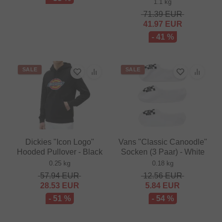
1.1 kg
71.39
EUR
41.97
EUR
- 41 %
SALE
SALE
Dickies "Icon Logo"
Vans "Classic Canoodle"
Hooded Pullover - Black
Socken (3 Paar) - White
0.25 kg
0.18 kg
57.94
EUR
12.56
EUR
28.53
EUR
5.84
EUR
- 51 %
- 54 %