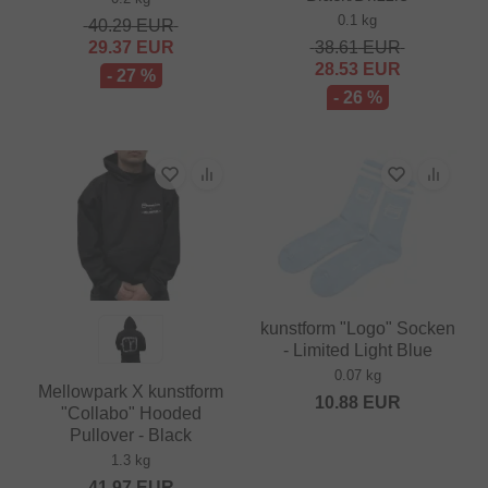
0.1 kg
40.29
EUR
29.37
EUR
38.61
EUR
28.53
EUR
- 27 %
- 26 %
kunstform "Logo" Socken
- Limited Light Blue
0.07 kg
Mellowpark X kunstform
10.88
EUR
"Collabo" Hooded
Pullover - Black
1.3 kg
41.97
EUR