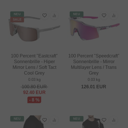
NEU
NEU
SALE
100 Percent "Eastcraft"
100 Percent "Speedcraft"
Sonnenbrille - Hiper
Sonnenbrille - Mirror
Mirror Lens / Soft Tact
Multilayer Lens / Trans
Cool Grey
Grey
0.03 kg
0.03 kg
100.80
EUR
126.01
EUR
92.40
EUR
- 8 %
NEU
NEU