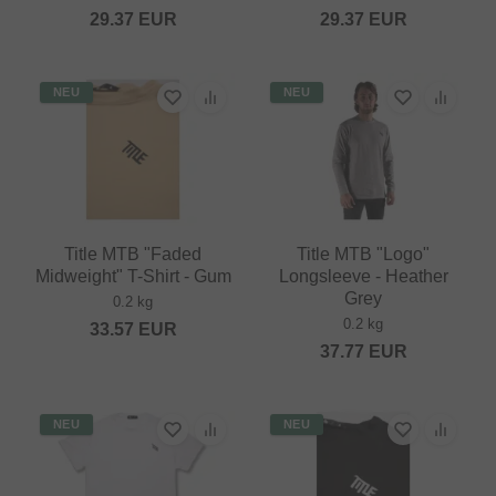
29.37
EUR
29.37
EUR
NEU
NEU
Title MTB "Faded
Title MTB "Logo"
Midweight" T-Shirt - Gum
Longsleeve - Heather
Grey
0.2 kg
0.2 kg
33.57
EUR
37.77
EUR
NEU
NEU