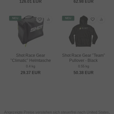
126.01
EUR
62.98
EUR
NEU
NEU
Shot Race Gear
Shot Race Gear "Team"
"Climatic" Helmtasche
Pullover - Black
0.4 kg
0.55 kg
29.37
EUR
50.38
EUR
Angezeigte Preise verstehen sich steuerfrei nach United States,