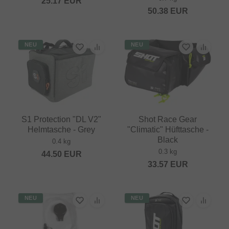
25.17
EUR
50.38
EUR
NEU
NEU
S1 Protection "DL V2"
Shot Race Gear
Helmtasche - Grey
"Climatic" Hüfttasche -
Black
0.4 kg
0.3 kg
44.50
EUR
33.57
EUR
NEU
NEU