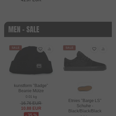
MEN - SALE
SALE
SALE
kunstform "Badge"
Beanie Mütze
0.01 kg
Etnies "Barge LS"
16.76
EUR
Schuhe -
10.88
EUR
Black/Black/Black
- 35 %