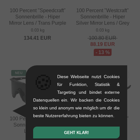
100 Percent "Speedcraft"
100 Percent "Westcraft"
Sonnenbrille - Hiper
Sonnenbrille - Hiper
Mirror Lens / Trans Purple
Silver Mirror Lens / Grey
0.03 kg
0.03 kg
134.41
EUR
100.80
EUR
88.19
EUR
- 13 %
NEU
NEU
🍪
Diese Webseite nutzt Cookies
SALE
für Funktion, Statistik &
Targeting und bindet externe
Datenquellen ein. Wir backen die Cookies
so klein und anonym wie möglich um dir die
beste Nutzererfahrung bieten zu können.
100 Percent "Speedcraft"
100 Percent "Westcraft"
Sonnenbrille - Smoke
Sonnenbrille - Smoke
Lens / Black
Lens / Black
GEHT KLAR!
0.03 kg
0.03 kg