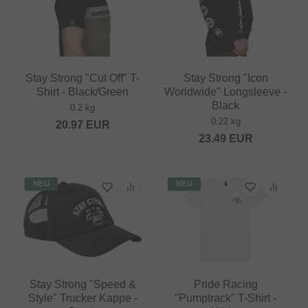
Stay Strong "Cut Off" T-
Stay Strong "Icon
Shirt - Black/Green
Worldwide" Longsleeve -
Black
0.2 kg
0.22 kg
20.97
EUR
23.49
EUR
NEU
NEU
Stay Strong "Speed &
Pride Racing
Style" Trucker Kappe -
"Pumptrack" T-Shirt -