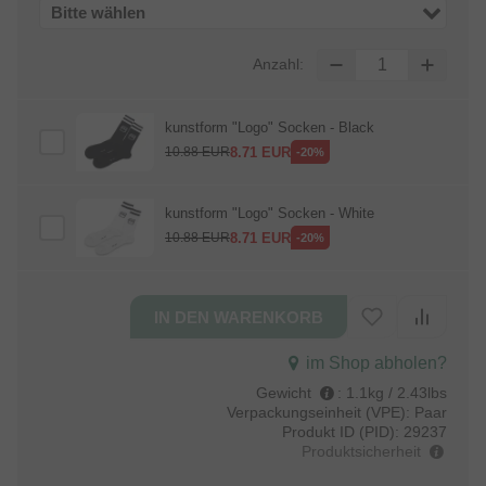
Bitte wählen
Anzahl:
kunstform "Logo" Socken - Black
8.71
EUR
10.88
EUR
-20%
kunstform "Logo" Socken - White
8.71
EUR
10.88
EUR
-20%
im Shop abholen?
Gewicht
:
1.1kg / 2.43lbs
Verpackungseinheit (VPE):
Paar
Produkt ID (PID):
29237
Produktsicherheit