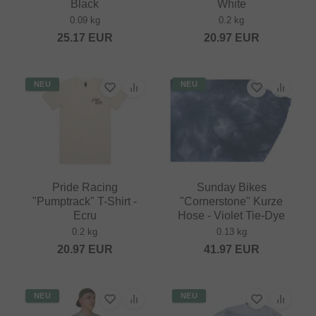
Black
White
0.09 kg
0.2 kg
25.17
EUR
20.97
EUR
NEU
NEU
Pride Racing
Sunday Bikes
"Pumptrack" T-Shirt -
"Cornerstone" Kurze
Ecru
Hose - Violet Tie-Dye
0.2 kg
0.13 kg
20.97
EUR
41.97
EUR
NEU
NEU