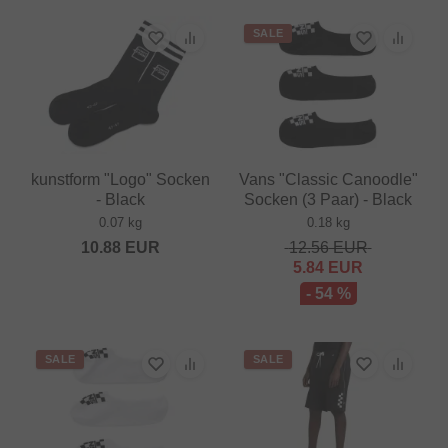
SALE
kunstform "Logo" Socken
Vans "Classic Canoodle"
- Black
Socken (3 Paar) - Black
0.07 kg
0.18 kg
10.88
EUR
12.56
EUR
5.84
EUR
- 54 %
SALE
SALE