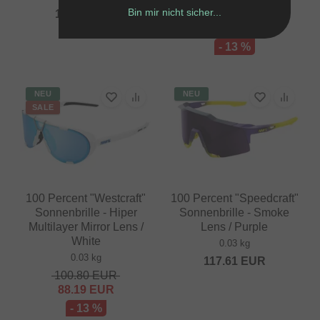
Bin mir nicht sicher...
117.61
EUR
100.80
EUR
88.19
EUR
- 13 %
NEU
NEU
SALE
100 Percent "Westcraft"
100 Percent "Speedcraft"
Sonnenbrille - Hiper
Sonnenbrille - Smoke
Multilayer Mirror Lens /
Lens / Purple
White
0.03 kg
0.03 kg
117.61
EUR
100.80
EUR
88.19
EUR
- 13 %