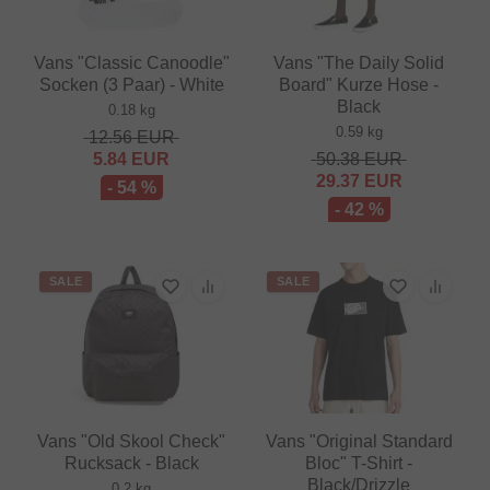
Vans "Classic Canoodle"
Vans "The Daily Solid
Socken (3 Paar) - White
Board" Kurze Hose -
Black
0.18 kg
0.59 kg
12.56
EUR
5.84
EUR
50.38
EUR
29.37
EUR
- 54 %
- 42 %
SALE
SALE
Vans "Old Skool Check"
Vans "Original Standard
Rucksack - Black
Bloc" T-Shirt -
Black/Drizzle
0.2 kg