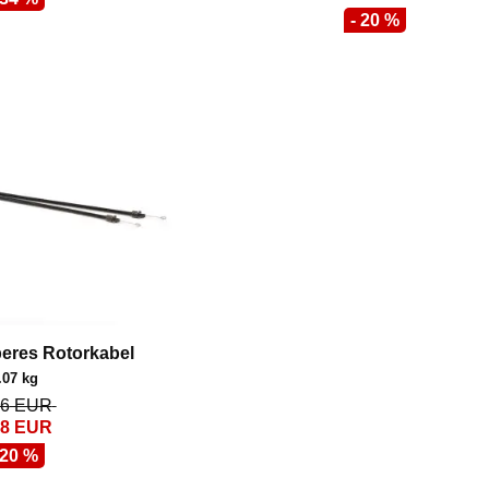
- 20 %
beres Rotorkabel
.07 kg
36
EUR
68
EUR
 20 %