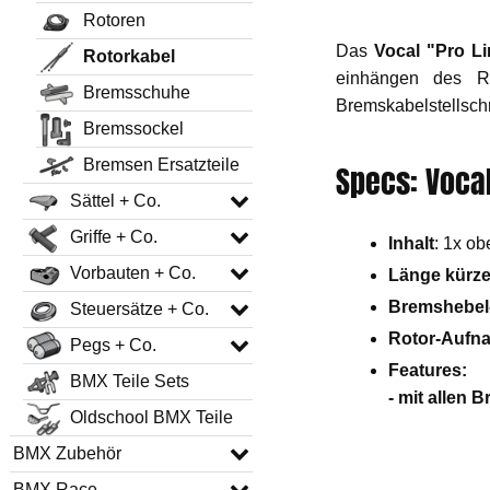
Rotoren
Das
Vocal "Pro L
Rotorkabel
einhängen des R
Bremsschuhe
Bremskabelstellschr
Bremssockel
Bremsen Ersatzteile
Specs: Voca
Sättel + Co.
Griffe + Co.
Inhalt
: 1x o
Vorbauten + Co.
Länge kürze
Bremshebel
Steuersätze + Co.
Rotor-Aufna
Pegs + Co.
Features
:
BMX Teile Sets
- mit allen
Oldschool BMX Teile
BMX Zubehör
BMX Race