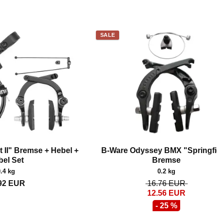
SALE
t II" Bremse + Hebel +
B-Ware Odyssey BMX "Springfi
bel Set
Bremse
0.4 kg
0.2 kg
92
EUR
16.76
EUR
12.56
EUR
- 25 %