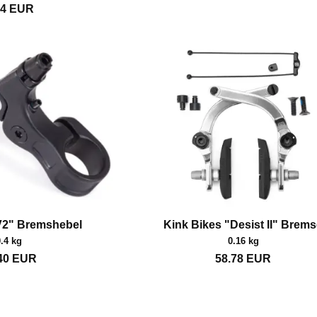
84
EUR
 V2" Bremshebel
Kink Bikes "Desist II" Brem
0.4 kg
0.16 kg
40
EUR
58.78
EUR