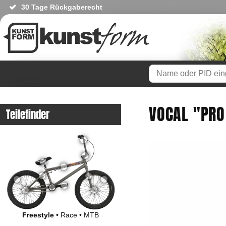
30 Tage Rückgaberecht
VOCAL "PRO
Teilefinder
Freestyle
•
Race
•
MTB