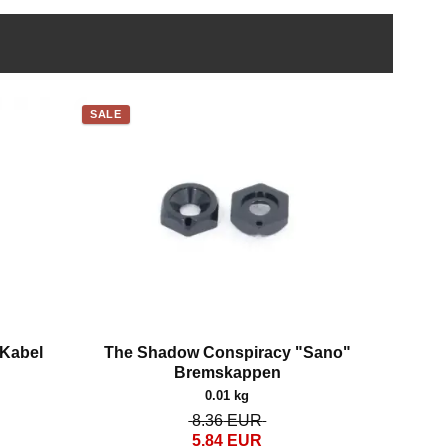
SALE
 Kabel
The Shadow Conspiracy "Sano"
Bremskappen
0.01 kg
8.36
EUR
5.84
EUR