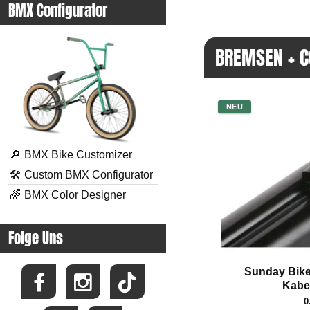
BMX Configurator
BREMSEN + C
NEU
🔎
BMX Bike Customizer
🛠
Custom BMX Configurator
🌈
BMX Color Designer
Folge Uns
Sunday Bik
Kabe
0