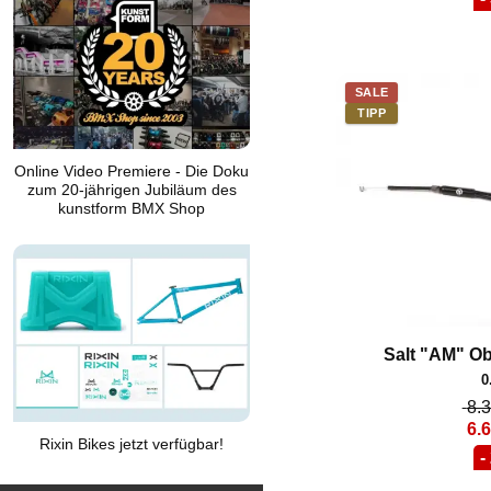
SALE
TIPP
Online Video Premiere - Die Doku
zum 20-jährigen Jubiläum des
kunstform BMX Shop
Salt "AM" O
0
8.
6.
Rixin Bikes jetzt verfügbar!
-