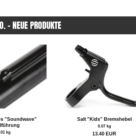
O. - NEUE PRODUKTE
es "Soundwave"
Salt "Kids" Bremshebel
lführung
0.07 kg
.01 kg
13.40
EUR