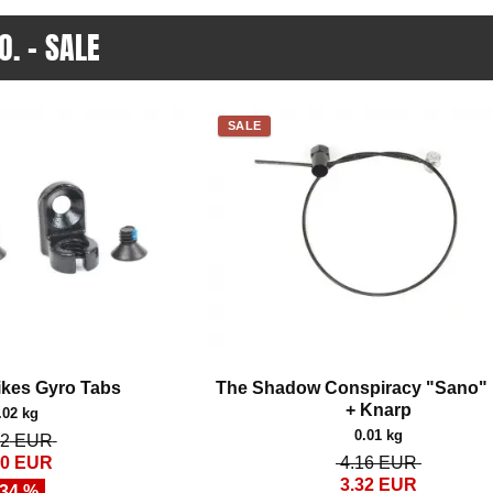
. - SALE
SALE
ikes Gyro Tabs
The Shadow Conspiracy "Sano"
+ Knarp
.02 kg
0.01 kg
52
EUR
00
EUR
4.16
EUR
3.32
EUR
 34 %