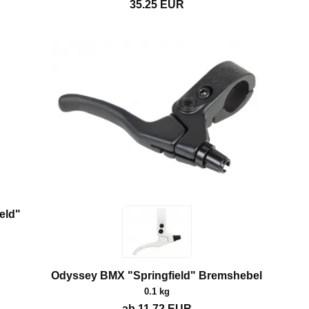
35.25
EUR
eld"
Odyssey BMX "Springfield" Bremshebel
0.1 kg
ab
11.72
EUR