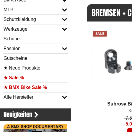
BREMSEN + CO
MTB
Schutzkleidung
Werkzeuge
SALE
Schuhe
Fashion
Gutscheine
★ Neue Produkte
★ Sale %
★ BMX Bike Sale %
Alle Hersteller
Subrosa B
0
Neuigkeiten
7.
5.
-