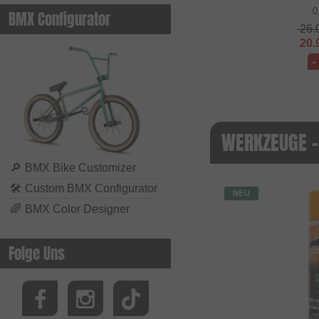
0
BMX Configurator
26.
20.
-
WERKZEUGE -
🔎
BMX Bike Customizer
🛠
Custom BMX Configurator
NEU
🌈
BMX Color Designer
Folge Uns