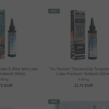
NEU
gsten E-Bike Wet Lube
Tru-Tension "BananaSlip Tungste
ettenöl (50ml)
Lube Premium" Kettenöl (50ml
.08 kg
0.08 kg
72
EUR
11.72
EUR
NEU