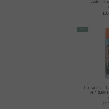
Antriebsre
0
13.
NEU
Tru-Tension "
Reinigungs
0
11.