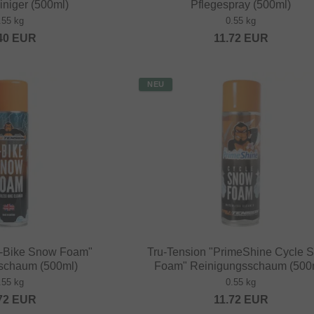
iniger (500ml)
Pflegespray (500ml)
.55 kg
0.55 kg
40
EUR
11.72
EUR
NEU
E-Bike Snow Foam"
Tru-Tension "PrimeShine Cycle 
schaum (500ml)
Foam" Reinigungsschaum (500
.55 kg
0.55 kg
72
EUR
11.72
EUR