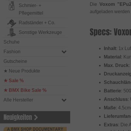
Die
Voxom "EPu2
Schmier- +
aufgeladen werden k
Pflegemittel
Radständer + Co.
Specs: Voxo
Sonstige Werkzeuge
Schuhe
Inhalt
: 1x L
Fashion
Material
: Kun
Gutscheine
Max. Druck
:
★ Neue Produkte
Druckanzei
★ Sale %
Schauchlän
★ BMX Bike Sale %
Batterie
: 50
Anschluss
:
Alle Hersteller
Maße
: 4.5cm
Neuigkeiten
Lieferumfan
Extras
: Die 