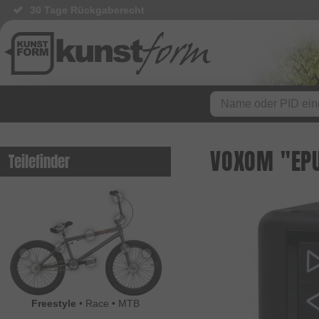
30 Tage Rückgaberecht
VOXOM "EPU
Teilefinder
Freestyle
•
Race
•
MTB