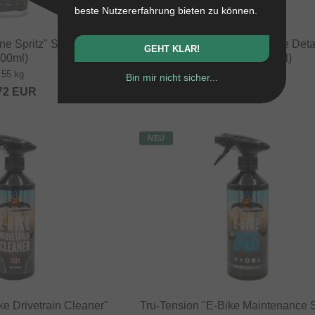
beste Nutzererfahrung bieten zu können.
ne Spritz" Silikonspray
Tru-Tension "Graphene Bike Detai
GEHT KLAR!
500ml)
Pflegespray (400ml)
.55 kg
0.45 kg
Bin mir nicht sicher...
72
EUR
12.56
EUR
NEU
ke Drivetrain Cleaner"
Tru-Tension "E-Bike Maintenance 