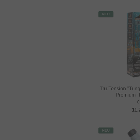
NEU
Tru-Tension "Tun
Premium" K
0
11.
NEU