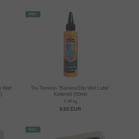
NEU
n Wet
Tru-Tension "BananaSlip Wet Lube"
)
Kettenöl (50ml)
0.08 kg
6.68
EUR
NEU