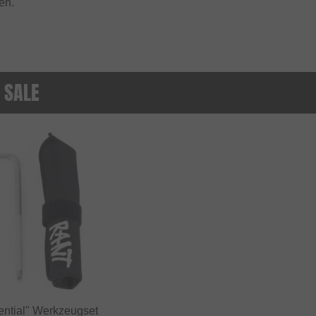
en.
 SALE
ntial" Werkzeugset