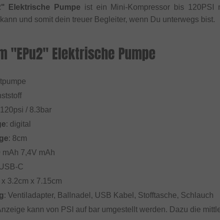
" Elektrische Pumpe
ist ein Mini-Kompressor bis 120PSI 
ann und somit dein treuer Begleiter, wenn Du unterwegs bist.
m "EPu2" Elektrische Pumpe
uftpumpe
ststoff
 120psi / 8.3bar
ge
: digital
ge
: 8cm
0 mAh 7,4V mAh
 USB-C
 x 3.2cm x 7.15cm
g
: Ventiladapter, Ballnadel, USB Kabel, Stofftasche, Schlauch
Anzeige kann von PSI auf bar umgestellt werden. Dazu die mittl