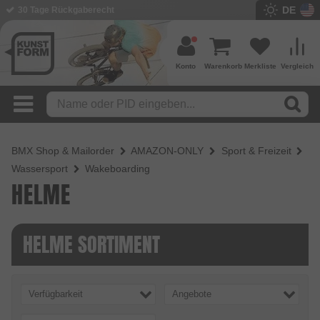
DE
30 Tage Rückgaberecht
Konto
Warenkorb
Merkliste
Vergleich
BMX Shop & Mailorder
AMAZON-ONLY
Sport & Freizeit
Wassersport
Wakeboarding
HELME
HELME SORTIMENT
Verfügbarkeit
Angebote