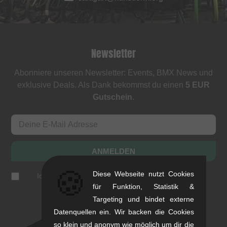
Newsletter
Abonniere unseren Newsletter: Events, BMX News und
exklusive Deals. Als Dank bekommst du einen
5 EUR
Gutschein
.
ANMELDEN
🍪
Diese Webseite nutzt Cookies
Ich akzeptiere die
Datenschutzerklärung
(
jederzeit
abbestellbar
)
für Funktion, Statistik &
Targeting und bindet externe
Datenquellen ein. Wir backen die Cookies
so klein und anonym wie möglich um dir die