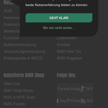
Rechtliche Hinweise
Hilfe & Information
beste Nutzererfahrung bieten zu können.
AGB
Mein Konto
Impressum
Zahlungsweisen
GEHT KLAR!
Datenschutz
Rücksendungen
Bin mir nicht sicher...
Widerrufsbelehrung &
Versandkosten &
Formular
Lieferzeiten
Batterieentsorgung
Kontakt
Verpackungsentsorgung
BMX How Tos
Elektrogeräte & WEEE
BMX Ratgeber
kunstform BMX Shop
Folge Uns
Über Uns
Facebook
Instagram
TikTok
BMX Shop News
BMX & MTB Team
YouTube
Pinterest
RSS
BMX Events