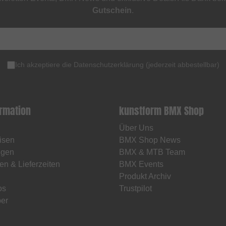
Gutschein
.
Ich akzeptiere die
Datenschutzerklärung
(
jederzeit abbestellbar
)
ormation
kunstform BMX Shop
Über Uns
isen
BMX Shop News
ngen
BMX & MTB Team
en & Lieferzeiten
BMX Events
Produkt Archiv
os
Trustpilot
er