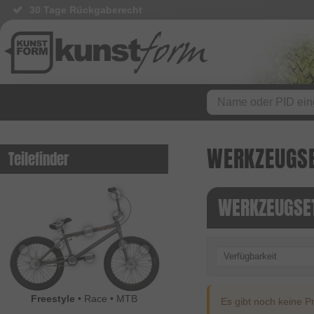
30 Tage Rückgaberecht
WERKZEUGS
Teilefinder
WERKZEUGSE
Verfügbarkeit
Freestyle
•
Race
•
MTB
Es gibt noch keine Pr