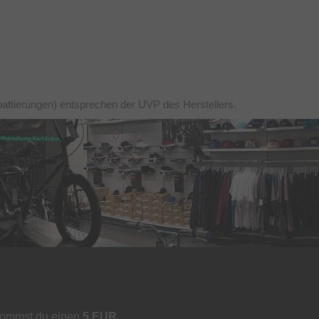
battierungen) entsprechen der UVP des Herstellers.
kommst du einen
5 EUR