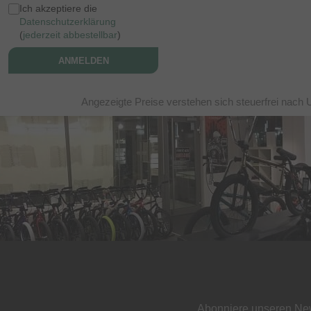
Ich akzeptiere die
Datenschutzerklärung
(
jederzeit abbestellbar
)
ANMELDEN
Angezeigte Preise verstehen sich steuerfrei nach 
Abonniere unseren New