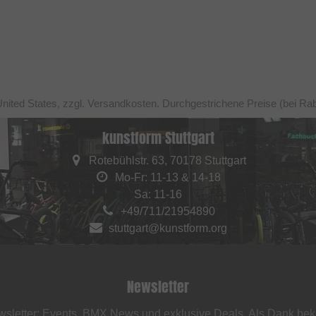
United States, zzgl. Versandkosten. Durchgestrichene Preise (bei Ra
kunstform Stuttgart
Rotebühlstr. 63, 70178 Stuttgart
Mo-Fr: 11-13 & 14-18
Sa: 11-16
+49/711/21954890
stuttgart@kunstform.org
Newsletter
sletter: Events, BMX News und exklusive Deals. Als Dank be