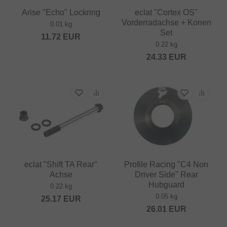
Arise "Echo" Lockring
eclat "Cortex OS"
Vorderradachse + Konen
0.01 kg
Set
11.72
EUR
0.22 kg
24.33
EUR
eclat "Shift TA Rear"
Profile Racing "C4 Non
Achse
Driver Side" Rear
Hubguard
0.22 kg
0.05 kg
25.17
EUR
26.01
EUR