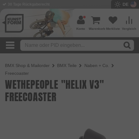
DE
BMX Shop seit 2003
Konto
Warenkorb
Merkliste
Vergleich
BMX Shop & Mailorder
BMX Teile
Naben + Co.
Freecoaster
WETHEPEOPLE "HELIX V3"
FREECOASTER