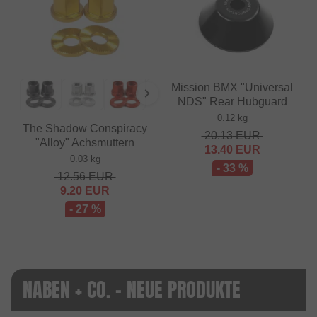
Mission BMX "Universal
NDS" Rear Hubguard
0.12 kg
The Shadow Conspiracy
20.13
EUR
"Alloy" Achsmuttern
13.40
EUR
0.03 kg
- 33 %
12.56
EUR
9.20
EUR
- 27 %
NABEN + CO. - NEUE PRODUKTE