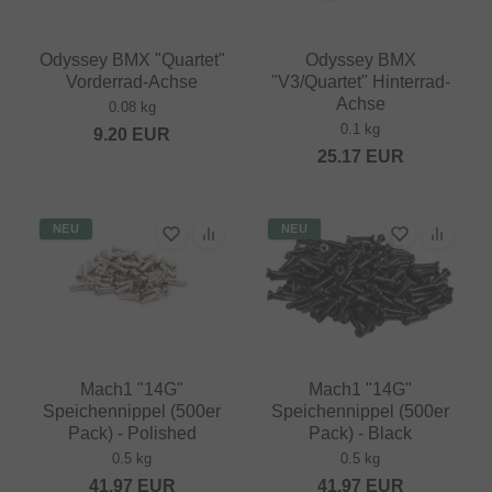
Odyssey BMX "Quartet"
Odyssey BMX
Vorderrad-Achse
"V3/Quartet" Hinterrad-
Achse
0.08 kg
0.1 kg
9.20
EUR
25.17
EUR
NEU
NEU
Mach1 "14G"
Mach1 "14G"
Speichennippel (500er
Speichennippel (500er
Pack) - Polished
Pack) - Black
0.5 kg
0.5 kg
41.97
EUR
41.97
EUR