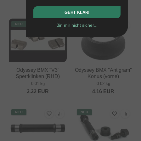
4.16
EUR
4.16
EUR
GEHT KLAR!
NEU
NEU
Bin mir nicht sicher...
Odyssey BMX "V3"
Odyssey BMX "Antigram"
Sperrklinken (RHD)
Konus (vorne)
0.01 kg
0.02 kg
3.32
EUR
4.16
EUR
NEU
NEU