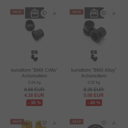
SALE
SALE
kunstform "BMX CrMo"
kunstform "BMX Alloy"
Achsmuttern
Achsmuttern
0.04 kg
0.02 kg
6.68
EUR
8.36
EUR
4.16
EUR
5.00
EUR
- 38 %
- 40 %
SALE
SALE