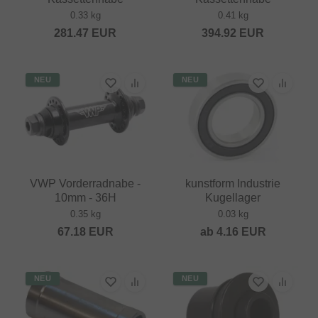
0.33 kg
0.41 kg
281.47
EUR
394.92
EUR
NEU
NEU
VWP Vorderradnabe -
kunstform Industrie
10mm - 36H
Kugellager
0.35 kg
0.03 kg
67.18
EUR
ab
4.16
EUR
NEU
NEU