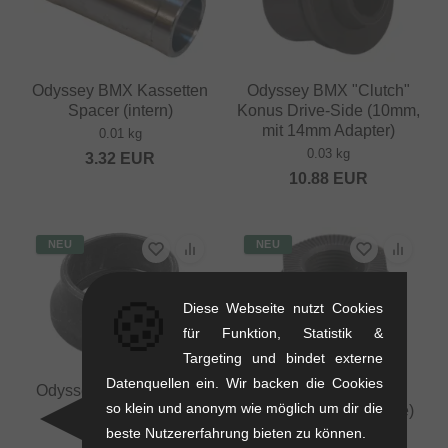
Odyssey BMX Kassetten
Odyssey BMX "Clutch"
Spacer (intern)
Konus Drive-Side (10mm,
mit 14mm Adapter)
0.01 kg
0.03 kg
3.32
EUR
10.88
EUR
NEU
NEU
🍪
Diese Webseite nutzt Cookies
für Funktion, Statistik &
Targeting und bindet externe
Datenquellen ein. Wir backen die Cookies
Odyssey BMX "Quartet"
Odyssey BMX "V3"
so klein und anonym wie möglich um dir die
Konus (vorne)
Konus (Non-Drive-Side)
beste Nutzererfahrung bieten zu können.
0.02 kg
0.02 kg