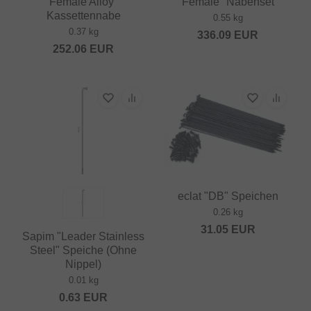
Female Alloy"
Female" Nabenset
Kassettennabe
0.55 kg
0.37 kg
336.09
EUR
252.06
EUR
eclat "DB" Speichen
0.26 kg
31.05
EUR
Sapim "Leader Stainless
Steel" Speiche (Ohne
Nippel)
0.01 kg
0.63
EUR