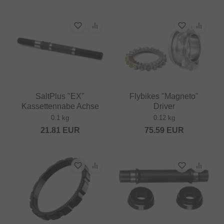
SaltPlus "EX"
Flybikes "Magneto"
Kassettennabe Achse
Driver
0.1 kg
0.12 kg
21.81
EUR
75.59
EUR