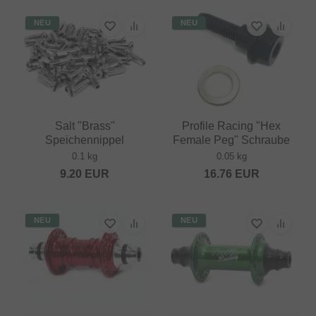
NEU
NEU
Salt "Brass"
Profile Racing "Hex
Speichennippel
Female Peg" Schraube
0.1 kg
0.05 kg
9.20
EUR
16.76
EUR
NEU
NEU