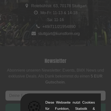
Rotebühlstr. 63, 70178 Stuttgart
Mo-Fr: 11-13 & 14-18
Sa: 11-16
+49/711/21954890
stuttgart@kunstform.org
Newsletter
Abonniere unseren Newsletter: Events, BMX News und
exklusive Deals. Als Dank bekommst du einen
5 EUR
Gutschein
.
🍪
Diese Webseite nutzt Cookies
ANMELDEN
für Funktion, Statistik &