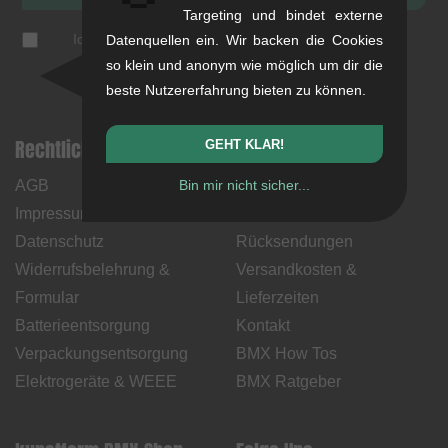
Targeting und bindet externe
Ich akzeptiere die
Datenschutzerklärung
(
jederzeit
Datenquellen ein. Wir backen die Cookies
abbestellbar
)
so klein und anonym wie möglich um dir die
beste Nutzererfahrung bieten zu können.
Rechtliche Hinweise
Hilfe & Information
GEHT KLAR!
AGB
Bin mir nicht sicher...
Mein Konto
Impressum
Zahlungsweisen
Datenschutz
Rücksendungen
Widerrufsbelehrung &
Versandkosten &
Formular
Lieferzeiten
Batterieentsorgung
Kontakt
Verpackungsentsorgung
BMX How Tos
Elektrogeräte & WEEE
BMX Ratgeber