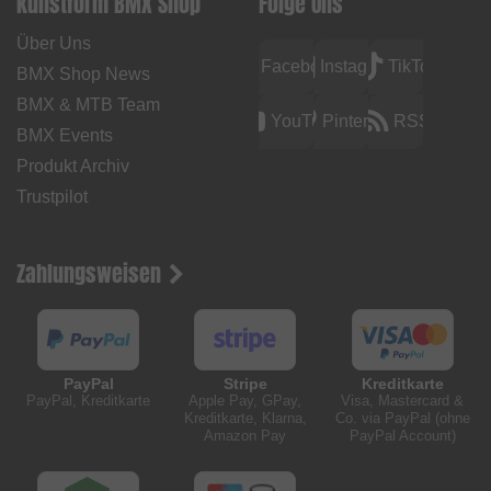
kunstform BMX Shop
Folge Uns
Über Uns
Facebook
Instagram
TikTok
BMX Shop News
BMX & MTB Team
YouTube
Pinterest
RSS
BMX Events
Produkt Archiv
Trustpilot
Zahlungsweisen
PayPal
Stripe
Kreditkarte
PayPal, Kreditkarte
Apple Pay, GPay,
Visa, Mastercard &
Kreditkarte, Klarna,
Co. via PayPal (ohne
Amazon Pay
PayPal Account)