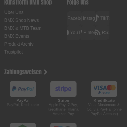
kunstform BMX Shop
Folge Uns
Über Uns
Facebook
Instagram
TikTok
BMX Shop News
BMX & MTB Team
YouTube
Pinterest
RSS
BMX Events
Produkt Archiv
Trustpilot
Zahlungsweisen
PayPal
Stripe
Kreditkarte
PayPal, Kreditkarte
Apple Pay, GPay,
Visa, Mastercard &
Kreditkarte, Klarna,
Co. via PayPal (ohne
Amazon Pay
PayPal Account)