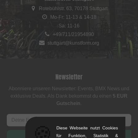
Rotebühlstr. 63, 70178 Stuttgart
Mo-Fr: 11-13 & 14-18
Sa: 11-16
+49/711/21954890
stuttgart@kunstform.org
Newsletter
Abonniere unseren Newsletter: Events, BMX News und
exklusive Deals. Als Dank bekommst du einen
5 EUR
Gutschein
.
🍪
Diese Webseite nutzt Cookies
für Funktion, Statistik &
ANMELDEN