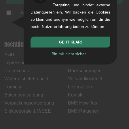
Targeting und bindet externe
Datenquellen ein. Wir backen die Cookies
Ich akzeptiere die
Datenschutzerklärung
(
jederzeit
abbestellbar
)
so klein und anonym wie möglich um dir die
beste Nutzererfahrung bieten zu können.
Rechtliche Hinweise
Hilfe & Information
GEHT KLAR!
Bin mir nicht sicher...
AGB
Mein Konto
Impressum
Zahlungsweisen
Datenschutz
Rücksendungen
Widerrufsbelehrung &
Versandkosten &
Formular
Lieferzeiten
Batterieentsorgung
Kontakt
Verpackungsentsorgung
BMX How Tos
Elektrogeräte & WEEE
BMX Ratgeber