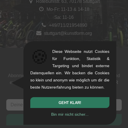
Rotebühlstr. 63, 70178 Stuttgart
Mo-Fr: 11-13 & 14-18
Sa: 11-16
+49/711/21954890
stuttgart@kunstform.org
🍪
Diese Webseite nutzt Cookies
für Funktion, Statistik &
Newsletter
Targeting und bindet externe
Datenquellen ein. Wir backen die Cookies
Abonniere unseren Newsletter: Events, BMX News und
so klein und anonym wie möglich um dir die
exklusive Deals. Als Dank bekommst du einen
5 EUR
beste Nutzererfahrung bieten zu können.
Gutschein
.
GEHT KLAR!
Bin mir nicht sicher...
ANMELDEN