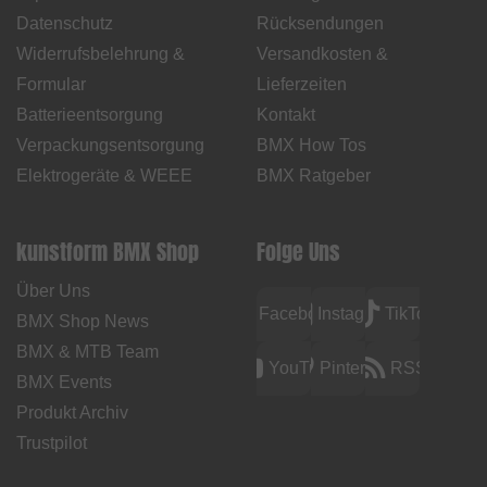
Datenschutz
Rücksendungen
Widerrufsbelehrung &
Versandkosten &
Formular
Lieferzeiten
Batterieentsorgung
Kontakt
Verpackungsentsorgung
BMX How Tos
Elektrogeräte & WEEE
BMX Ratgeber
kunstform BMX Shop
Folge Uns
Über Uns
Facebook
Instagram
TikTok
BMX Shop News
BMX & MTB Team
YouTube
Pinterest
RSS
BMX Events
Produkt Archiv
Trustpilot