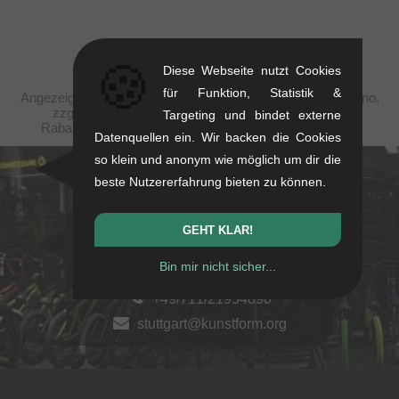
🍪
Diese Webseite nutzt Cookies
für Funktion, Statistik &
Angezeigte Preise verstehen sich steuerfrei nach San Marino,
zzgl. Versandkosten. Durchgestrichene Preise (bei
Targeting und bindet externe
Rabattierungen) entsprechen der UVP des Herstellers.
Datenquellen ein. Wir backen die Cookies
so klein und anonym wie möglich um dir die
beste Nutzererfahrung bieten zu können.
kunstform Stuttgart
Rotebühlstr. 63, 70178 Stuttgart
GEHT KLAR!
Mo-Fr: 11-13 & 14-18
Bin mir nicht sicher...
Sa: 11-16
+49/711/21954890
stuttgart@kunstform.org