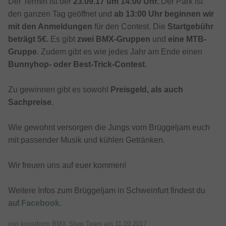
Der Termin ist der
23.09.17 um 14:00 Uhr.
Der Park ist
den ganzen Tag geöffnet und
ab 13:00 Uhr beginnen wir
mit den Anmeldungen
für den Contest. Die
Startgebühr
beträgt 5€.
Es gibt
zwei BMX-Gruppen
und
eine MTB-
Gruppe
. Zudem gibt es wie jedes Jahr am Ende einen
Bunnyhop- oder Best-Trick-Contest
.
Zu gewinnen gibt es sowohl
Preisgeld, als auch
Sachpreise
.
Wie gewohnt versorgen die Jungs vom Brüggeljam euch
mit passender Musik und kühlen Getränken.
Wir freuen uns auf euer kommen!
Weitere Infos zum Brüggeljam in Schweinfurt findest du
auf
Facebook
.
von kunstform BMX Shop Team am
11.09.2017