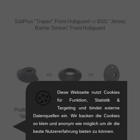
SaltPlus "Trapez" Front Hubguard
vs
BSD "Jersey
Barrier Simian" Front Hubguard
VS
VS
🍪
Diese Webseite nutzt Cookies
für Funktion, Statistik &
Targeting und bindet externe
Profile Racing "Aegis" Front Hubguard
vs
Flybikes
Datenquellen ein. Wir backen die Cookies
"Magneto Nylon" Front & NDS Rear Hubguard
+1 weitere
so klein und anonym wie möglich um dir die
beste Nutzererfahrung bieten zu können.