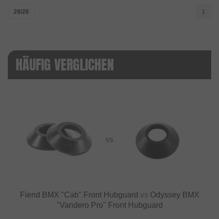
28/28
1
HÄUFIG VERGLICHEN
VS
Fiend BMX "Cab" Front Hubguard
vs
Odyssey BMX
"Vandero Pro" Front Hubguard