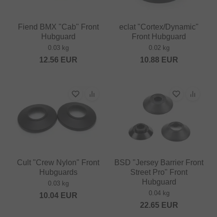
Fiend BMX "Cab" Front
eclat "Cortex/Dynamic"
Hubguard
Front Hubguard
0.03 kg
0.02 kg
12.56
EUR
10.88
EUR
Cult "Crew Nylon" Front
BSD "Jersey Barrier Front
Hubguards
Street Pro" Front
Hubguard
0.03 kg
0.04 kg
10.04
EUR
22.65
EUR