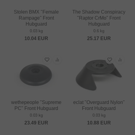
Stolen BMX "Female
The Shadow Conspiracy
Rampage" Front
"Raptor CrMo" Front
Hubguard
Hubguard
0.03 kg
0.6 kg
10.04
EUR
25.17
EUR
wethepeople "Supreme
eclat "Overguard Nylon"
PC" Front Hubguard
Front Hubguard
0.03 kg
0.03 kg
23.49
EUR
10.88
EUR