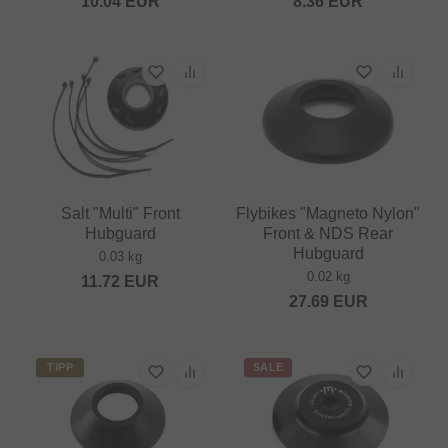
10.04
EUR
8.36
EUR
Salt "Multi" Front
Flybikes "Magneto Nylon"
Hubguard
Front & NDS Rear
Hubguard
0.03 kg
0.02 kg
11.72
EUR
27.69
EUR
TIPP
SALE