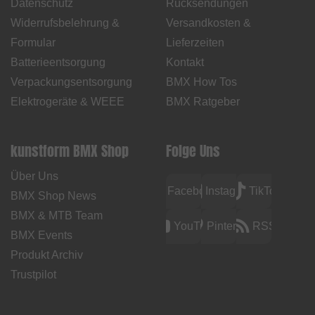
Datenschutz
Rücksendungen
Widerrufsbelehrung &
Versandkosten &
Formular
Lieferzeiten
Batterieentsorgung
Kontakt
Verpackungsentsorgung
BMX How Tos
Elektrogeräte & WEEE
BMX Ratgeber
kunstform BMX Shop
Folge Uns
Über Uns
Facebook
Instagram
TikTok
BMX Shop News
BMX & MTB Team
YouTube
Pinterest
RSS
BMX Events
Produkt Archiv
Trustpilot