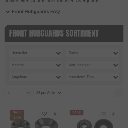
universellen Guards oder robusten Overguards.
Front Hubguards FAQ
FRONT HUBGUARDS SORTIMENT
Hersteller
Farbe
Material
Verfügbarkeit
Angebote
kunstform Tipp
1
SALE
SALE
TIPP