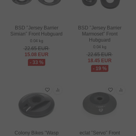
BSD "Jersey Barrier
BSD "Jersey Barrier
Simian" Front Hubguard
Marmoset" Front
Hubguard
0.04 kg
0.04 kg
22.65
EUR
15.08
EUR
22.65
EUR
18.45
EUR
- 33 %
- 19 %
Colony Bikes "Wasp
eclat "Servo" Front