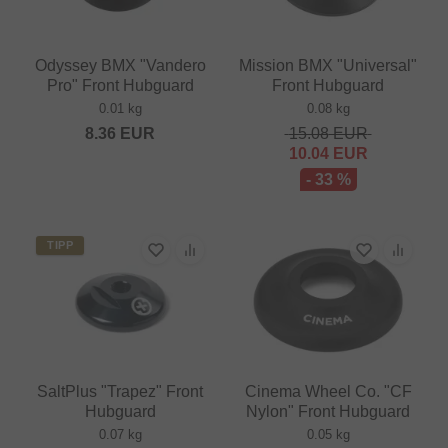
Odyssey BMX "Vandero
Mission BMX "Universal"
Pro" Front Hubguard
Front Hubguard
0.01 kg
0.08 kg
8.36
EUR
15.08
EUR
10.04
EUR
- 33 %
TIPP
SaltPlus "Trapez" Front
Cinema Wheel Co. "CF
Hubguard
Nylon" Front Hubguard
0.07 kg
0.05 kg