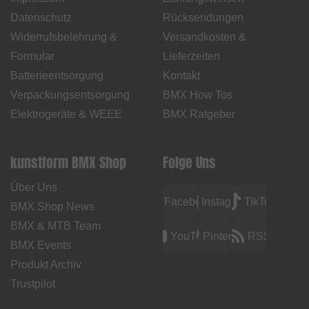
Datenschutz
Rücksendungen
Widerrufsbelehrung &
Versandkosten &
Formular
Lieferzeiten
Batterieentsorgung
Kontakt
Verpackungsentsorgung
BMX How Tos
Elektrogeräte & WEEE
BMX Ratgeber
kunstform BMX Shop
Folge Uns
Über Uns
Facebook
Instagram
TikTok
BMX Shop News
BMX & MTB Team
YouTube
Pinterest
RSS
BMX Events
Produkt Archiv
Trustpilot