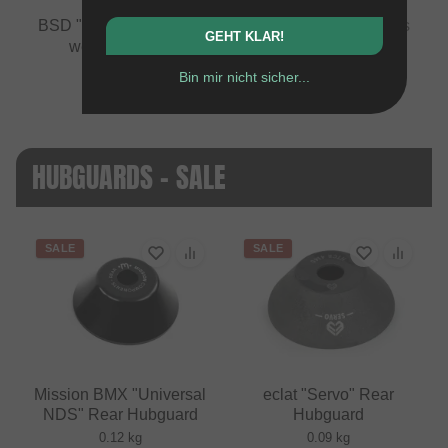
BSD "Jersey Barrier Cassette #2" Rear Hubguard
vs
GEHT KLAR!
wethepeople "Supreme V2" Rear Hubguard
Bin mir nicht sicher...
HUBGUARDS - SALE
SALE
SALE
Mission BMX "Universal
eclat "Servo" Rear
NDS" Rear Hubguard
Hubguard
0.12 kg
0.09 kg