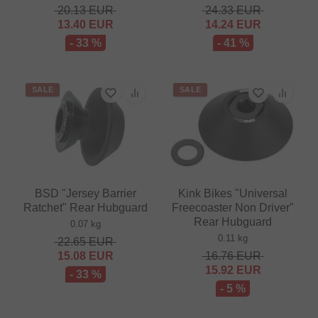
20.13
EUR
24.33
EUR
13.40
EUR
14.24
EUR
- 33 %
- 41 %
SALE
SALE
BSD "Jersey Barrier
Kink Bikes "Universal
Ratchet" Rear Hubguard
Freecoaster Non Driver"
Rear Hubguard
0.07 kg
0.11 kg
22.65
EUR
15.08
EUR
16.76
EUR
15.92
EUR
- 33 %
- 5 %