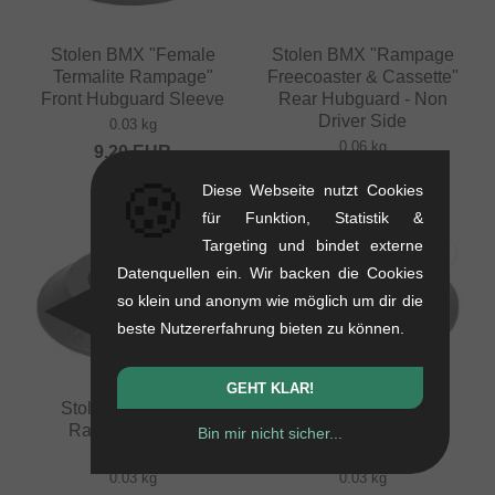
Stolen BMX "Female
Stolen BMX "Rampage
Termalite Rampage"
Freecoaster & Cassette"
Front Hubguard Sleeve
Rear Hubguard - Non
Driver Side
0.03 kg
0.06 kg
9.20
EUR
10.04
EUR
🍪
Diese Webseite nutzt Cookies
für Funktion, Statistik &
Targeting und bindet externe
Datenquellen ein. Wir backen die Cookies
so klein und anonym wie möglich um dir die
beste Nutzererfahrung bieten zu können.
GEHT KLAR!
Stolen BMX "Male
Stolen BMX "Female
Rampage" Front
Rampage" Front
Bin mir nicht sicher...
Hubguard
Hubguard
0.03 kg
0.03 kg