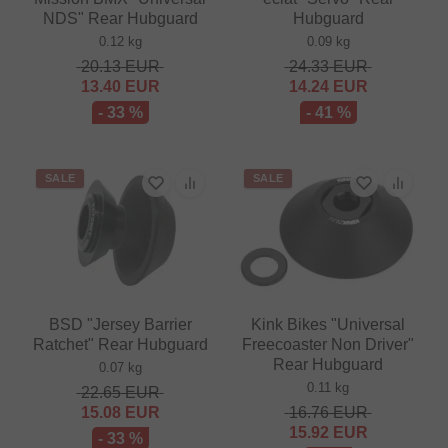
NDS" Rear Hubguard
Hubguard
0.12 kg
0.09 kg
20.13
EUR
24.33
EUR
13.40
EUR
14.24
EUR
- 33 %
- 41 %
SALE
SALE
BSD "Jersey Barrier
Kink Bikes "Universal
Ratchet" Rear Hubguard
Freecoaster Non Driver"
Rear Hubguard
0.07 kg
0.11 kg
22.65
EUR
15.08
EUR
16.76
EUR
15.92
EUR
- 33 %