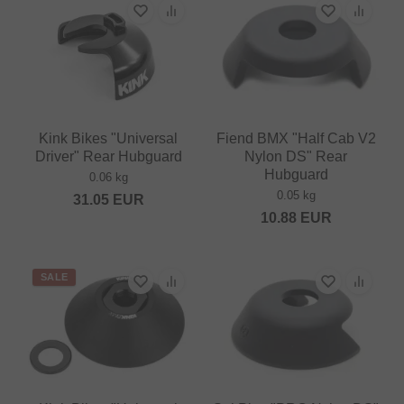
Kink Bikes "Universal
Fiend BMX "Half Cab V2
Driver" Rear Hubguard
Nylon DS" Rear
Hubguard
0.06 kg
0.05 kg
31.05
EUR
10.88
EUR
SALE