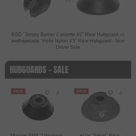
VS
BSD "Jersey Barrier Cassette #2" Rear Hubguard
vs
wethepeople "Helix Nylon V3" Rear Hubguard - Non
Driver Side
HUBGUARDS - SALE
SALE
SALE
Mission BMX "Universal
eclat "Servo" Rear