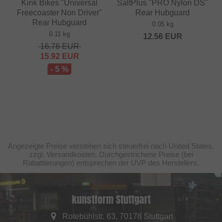
Kink Bikes "Universal
SaltPlus "PRO Nylon DS"
Freecoaster Non Driver"
Rear Hubguard
Rear Hubguard
0.05 kg
0.11 kg
12.56
EUR
16.76
EUR
15.92
EUR
- 5 %
Angezeigte Preise verstehen sich steuerfrei nach United States,
zzgl. Versandkosten. Durchgestrichene Preise (bei
Rabattierungen) entsprechen der UVP des Herstellers.
kunstform Stuttgart
Rotebühlstr. 63, 70178 Stuttgart