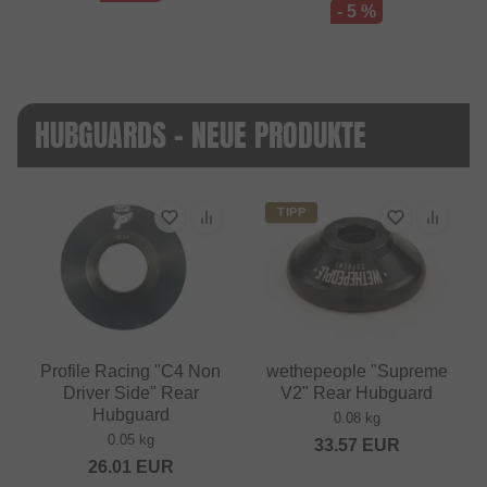
- 5 %
HUBGUARDS - NEUE PRODUKTE
TIPP
Profile Racing "C4 Non
wethepeople "Supreme
Driver Side" Rear
V2" Rear Hubguard
Hubguard
0.08 kg
0.05 kg
33.57
EUR
26.01
EUR