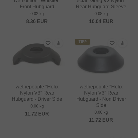
Demolition "Whistler"
eclat "Gong V2 Nylon"
Front Hubguard
Rear Hubguard Sleeve
0.02 kg
0.08 kg
8.36
EUR
10.04
EUR
TIPP
wethepeople "Helix
wethepeople "Helix
Nylon V3" Rear
Nylon V3" Rear
Hubguard - Driver Side
Hubguard - Non Driver
Side
0.06 kg
0.06 kg
11.72
EUR
11.72
EUR