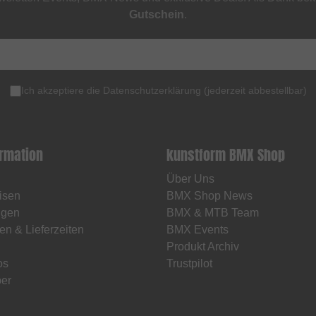
Gutschein
.
Ich akzeptiere die
Datenschutzerklärung
(
jederzeit abbestellbar
)
ormation
kunstform BMX Shop
Über Uns
isen
BMX Shop News
ngen
BMX & MTB Team
en & Lieferzeiten
BMX Events
Produkt Archiv
os
Trustpilot
er