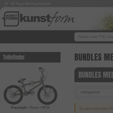
30 Tage Rückgaberecht
BUNDLES ME
Teilefinder
BUNDLES MED
Verfügbarkeit
Freestyle
•
Race
•
MTB
Es gibt noch keine Pr