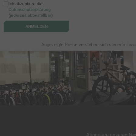
Ich akzeptiere die
Datenschutzerklärung
(
jederzeit abbestellbar
)
ANMELDEN
Angezeigte Preise verstehen sich steuerfrei na
Abonniere unseren New