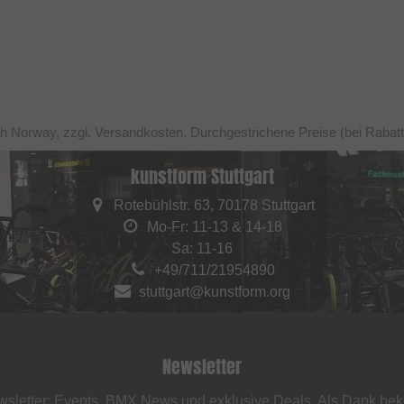
ch Norway, zzgl. Versandkosten. Durchgestrichene Preise (bei Rabat
kunstform Stuttgart
Rotebühlstr. 63, 70178 Stuttgart
Mo-Fr: 11-13 & 14-18
Sa: 11-16
+49/711/21954890
stuttgart@kunstform.org
Newsletter
sletter: Events, BMX News und exklusive Deals. Als Dank be