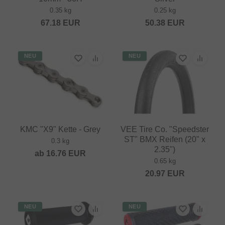
0.35 kg
0.25 kg
67.18
EUR
50.38
EUR
NEU
NEU
KMC "X9" Kette - Grey
VEE Tire Co. "Speedster
ST" BMX Reifen (20" x
0.3 kg
2.35")
ab
16.76
EUR
0.65 kg
20.97
EUR
NEU
NEU