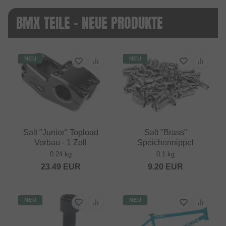
BMX TEILE - NEUE PRODUKTE
NEU
NEU
Salt "Junior" Topload
Salt "Brass"
Vorbau - 1 Zoll
Speichennippel
0.24 kg
0.1 kg
23.49
EUR
9.20
EUR
NEU
NEU