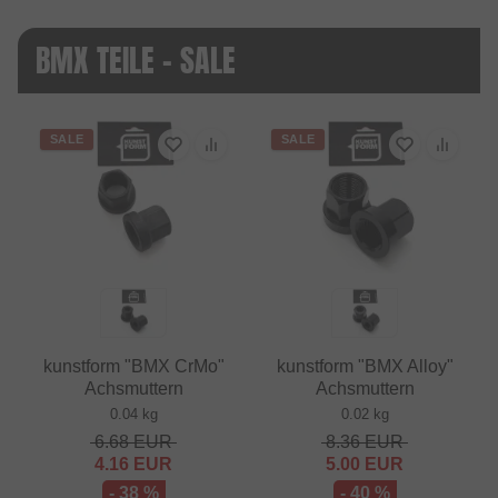
BMX TEILE - SALE
SALE
SALE
kunstform "BMX CrMo"
kunstform "BMX Alloy"
Achsmuttern
Achsmuttern
0.04 kg
0.02 kg
6.68
EUR
8.36
EUR
4.16
EUR
5.00
EUR
- 38 %
- 40 %