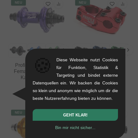
NEU
NEU
🍪
Diese Webseite nutzt Cookies
Profile Racing "Elite
Profile Racing "Push"
für Funktion, Statistik &
Female CrMo Driver"
Topload Vorbau
Targeting und bindet externe
Kassettennabe
0.29 kg
Datenquellen ein. Wir backen die Cookies
0.41 kg
79.79
EUR
so klein und anonym wie möglich um dir die
394.92
EUR
beste Nutzererfahrung bieten zu können.
NEU
NEU
GEHT KLAR!
Bin mir nicht sicher...