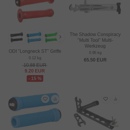
The Shadow Conspiracy
"Multi Tool" Multi-
Werkzeug
ODI "Longneck ST" Griffe
0.95 kg
0.12 kg
65.50
EUR
10.88
EUR
9.20
EUR
- 15 %