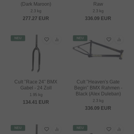
(Dark Maroon)
Raw
2.3 kg
2.3 kg
277.27
EUR
336.09
EUR
NEU
NEU
Cult "Race 24" BMX
Cult "Heaven's Gate
Gabel - 24 Zoll
Begin" BMX Rahmen -
Black (Alex Duleban)
1.95 kg
2.3 kg
134.41
EUR
336.09
EUR
NEU
NEU