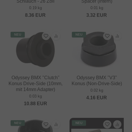
Schlauch - 26 Zoll
Spacer (intern)
0.19 kg
0.01 kg
8.36
EUR
3.32
EUR
NEU
NEU
Odyssey BMX "Clutch"
Odyssey BMX "V3"
Konus Drive-Side (10mm,
Konus (Non-Drive-Side)
mit 14mm Adapter)
0.02 kg
0.03 kg
4.16
EUR
10.88
EUR
NEU
NEU