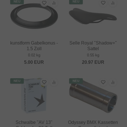
NEU
NEU
kunstform Gabelkonus -
Selle Royal "Shadow+"
1.5 Zoll
Sattel
0.02 kg
0.55 kg
5.00
EUR
20.97
EUR
NEU
NEU
Schwalbe "AV 13"
Odyssey BMX Kassetten