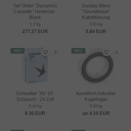
Tall Order "Dynamics
Sunday Bikes
Cassette" Hinterrad -
"Soundwave"
Black
Kabelführung
1.2 kg
0.01 kg
277.27
EUR
5.84
EUR
NEU
NEU
Schwalbe "AV 10"
kunstform Industrie
Schlauch - 24 Zoll
Kugellager
0.16 kg
0.03 kg
8.36
EUR
ab
4.16
EUR