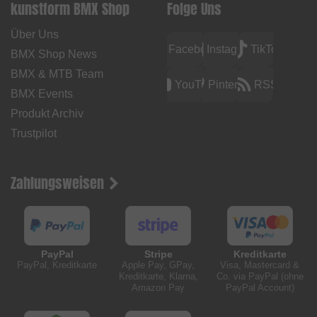
kunstform BMX Shop
Folge Uns
Über Uns
Facebook
Instagram
TikTok
BMX Shop News
BMX & MTB Team
YouTube
Pinterest
RSS
BMX Events
Produkt Archiv
Trustpilot
Zahlungsweisen
PayPal
Stripe
Kreditkarte
PayPal, Kreditkarte
Apple Pay, GPay,
Visa, Mastercard &
Kreditkarte, Klarna,
Co. via PayPal (ohne
Amazon Pay
PayPal Account)