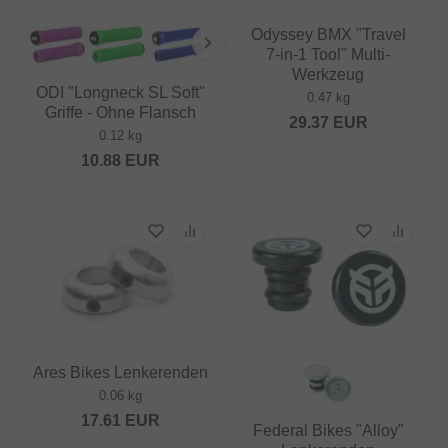
Odyssey BMX "Travel
7‑in‑1 Tool" Multi-
Werkzeug
ODI "Longneck SL Soft"
0.47 kg
Griffe - Ohne Flansch
29.37
EUR
0.12 kg
10.88
EUR
Ares Bikes Lenkerenden
0.06 kg
17.61
EUR
Federal Bikes "Alloy"