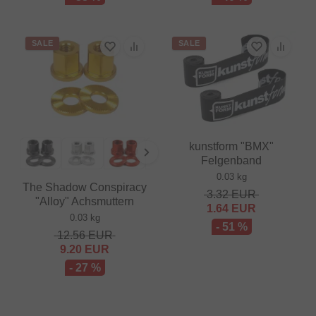
SALE
SALE
kunstform "BMX"
Felgenband
0.03 kg
The Shadow Conspiracy
3.32
EUR
"Alloy" Achsmuttern
1.64
EUR
0.03 kg
- 51 %
12.56
EUR
9.20
EUR
- 27 %