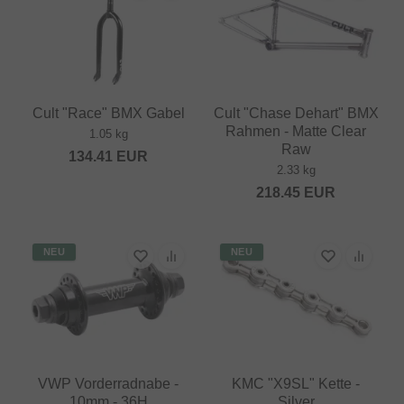
Cult "Race" BMX Gabel
Cult "Chase Dehart" BMX
Rahmen - Matte Clear
1.05 kg
Raw
134.41
EUR
2.33 kg
218.45
EUR
NEU
NEU
VWP Vorderradnabe -
KMC "X9SL" Kette -
10mm - 36H
Silver