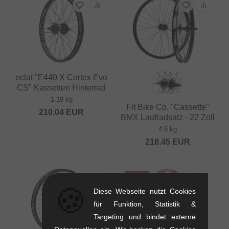
eclat "E440 X Cortex Evo
CS" Kassetten Hinterrad
1.19 kg
Fit Bike Co. "Cassette"
210.04
EUR
BMX Laufradsatz - 22 Zoll
4.6 kg
218.45
EUR
SALE
🍪
Diese Webseite nutzt Cookies
für Funktion, Statistik &
Targeting und bindet externe