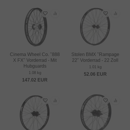
Cinema Wheel Co. "888
Stolen BMX "Rampage
X FX" Vorderrad - Mit
22" Vorderrad - 22 Zoll
Hubguards
1.01 kg
1.08 kg
52.06
EUR
147.02
EUR