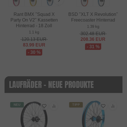
Rant BMX "Squad X
BSD "XLT X Revolution"
Party On V2" Kassetten
Freecoaster Hinterrad
Hinterrad - 18 Zoll
1.39 kg
1.1 kg
302.48
EUR
120.13
EUR
208.36
EUR
83.99
EUR
- 31 %
- 30 %
LAUFRÄDER - NEUE PRODUKTE
NEU
TIPP