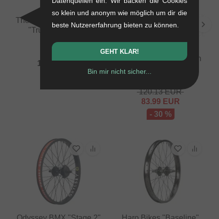
Datenquellen ein. Wir backen die Cookies
so klein und anonym wie möglich um dir die
The Shadow Conspiracy
beste Nutzererfahrung bieten zu können.
"Truss X Symbol"
Vorderrad
Rant BMX "Squad X
1.02 kg
GEHT KLAR!
Party On V2" Kassetten
159.62
EUR
Hinterrad
Bin mir nicht sicher...
1.3 kg
120.13
EUR
83.99
EUR
- 30 %
Odyssey BMX "Stage 2"
Haro Bikes "Baseline"