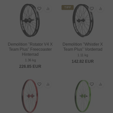
TIPP
Demolition "Rotator V4 X
Demolition "Whistler X
Team Plus" Freecoaster
Team Plus" Vorderrad
Hinterrad
1.11 kg
1.36 kg
142.82
EUR
226.85
EUR