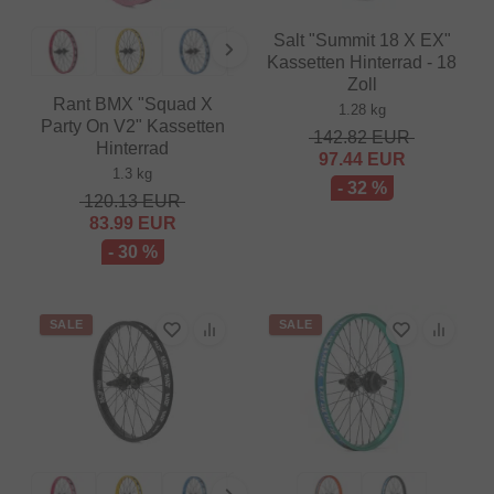
Salt "Summit 18 X EX"
Kassetten Hinterrad - 18
Zoll
Rant BMX "Squad X
1.28 kg
Party On V2" Kassetten
142.82
EUR
Hinterrad
97.44
EUR
1.3 kg
- 32 %
120.13
EUR
83.99
EUR
- 30 %
SALE
SALE