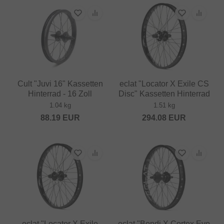
Cult "Juvi 16" Kassetten
eclat "Locator X Exile CS
Hinterrad - 16 Zoll
Disc" Kassetten Hinterrad
1.04 kg
1.51 kg
88.19
EUR
294.08
EUR
eclat "Locator X Exile
eclat "Bondi X Cortex Evo