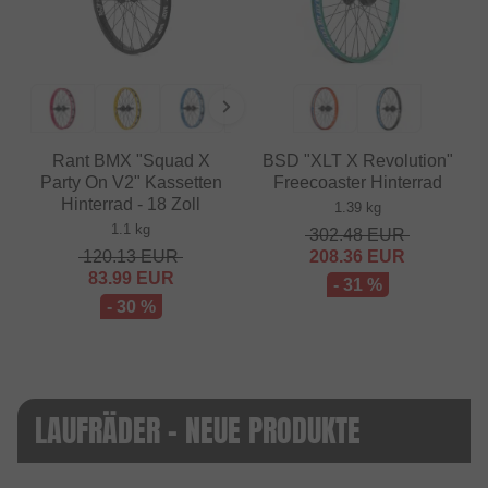
Rant BMX "Squad X
BSD "XLT X Revolution"
Party On V2" Kassetten
Freecoaster Hinterrad
Hinterrad - 18 Zoll
1.39 kg
1.1 kg
302.48
EUR
120.13
EUR
208.36
EUR
83.99
EUR
- 31 %
- 30 %
LAUFRÄDER - NEUE PRODUKTE