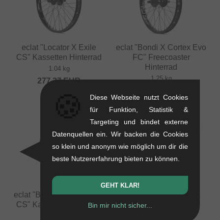
eclat "Locator X Exile
eclat "Bondi X Cortex Evo
CS" Kassetten Hinterrad
FC" Freecoaster
Hinterrad
1.04 kg
1.25 kg
277.27
EUR
226.85
EUR
🍪
Diese Webseite nutzt Cookies
für Funktion, Statistik &
Targeting und bindet externe
Datenquellen ein. Wir backen die Cookies
so klein und anonym wie möglich um dir die
beste Nutzererfahrung bieten zu können.
GEHT KLAR!
eclat "Bondi X Cortex Evo
eclat "Trippin X Cortex
CS" Kassetten Hinterrad
Evo FC" Freecoaster
Bin mir nicht sicher...
Hinterrad
1.15 kg