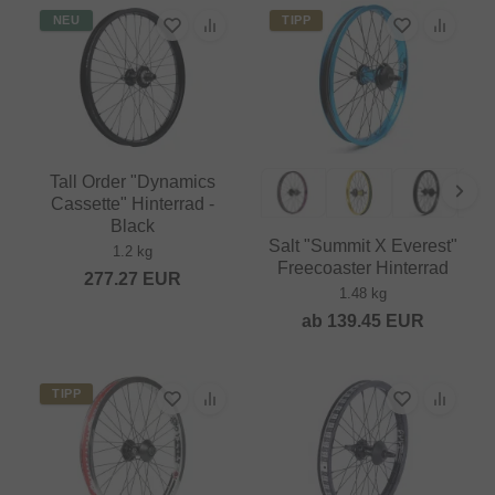
NEU
TIPP
Tall Order "Dynamics
Cassette" Hinterrad -
Black
Salt "Summit X Everest"
1.2 kg
Freecoaster Hinterrad
277.27
EUR
1.48 kg
ab
139.45
EUR
TIPP