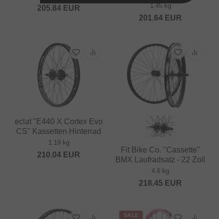
1.45 kg
205.84
EUR
201.64
EUR
eclat "E440 X Cortex Evo
CS" Kassetten Hinterrad
1.19 kg
Fit Bike Co. "Cassette"
210.04
EUR
BMX Laufradsatz - 22 Zoll
4.6 kg
218.45
EUR
SALE