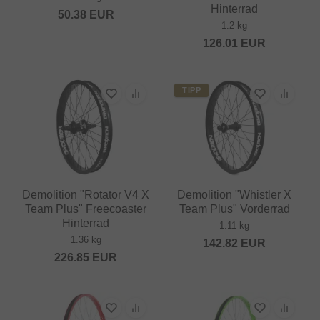
Hinterrad
50.38
EUR
1.2 kg
126.01
EUR
TIPP
Demolition "Rotator V4 X
Demolition "Whistler X
Team Plus" Freecoaster
Team Plus" Vorderrad
Hinterrad
1.11 kg
1.36 kg
142.82
EUR
226.85
EUR