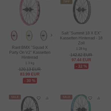
TIPP
Salt "Summit 18 X EX"
Kassetten Hinterrad - 18
Zoll
Rant BMX "Squad X
1.28 kg
Party On V2" Kassetten
142.82
EUR
Hinterrad
97.44
EUR
1.3 kg
- 32 %
120.13
EUR
83.99
EUR
- 30 %
SALE
SALE