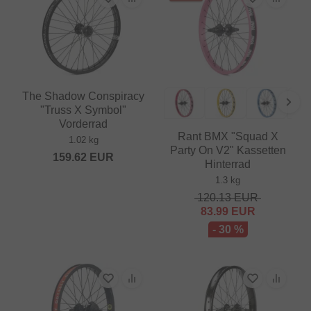
The Shadow Conspiracy
"Truss X Symbol"
Vorderrad
Rant BMX "Squad X
1.02 kg
Party On V2" Kassetten
159.62
EUR
Hinterrad
1.3 kg
120.13
EUR
83.99
EUR
- 30 %