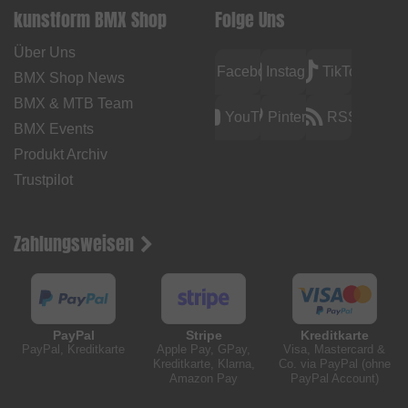
kunstform BMX Shop
Folge Uns
Über Uns
Facebook
Instagram
TikTok
BMX Shop News
BMX & MTB Team
YouTube
Pinterest
RSS
BMX Events
Produkt Archiv
Trustpilot
Zahlungsweisen
PayPal
Stripe
Kreditkarte
PayPal, Kreditkarte
Apple Pay, GPay,
Visa, Mastercard &
Kreditkarte, Klarna,
Co. via PayPal (ohne
Amazon Pay
PayPal Account)