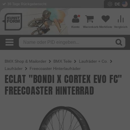
DE
BMX Shop seit 2003
Konto
Warenkorb
Merkliste
Vergleich
BMX Shop & Mailorder
BMX Teile
Laufräder + Co.
Laufräder
Freecoaster Hinterlaufräder
ECLAT "BONDI X CORTEX EVO FC"
FREECOASTER HINTERRAD