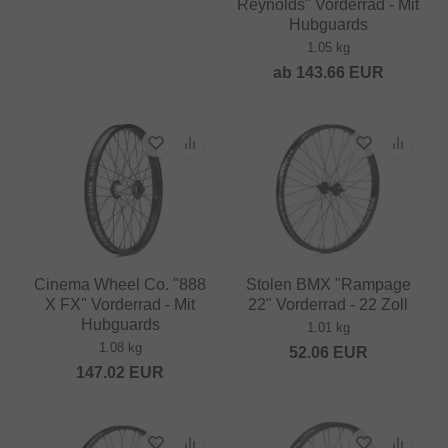
Reynolds" Vorderrad - Mit
Hubguards
1.05 kg
ab
143.66
EUR
Cinema Wheel Co. "888
Stolen BMX "Rampage
X FX" Vorderrad - Mit
22" Vorderrad - 22 Zoll
Hubguards
1.01 kg
1.08 kg
52.06
EUR
147.02
EUR