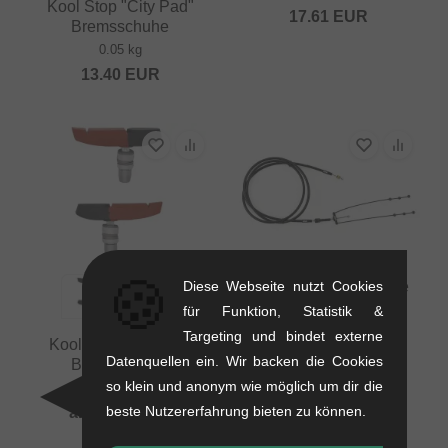
Kool Stop "City Pad"
17.61
EUR
Bremsschuhe
0.05 kg
13.40
EUR
🍪
Kink Bikes "One Piece
Diese Webseite nutzt Cookies
Linear" Bremskabel
für Funktion, Statistik &
0.12 kg
Targeting und bindet externe
Kool Stop "Supra 2"
17.61
EUR
Datenquellen ein. Wir backen die Cookies
Bremsschuhe
so klein und anonym wie möglich um dir die
0.06 kg
beste Nutzererfahrung bieten zu können.
ab
14.24
EUR