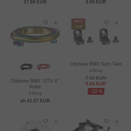
27.69
EUR
6.68
EUR
SALE
TIPP
Odyssey BMX Gyro Tabs
0.02 kg
7.52
EUR
Odyssey BMX "GTX-S"
5.84
EUR
Rotor
- 22 %
0.03 kg
ab
41.97
EUR