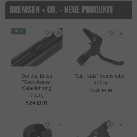
BREMSEN + CO. - NEUE PRODUKTE
NEU
Sunday Bikes
Salt "Kids" Bremshebel
"Soundwave"
0.07 kg
Kabelführung
13.40
EUR
0.01 kg
5.84
EUR