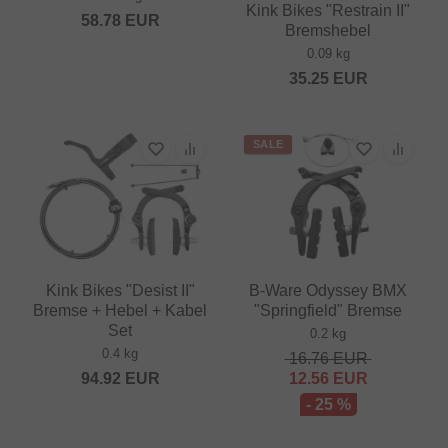
Kink Bikes "Restrain II"
58.78
EUR
Bremshebel
0.09 kg
35.25
EUR
SALE
Kink Bikes "Desist II"
B-Ware Odyssey BMX
Bremse + Hebel + Kabel
"Springfield" Bremse
Set
0.2 kg
0.4 kg
16.76
EUR
94.92
EUR
12.56
EUR
- 25 %