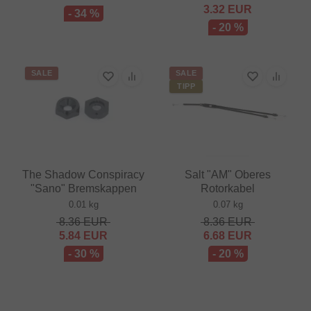
3.32
EUR
- 34 %
- 20 %
SALE
SALE
TIPP
The Shadow Conspiracy
Salt "AM" Oberes
"Sano" Bremskappen
Rotorkabel
0.01 kg
0.07 kg
8.36
EUR
8.36
EUR
5.84
EUR
6.68
EUR
- 30 %
- 20 %