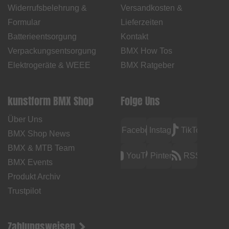
Widerrufsbelehrung &
Versandkosten &
Formular
Lieferzeiten
Batterieentsorgung
Kontakt
Verpackungsentsorgung
BMX How Tos
Elektrogeräte & WEEE
BMX Ratgeber
kunstform BMX Shop
Folge Uns
Über Uns
Facebook
Instagram
TikTok
BMX Shop News
BMX & MTB Team
YouTube
Pinterest
RSS
BMX Events
Produkt Archiv
Trustpilot
Zahlungsweisen