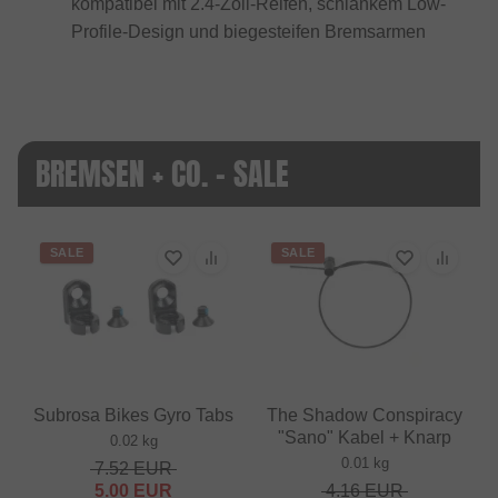
kompatibel mit 2.4-Zoll-Reifen, schlankem Low-
Profile-Design und biegesteifen Bremsarmen
BREMSEN + CO. - SALE
SALE
SALE
Subrosa Bikes Gyro Tabs
The Shadow Conspiracy
"Sano" Kabel + Knarp
0.02 kg
0.01 kg
7.52
EUR
5.00
EUR
4.16
EUR