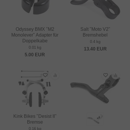
Odyssey BMX "M2
Salt "Moto V2"
Monolever" Adapter für
Bremshebel
Doppelkabe
0.4 kg
0.01 kg
13.40
EUR
5.00
EUR
Kink Bikes "Desist II"
Bremse
0.16 kg