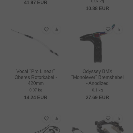
0.07 kg
41.97
EUR
10.88
EUR
Vocal "Pro Linear"
Odyssey BMX
Oberes Rotorkabel -
"Monolever" Bremshebel
420mm
- Anodized
0.07 kg
0.1 kg
14.24
EUR
27.69
EUR