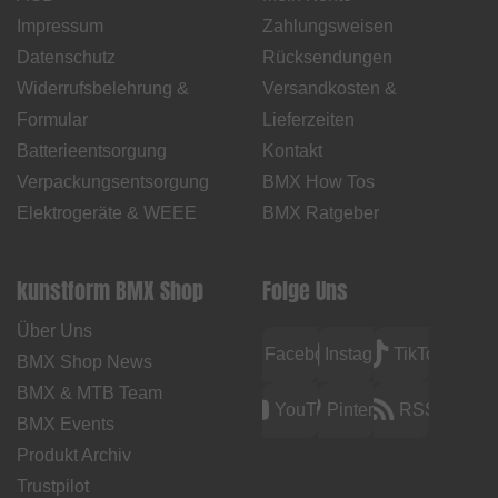
Impressum
Zahlungsweisen
Datenschutz
Rücksendungen
Widerrufsbelehrung &
Versandkosten &
Formular
Lieferzeiten
Batterieentsorgung
Kontakt
Verpackungsentsorgung
BMX How Tos
Elektrogeräte & WEEE
BMX Ratgeber
kunstform BMX Shop
Folge Uns
Über Uns
Facebook
Instagram
TikTok
BMX Shop News
BMX & MTB Team
YouTube
Pinterest
RSS
BMX Events
Produkt Archiv
Trustpilot