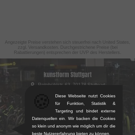
Angezeigte Preise verstehen sich steuerfrei nach United States,
zzgl. Versandkosten. Durchgestrichene Preise (bei
Rabattierungen) entsprechen der UVP des Herstellers.
kunstform Stuttgart
Rotebühlstr. 63, 70178 Stuttgart
Mo-Fr: 11-13 & 14-18
🍪
Diese Webseite nutzt Cookies
Sa: 11-16
für Funktion, Statistik &
+49/711/21954890
Targeting und bindet externe
Datenquellen ein. Wir backen die Cookies
stuttgart@kunstform.org
so klein und anonym wie möglich um dir die
beste Nutzererfahrung bieten zu können.