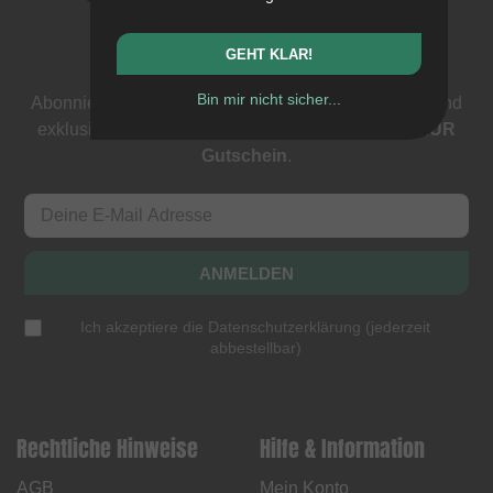
Newsletter
GEHT KLAR!
Bin mir nicht sicher...
Abonniere unseren Newsletter: Events, BMX News und
exklusive Deals. Als Dank bekommst du einen
5 EUR
Gutschein
.
ANMELDEN
Ich akzeptiere die
Datenschutzerklärung
(
jederzeit
abbestellbar
)
Rechtliche Hinweise
Hilfe & Information
AGB
Mein Konto