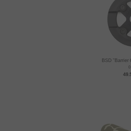
BSD "Barrier 
0
49.