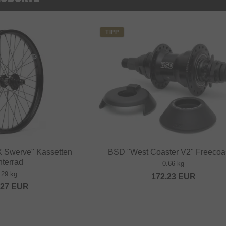
TIPP
X Swerve" Kassetten
BSD "West Coaster V2" Freecoa
nterrad
0.66 kg
.29 kg
172.23
EUR
.27
EUR