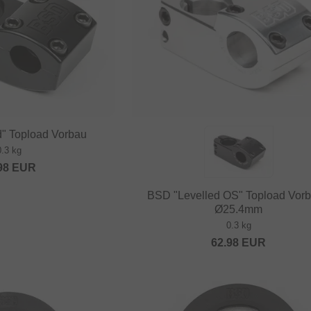
" Topload Vorbau
0.3 kg
98
EUR
BSD "Levelled OS" Topload Vorb
Ø25.4mm
0.3 kg
62.98
EUR