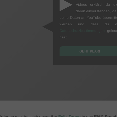
▶
Videos erklärst du di
damit einverstanden, da
deine Daten an YouTube übermitte
werden und dass du d
Datenschutzbestimmungen
geles
hast.
GEHT KLAR!
Ordnung war, hat sich unser Bro
Felix Donat
in das
BMX Street 