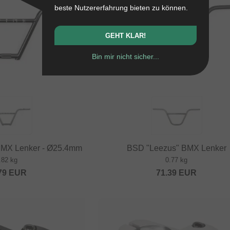
beste Nutzererfahrung bieten zu können.
GEHT KLAR!
Bin mir nicht sicher...
BMX Lenker - Ø25.4mm
BSD "Leezus" BMX Lenker
.82 kg
0.77 kg
79
EUR
71.39
EUR