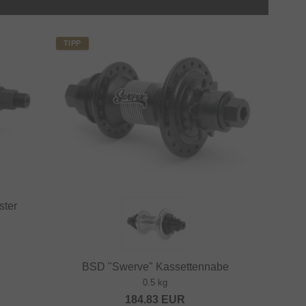
TIPP
ster
BSD "Swerve" Kassettennabe
0.5 kg
184.83
EUR