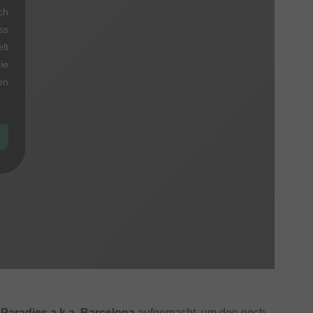
ch
ss
lt
ie
en
Paradies a.k.a. Barcelona
aufgemacht, um den noch