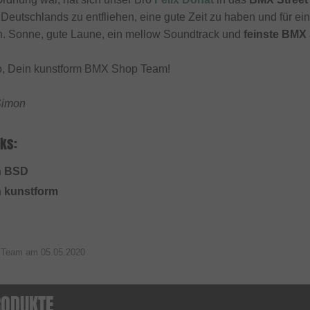
Deutschlands zu entfliehen, eine gute Zeit zu haben und für e
an. Sonne, gute Laune, ein mellow Soundtrack und
feinste BMX
o, Dein kunstform BMX Shop Team!
Simon
ks:
on BSD
n kunstform
p Team am
05.05.2020
RODUKTE