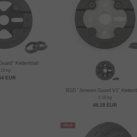
Guard" Kettenblatt
.15 kg
54
EUR
BSD "Jonesin Guard V1" Kettenb
0.19 kg
46.18
EUR
SALE