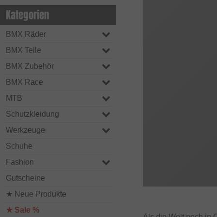
Kategorien
BMX Räder
BMX Teile
BMX Zubehör
BMX Race
MTB
Schutzkleidung
Werkzeuge
Schuhe
Fashion
Gutscheine
★ Neue Produkte
★ Sale %
Als die Welt noch in 