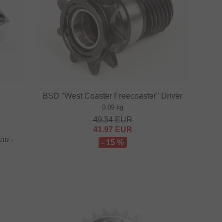
BSD "West Coaster Freecoaster" Driver
0.09 kg
49.54
EUR
41.97
EUR
au -
- 15 %