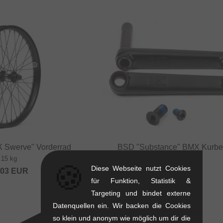
X Swerve" Vorderrad
BSD "Substance" BMX Kurbe
.15 kg
0.88 kg
🍪
Diese Webseite nutzt Cookies
.03
EUR
155.42
EUR
für Funktion, Statistik &
Targeting und bindet externe
Datenquellen ein. Wir backen die Cookies
so klein und anonym wie möglich um dir die