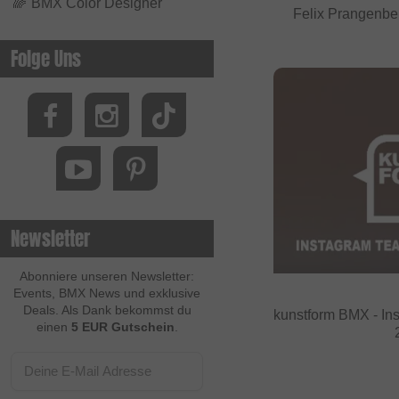
🌈
BMX Color Designer
Felix Prangenb
Folge Uns
Newsletter
Abonniere unseren Newsletter:
Events, BMX News und exklusive
Deals. Als Dank bekommst du
kunstform BMX - In
einen
5 EUR Gutschein
.