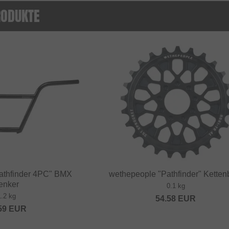
RODUKTE
athfinder 4PC" BMX
wethepeople "Pathfinder" Kettenb
enker
0.1 kg
1.2 kg
54.58
EUR
59
EUR