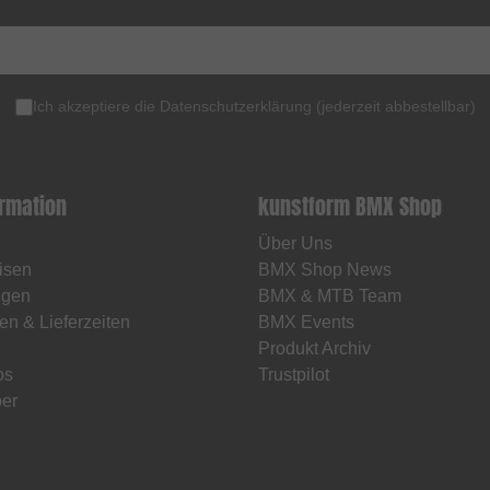
Ich akzeptiere die
Datenschutzerklärung
(
jederzeit abbestellbar
)
ormation
kunstform BMX Shop
Über Uns
isen
BMX Shop News
ngen
BMX & MTB Team
en & Lieferzeiten
BMX Events
Produkt Archiv
os
Trustpilot
er