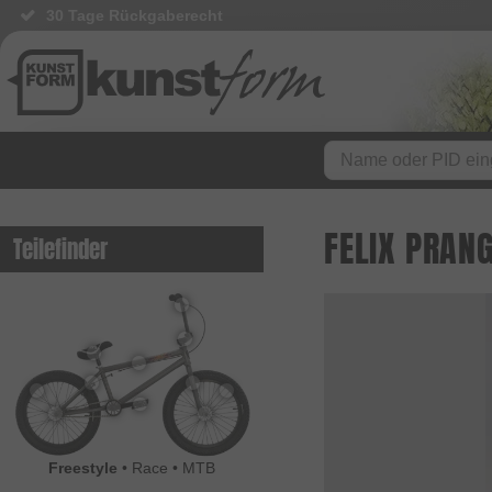
30 Tage Rückgaberecht
FELIX PRAN
Teilefinder
Freestyle
•
Race
•
MTB