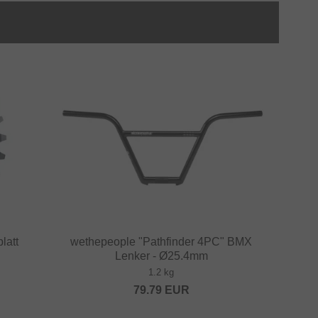
latt
wethepeople "Pathfinder 4PC" BMX
Lenker - Ø25.4mm
1.2 kg
79.79
EUR