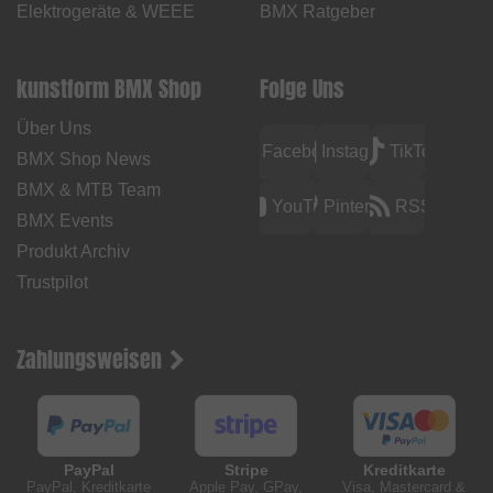
Elektrogeräte & WEEE
BMX Ratgeber
kunstform BMX Shop
Folge Uns
Über Uns
Facebook
Instagram
TikTok
BMX Shop News
BMX & MTB Team
YouTube
Pinterest
RSS
BMX Events
Produkt Archiv
Trustpilot
Zahlungsweisen
PayPal
Stripe
Kreditkarte
PayPal, Kreditkarte
Apple Pay, GPay,
Visa, Mastercard &