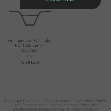
wethepeople "Pathfinder
4PC" BMX Lenker -
Ø25.4mm
1.2 kg
79.79
EUR
Angezeigte Preise verstehen sich steuerfrei nach United States,
zzgl. Versandkosten. Durchgestrichene Preise (bei
Rabattierungen) entsprechen der UVP des Herstellers.