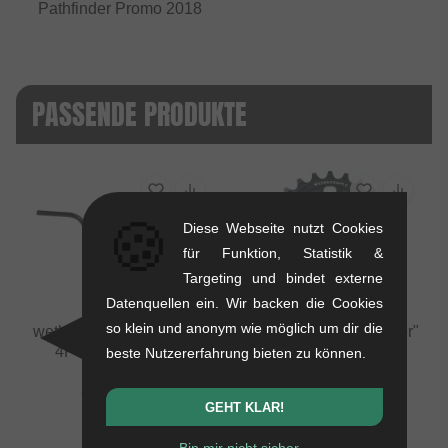
Pathfinder Promo 2018
PASSENDE PRODUKTE
🍪
Diese Webseite nutzt Cookies
für Funktion, Statistik &
Targeting und bindet externe
Datenquellen ein. Wir backen die Cookies
so klein und anonym wie möglich um dir die
wethepeople "Pathfinder
wethepeople "Pathfinder"
4PC" BMX Lenker
Kettenblatt
beste Nutzererfahrung bieten zu können.
1.2 kg
0.1 kg
75.59
EUR
54.58
EUR
GEHT KLAR!
Bin mir nicht sicher...