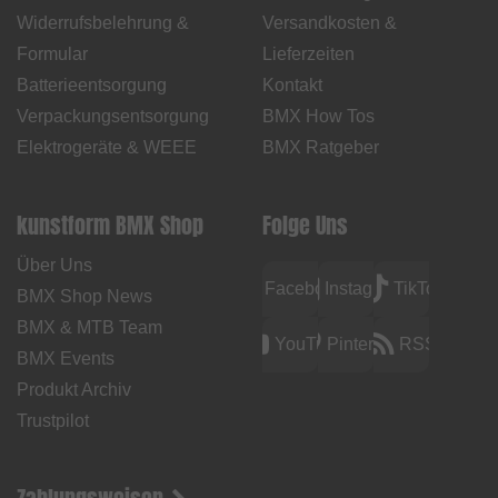
Widerrufsbelehrung &
Versandkosten &
Formular
Lieferzeiten
Batterieentsorgung
Kontakt
Verpackungsentsorgung
BMX How Tos
Elektrogeräte & WEEE
BMX Ratgeber
kunstform BMX Shop
Folge Uns
Über Uns
Facebook
Instagram
TikTok
BMX Shop News
BMX & MTB Team
YouTube
Pinterest
RSS
BMX Events
Produkt Archiv
Trustpilot