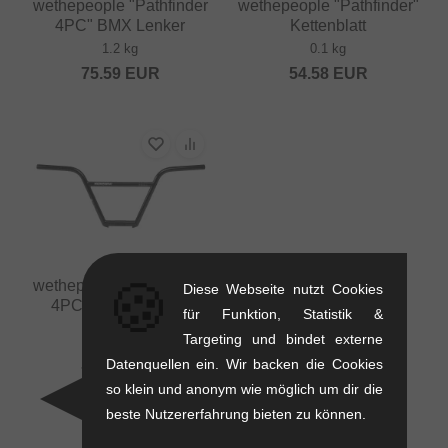
wethepeople "Pathfinder
wethepeople "Pathfinder"
4PC" BMX Lenker
Kettenblatt
1.2 kg
0.1 kg
75.59
EUR
54.58
EUR
🍪
wethepeople "Pathfinder
Diese Webseite nutzt Cookies
4PC" BMX Lenker -
für Funktion, Statistik &
Ø25.4mm
Targeting und bindet externe
1.2 kg
Datenquellen ein. Wir backen die Cookies
79.79
EUR
so klein und anonym wie möglich um dir die
beste Nutzererfahrung bieten zu können.