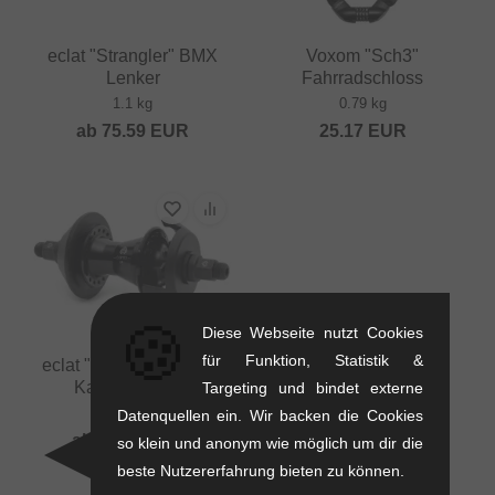
eclat "Strangler" BMX
Voxom "Sch3"
Lenker
Fahrradschloss
1.1 kg
0.79 kg
ab
75.59
EUR
25.17
EUR
🍪
Diese Webseite nutzt Cookies
für Funktion, Statistik &
eclat "Cortex CS" 2019
Kassettennabe
Targeting und bindet externe
0.6 kg
Datenquellen ein. Wir backen die Cookies
ab
130.21
EUR
so klein und anonym wie möglich um dir die
beste Nutzererfahrung bieten zu können.