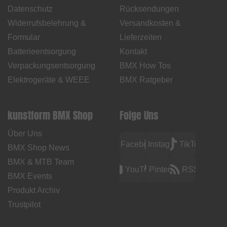
Datenschutz
Rücksendungen
Widerrufsbelehrung &
Versandkosten &
Formular
Lieferzeiten
Batterieentsorgung
Kontakt
Verpackungsentsorgung
BMX How Tos
Elektrogeräte & WEEE
BMX Ratgeber
kunstform BMX Shop
Folge Uns
Über Uns
Facebook
Instagram
TikTok
BMX Shop News
BMX & MTB Team
YouTube
Pinterest
RSS
BMX Events
Produkt Archiv
Trustpilot