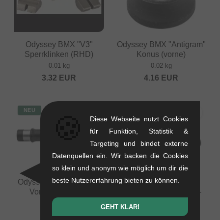
Odyssey BMX "V3"
Odyssey BMX "Antigram"
Sperrklinken (RHD)
Konus (vorne)
0.01 kg
0.02 kg
3.32
EUR
4.16
EUR
NEU
NEU
🍪
Diese Webseite nutzt Cookies
für Funktion, Statistik &
Targeting und bindet externe
Datenquellen ein. Wir backen die Cookies
so klein und anonym wie möglich um dir die
beste Nutzererfahrung bieten zu können.
Odyssey BMX "Quartet"
Odyssey BMX
Vorderrad-Achse
"V3/Quartet" Hinterrad-
Achse
0.08 kg
GEHT KLAR!
0.1 kg
9.20
EUR