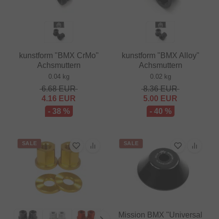
kunstform "BMX CrMo"
kunstform "BMX Alloy"
Achsmuttern
Achsmuttern
0.04 kg
0.02 kg
6.68
EUR
8.36
EUR
4.16
EUR
5.00
EUR
- 38 %
- 40 %
SALE
SALE
Mission BMX "Universal