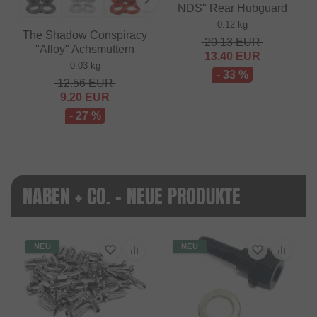
NDS" Rear Hubguard
0.12 kg
The Shadow Conspiracy
20.13
EUR
"Alloy" Achsmuttern
13.40
EUR
0.03 kg
- 33 %
12.56
EUR
9.20
EUR
- 27 %
NABEN + CO. - NEUE PRODUKTE
NEU
NEU