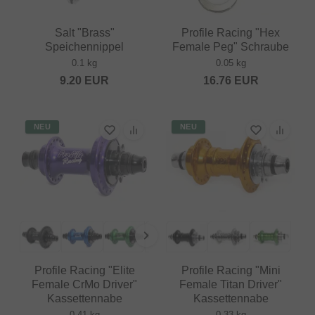
Salt "Brass"
Profile Racing "Hex
Speichennippel
Female Peg" Schraube
0.1 kg
0.05 kg
9.20
EUR
16.76
EUR
NEU
NEU
Profile Racing "Elite
Profile Racing "Mini
Female CrMo Driver"
Female Titan Driver"
Kassettennabe
Kassettennabe
0.41 kg
0.33 kg