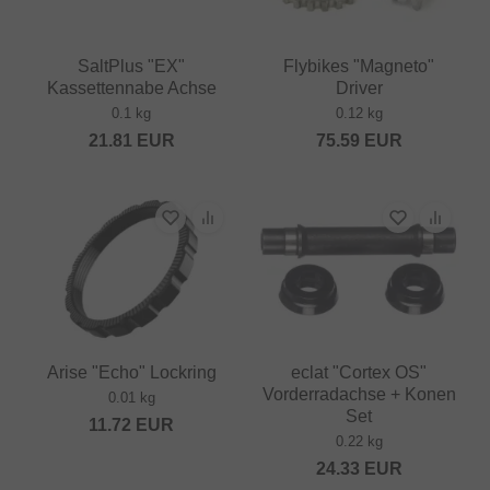
SaltPlus "EX"
Flybikes "Magneto"
Kassettennabe Achse
Driver
0.1 kg
0.12 kg
21.81
EUR
75.59
EUR
Arise "Echo" Lockring
eclat "Cortex OS"
Vorderradachse + Konen
0.01 kg
Set
11.72
EUR
0.22 kg
24.33
EUR