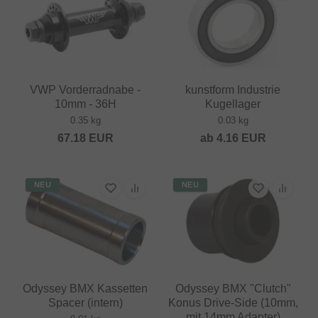
VWP Vorderradnabe -
kunstform Industrie
10mm - 36H
Kugellager
0.35 kg
0.03 kg
67.18
EUR
ab
4.16
EUR
NEU
NEU
Odyssey BMX Kassetten
Odyssey BMX "Clutch"
Spacer (intern)
Konus Drive-Side (10mm,
mit 14mm Adapter)