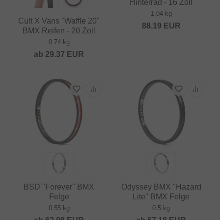
Hinterrad - 16 Zoll
1.04 kg
Cult X Vans "Waffle 20"
88.19
EUR
BMX Reifen - 20 Zoll
0.74 kg
ab
29.37
EUR
BSD "Forever" BMX
Odyssey BMX "Hazard
Felge
Lite" BMX Felge
0.55 kg
0.5 kg