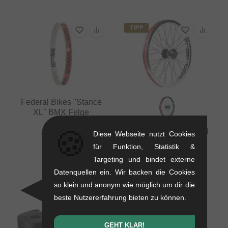
TIPP
Federal Bikes "Stance
XL" BMX Felge
0.52 kg
🍪
Odyssey BMX "Hazard
Diese Webseite nutzt Cookies
71.39
EUR
Lite X Vandero Pro"
für Funktion, Statistik &
Vorderrad
Targeting und bindet externe
0.98 kg
Datenquellen ein. Wir backen die Cookies
ab
159.62
EUR
so klein und anonym wie möglich um dir die
beste Nutzererfahrung bieten zu können.
GEHT KLAR!