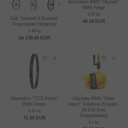
Alienation BMX "Skylark"
BMX Felge
0.39 kg
Salt "Summit X Everest"
46.18
EUR
Freecoaster Hinterrad
1.48 kg
ab
139.45
EUR
Alienation "TCS Felon"
Odyssey BMX "Optis
BMX Felge
Insert" Tubeless Einsatz -
29 Zoll (inkl.
0.42 kg
Doppelventil)
71.39
EUR
0.1 kg