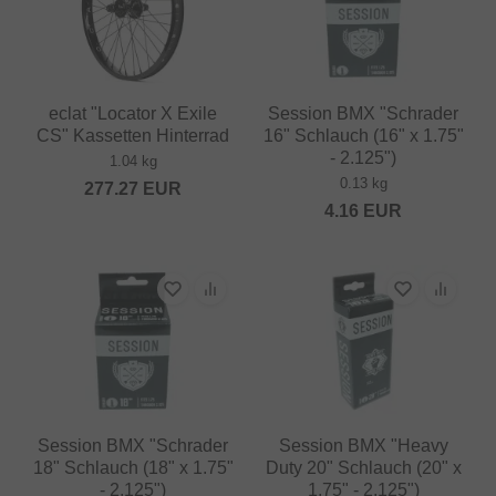
eclat "Locator X Exile
Session BMX "Schrader
CS" Kassetten Hinterrad
16" Schlauch (16" x 1.75"
- 2.125")
1.04 kg
0.13 kg
277.27
EUR
4.16
EUR
Session BMX "Schrader
Session BMX "Heavy
18" Schlauch (18" x 1.75"
Duty 20" Schlauch (20" x
- 2.125")
1.75" - 2.125")