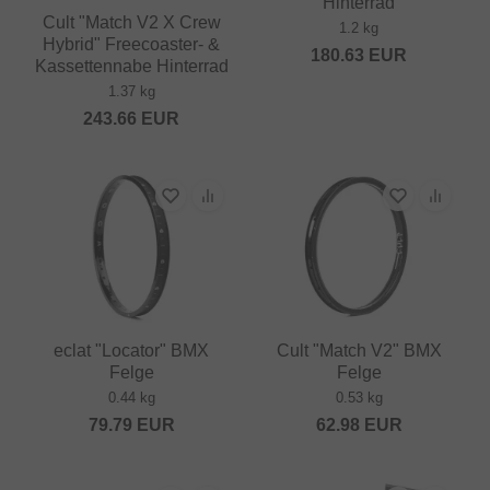
Hinterrad
Cult "Match V2 X Crew
1.2 kg
Hybrid" Freecoaster- &
180.63
EUR
Kassettennabe Hinterrad
1.37 kg
243.66
EUR
eclat "Locator" BMX
Cult "Match V2" BMX
Felge
Felge
0.44 kg
0.53 kg
79.79
EUR
62.98
EUR