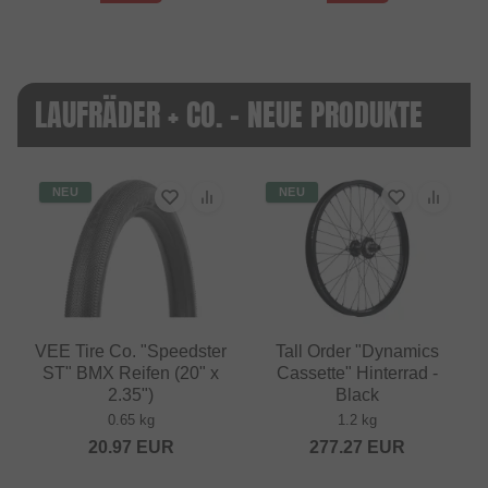
LAUFRÄDER + CO. - NEUE PRODUKTE
NEU
NEU
VEE Tire Co. "Speedster
Tall Order "Dynamics
ST" BMX Reifen (20" x
Cassette" Hinterrad -
2.35")
Black
0.65 kg
1.2 kg
20.97
EUR
277.27
EUR