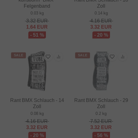
Felgenband
Zoll
0.03 kg
0.14 kg
3.32
EUR
4.16
EUR
1.64
EUR
3.32
EUR
- 51 %
- 20 %
SALE
SALE
Rant BMX Schlauch - 14
Rant BMX Schlauch - 29
Zoll
Zoll
0.08 kg
0.2 kg
4.16
EUR
7.52
EUR
3.32
EUR
3.32
EUR
- 20 %
- 56 %