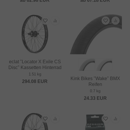
ab
62.98
EUR
ab
67.18
EUR
eclat "Locator X Exile CS
Disc" Kassetten Hinterrad
1.51 kg
Kink Bikes "Wake" BMX
294.08
EUR
Reifen
0.7 kg
24.33
EUR