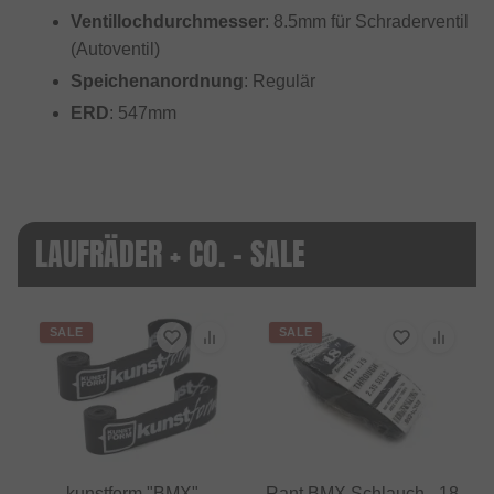
Ventillochdurchmesser
: 8.5mm für Schraderventil
(Autoventil)
Speichenanordnung
: Regulär
ERD
: 547mm
LAUFRÄDER + CO. - SALE
SALE
SALE
kunstform "BMX"
Rant BMX Schlauch - 18