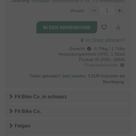
Lieferung:
verfügbar (versandbereit in ca. 2-5 Arbeitstagen)
Anzahl:
im Shop abholen?
Gewicht
:
0.79kg / 1.74lbs
Verpackungseinheit (VPE):
1 Stück
Produkt ID (PID):
28845
Produktsicherheit
Fehler gefunden?
Jetzt melden
. 5 EUR Gutschein bei
Bestätigung.
Fit Bike Co.
in
schwarz
Fit Bike Co.
Felgen