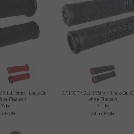
i V2.1 110mm" Lock-On
ODI "CF V2.1 135mm" Lock-On Gri
 ohne Flansch
ohne Flansch
.09 kg
0.11 kg
17
EUR
33.57
EUR