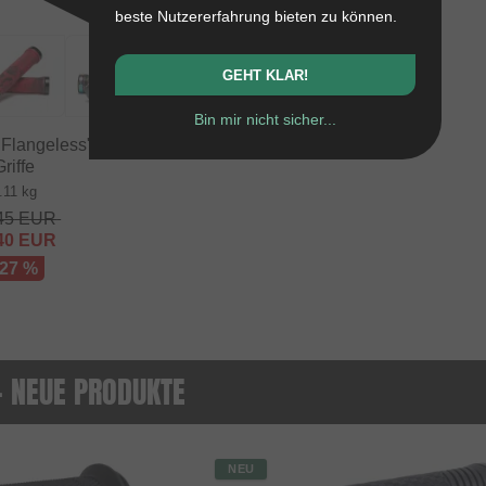
beste Nutzererfahrung bieten zu können.
GEHT KLAR!
Bin mir nicht sicher...
 Flangeless" Lock-On
riffe
.11 kg
45
EUR
40
EUR
 27 %
 - NEUE PRODUKTE
NEU