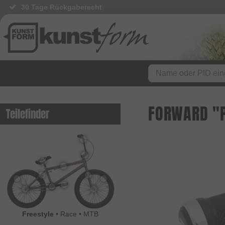
30 Tage Rückgaberecht
BMX Shop seit 2003
FORWARD "P
Teilefinder
Freestyle
•
Race
•
MTB