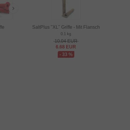
ffe
SaltPlus "XL" Griffe - Mit Flansch
0.1 kg
10.04
EUR
6.68
EUR
- 33 %