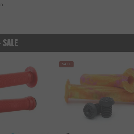
in
- SALE
SALE