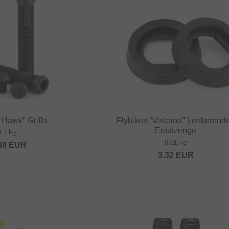
"Hawk" Griffe
Flybikes "Volcano" Lenkerend
Ersatzringe
0.1 kg
0.01 kg
40
EUR
3.32
EUR