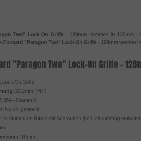
agon Two" Lock-On Griffe - 128mm
kommen in 128mm Län
ie
Forward "Paragon Two" Lock-On Griffe - 128mm
werden in
ard "Paragon Two" Lock-On Griffe - 12
: Lock-On Griffe
mmung
: 22.2mm (7/8")
f
: 35A - Diamond
n
: Nylon, gesteckt
: 4x Aluminium-Ringe mit Schrauben (im Lieferumfang enthalte
mm
hmesser
: 30mm