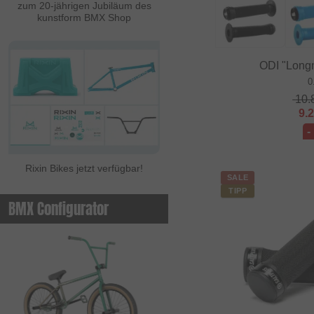
zum 20-jährigen Jubiläum des
kunstform BMX Shop
ODI "Longn
0
10.
9.
-
Rixin Bikes jetzt verfügbar!
SALE
TIPP
BMX Configurator