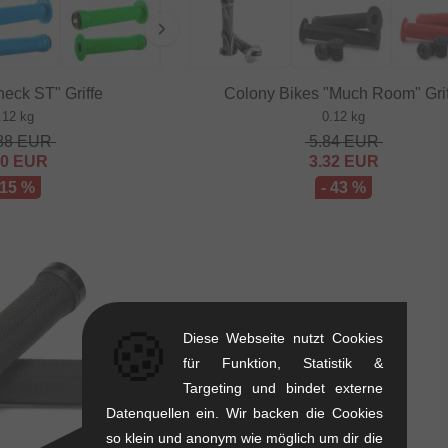
eck ST" Griffe
Colony Bikes "Much Room" Gri
.12 kg
0.12 kg
88
EUR
5.84
EUR
20
EUR
3.32
EUR
 15 %
- 43 %
🍪
Diese Webseite nutzt Cookies
für Funktion, Statistik &
Targeting und bindet externe
Datenquellen ein. Wir backen die Cookies
so klein und anonym wie möglich um dir die