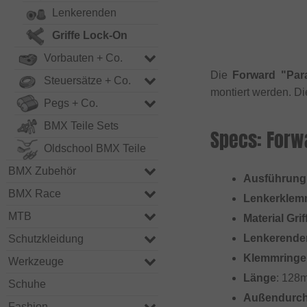
Lenkerenden
Griffe Lock-On
Vorbauten + Co.
Die
Forward "Par
Steuersätze + Co.
montiert werden. D
Pegs + Co.
BMX Teile Sets
Specs: Forw
Oldschool BMX Teile
BMX Zubehör
Ausführung
BMX Race
Lenkerkle
MTB
Material Grif
Lenkerende
Schutzkleidung
Klemmringe
Werkzeuge
Länge
: 128
Schuhe
Außendurc
Fashion