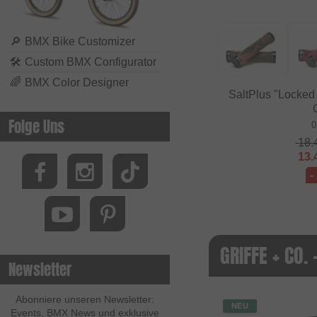
🔎
BMX Bike Customizer
🛠
Custom BMX Configurator
🌈
BMX Color Designer
SaltPlus "Locked
G
Folge Uns
0
18.
13.
-
GRIFFE + CO.
Newsletter
Abonniere unseren Newsletter:
NEU
Events, BMX News und exklusive