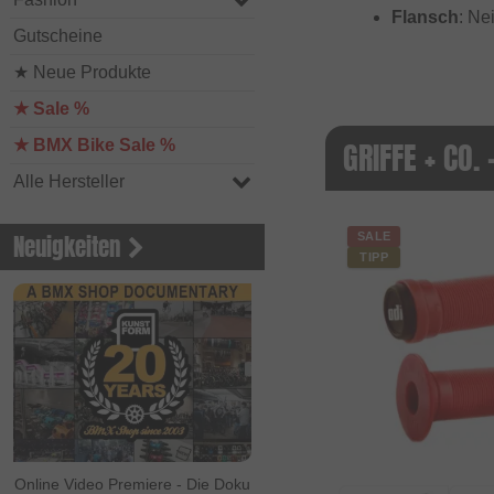
Flansch
: Ne
Gutscheine
★ Neue Produkte
★ Sale %
GRIFFE + CO. 
★ BMX Bike Sale %
Alle Hersteller
Neuigkeiten
SALE
TIPP
Online Video Premiere - Die Doku