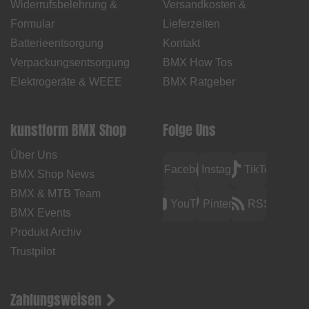
Widerrufsbelehrung &
Versandkosten &
Formular
Lieferzeiten
Batterieentsorgung
Kontakt
Verpackungsentsorgung
BMX How Tos
Elektrogeräte & WEEE
BMX Ratgeber
kunstform BMX Shop
Folge Uns
Über Uns
Facebook
Instagram
TikTok
BMX Shop News
BMX & MTB Team
YouTube
Pinterest
RSS
BMX Events
Produkt Archiv
Trustpilot
Zahlungsweisen