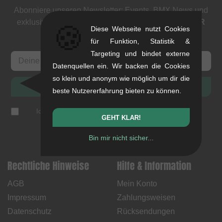
Abonniere unseren Newsletter: Events, BMX News und
exklusive Deals. Als Dank bekommst du einen
5 EUR
🍪
Diese Webseite nutzt Cookies
Gutschein
.
für Funktion, Statistik &
Targeting und bindet externe
Datenquellen ein. Wir backen die Cookies
so klein und anonym wie möglich um dir die
ANMELDEN
beste Nutzererfahrung bieten zu können.
Ich akzeptiere die
Datenschutzerklärung
(
jederzeit
GEHT KLAR!
abbestellbar
)
Bin mir nicht sicher...
Rechtliche Hinweise
Hilfe & Information
AGB
Mein Konto
Impressum
Zahlungsweisen
Datenschutz
Rücksendungen